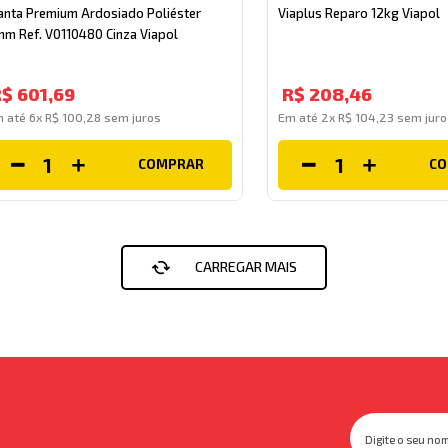
nta Premium Ardosiado Poliéster
Viaplus Reparo 12kg Viapol
m Ref. V0110480 Cinza Viapol
R$
601
,
69
R$
208
,
46
m até
6
x
R$
100
,
28
sem juros
Em até
2
x
R$
104
,
23
sem juro
COMPRAR
C