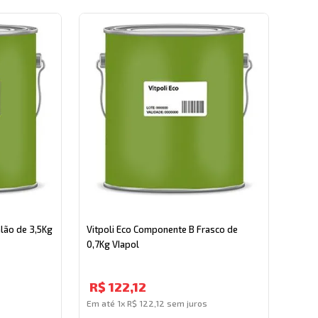
lão de 3,5Kg
Vitpoli Eco Componente B Frasco de
0,7Kg VIapol
R$
122
,
12
Em até
1
x
R$
122
,
12
sem juros