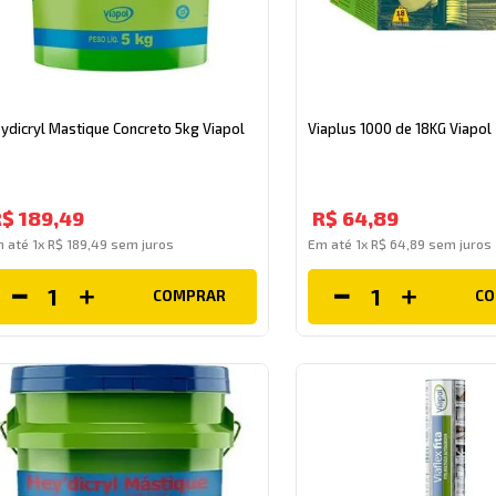
ydicryl Mastique Concreto 5kg Viapol
Viaplus 1000 de 18KG Viapol
R$
189
,
49
R$
64
,
89
m até
1
x
R$
189
,
49
sem juros
Em até
1
x
R$
64
,
89
sem juros
COMPRAR
C