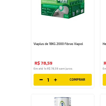
Viaplus de 18KG 2000 Fibras Viapol
He
R$
78
,
59
Em até
1
x
R$
78
,
59
sem juros
E
COMPRAR