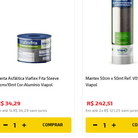
nta Asfáltica Viaflex Fita Sleeve
Mantex 50cm x 50mt Ref. V0
cmx10mt Cor:Alumínio Viapol
Viapol
R$
34
,
29
R$
242
,
51
m até
1
x
R$
34
,
29
sem juros
Em até
2
x
R$
121
,
25
sem juro
COMPRAR
C