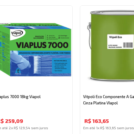
aplus 7000 18kg Viapol
Vitpoli Eco Componente A Ga
Cinza Platina VIapol
R$
259
,
09
R$
163
,
65
m até
2
x
R$
129
,
54
sem juros
Em até
1
x
R$
163
,
65
sem juros