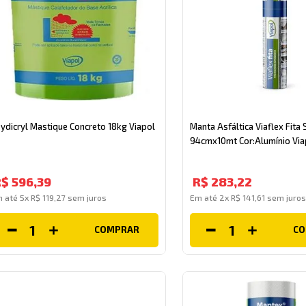
ydicryl Mastique Concreto 18kg Viapol
Manta Asfáltica Viaflex Fita 
94cmx10mt Cor:Alumínio Via
R$
596
,
39
R$
283
,
22
m até
5
x
R$
119
,
27
sem juros
Em até
2
x
R$
141
,
61
sem juros
COMPRAR
C