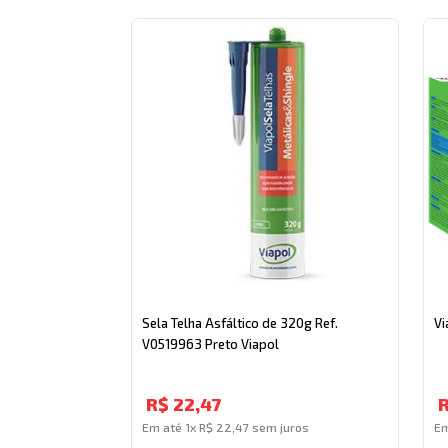
Sela Telha Asfáltico de 320g Ref.
Vi
V0519963 Preto Viapol
R$
22
,
47
Em até
1
x
R$
22
,
47
sem juros
E