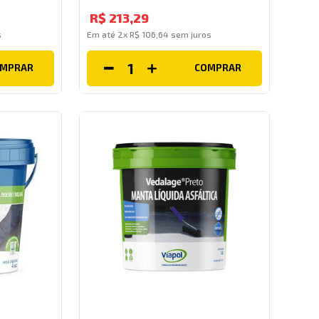
R$
213
,
29
s
Em até
2
x
R$
106
,
64
sem juros
OMPRAR
COMPRAR