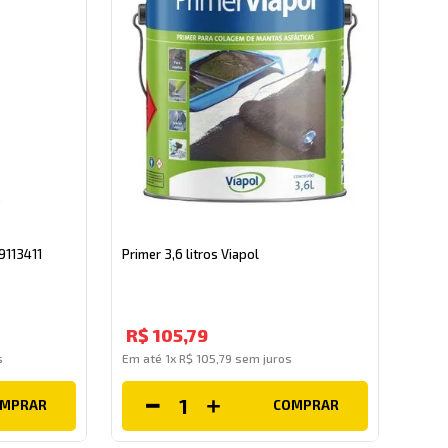
9113411
Primer 3,6 litros Viapol
R$
105
,
79
s
Em até
1
x
R$
105
,
79
sem juros
OMPRAR
COMPRAR