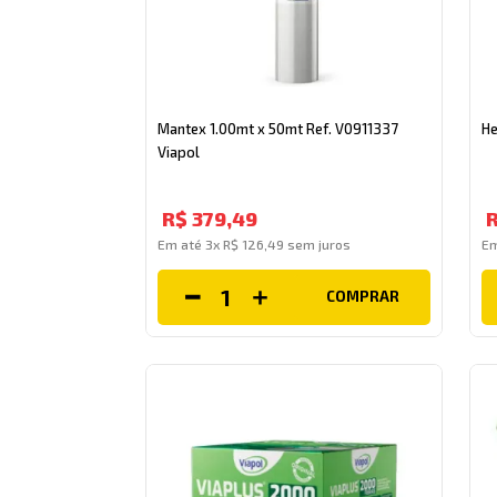
Mantex 1.00mt x 50mt Ref. V0911337
He
Viapol
R$
379
,
49
Em até
3
x
R$
126
,
49
sem juros
E
COMPRAR