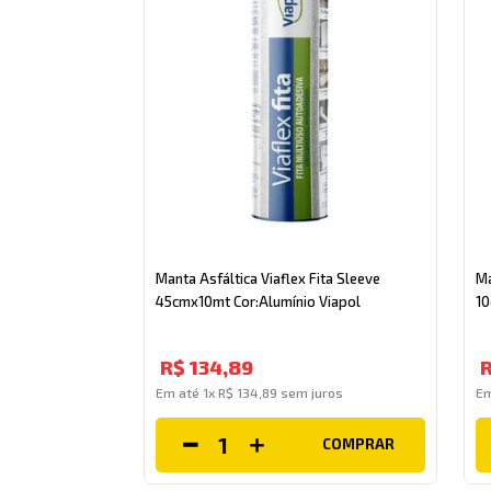
Manta Asfáltica Viaflex Fita Sleeve
Ma
45cmx10mt Cor:Alumínio Viapol
10
R$
134
,
89
Em até
1
x
R$
134
,
89
sem juros
E
COMPRAR