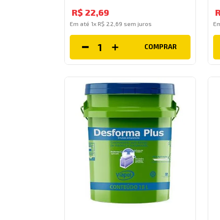
R$
22
,
69
Em até
1
x
R$
22
,
69
sem juros
E
COMPRAR