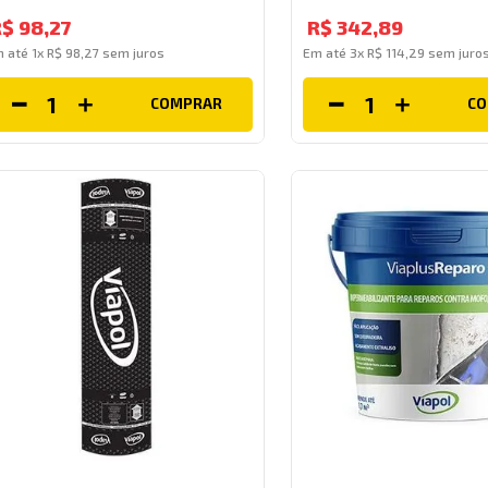
R$
98
,
27
R$
342
,
89
m até
1
x
R$
98
,
27
sem juros
Em até
3
x
R$
114
,
29
sem juro
COMPRAR
C