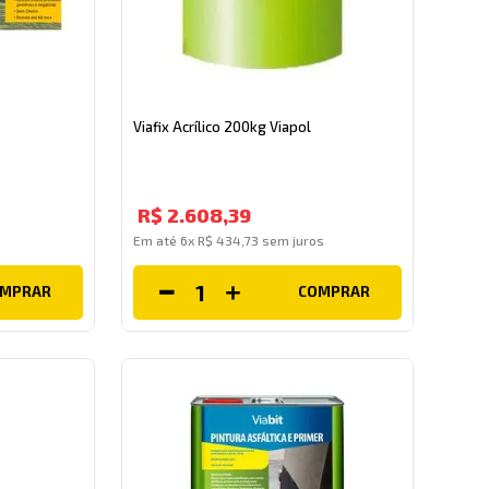
Viafix Acrílico 200kg Viapol
R$
2
.
608
,
39
Em até
6
x
R$
434
,
73
sem juros
OMPRAR
COMPRAR