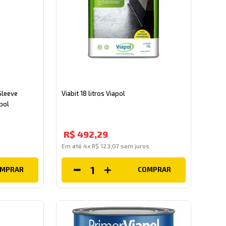
Sleeve
Viabit 18 litros Viapol
pol
R$
492
,
29
Em até
4
x
R$
123
,
07
sem juros
OMPRAR
COMPRAR