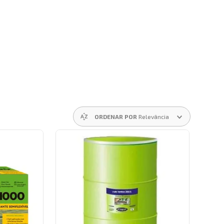
ORDENAR POR
Relevância
FAIXAS DE PREÇO
R$ 14,00
–
R$ 4.298,00