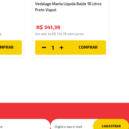
Vedalage Manta Líquida Balde 18 Litros
Preto Viapol
R$
341
,
39
s
Em até
3
x
R$
113
,
79
sem juros
OMPRAR
COMPRAR
CADASTRAR