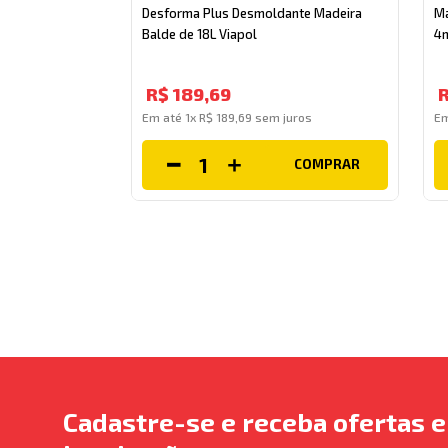
Desforma Plus Desmoldante Madeira
Ma
Balde de 18L Viapol
4m
R$
189
,
69
Em até
1
x
R$
189
,
69
sem juros
E
COMPRAR
Cadastre-se e receba ofertas e