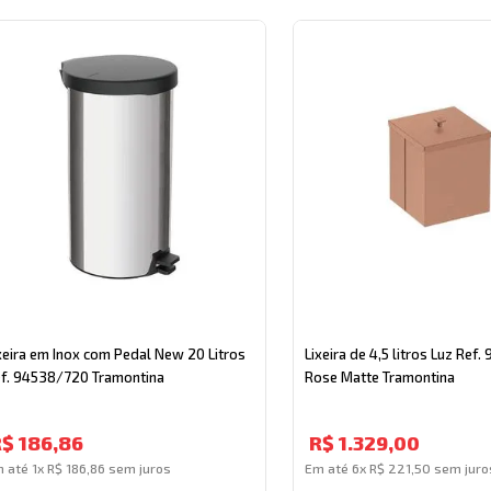
xeira em Inox com Pedal New 20 Litros
Lixeira de 4,5 litros Luz Ref
f. 94538/720 Tramontina
Rose Matte Tramontina
R$
186
,
86
R$
1
.
329
,
00
m até
1
x
R$
186
,
86
sem juros
Em até
6
x
R$
221
,
50
sem juro