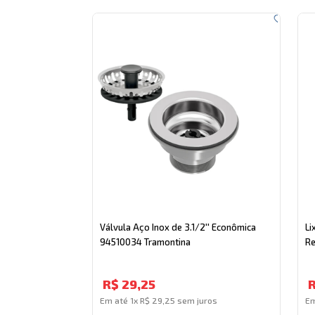
Válvula Aço Inox de 3.1/2'' Econômica
Li
94510034 Tramontina
Re
R$
29
,
25
Em até
1
x
R$
29
,
25
sem juros
E