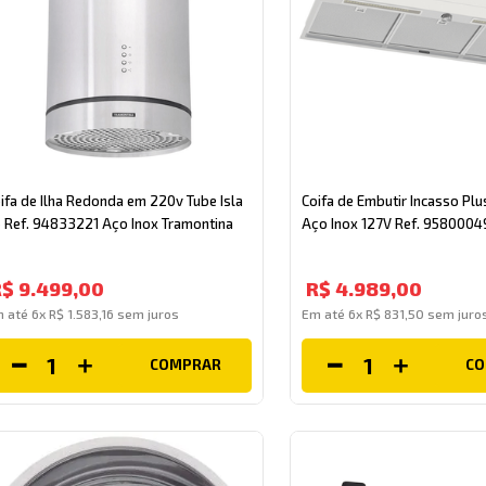
ifa de Ilha Redonda em 220v Tube Isla
Coifa de Embutir Incasso Pl
 Ref. 94833221 Aço Inox Tramontina
Aço Inox 127V Ref. 9580004
R$
9
.
499
,
00
R$
4
.
989
,
00
m até
6
x
R$
1
.
583
,
16
sem juros
Em até
6
x
R$
831
,
50
sem juro
COMPRAR
C