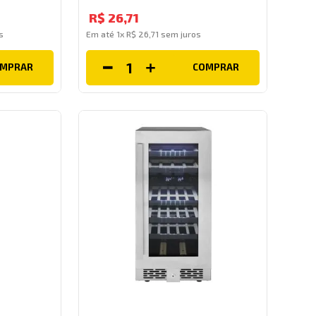
R$
26
,
71
s
Em até
1
x
R$
26
,
71
sem juros
OMPRAR
COMPRAR