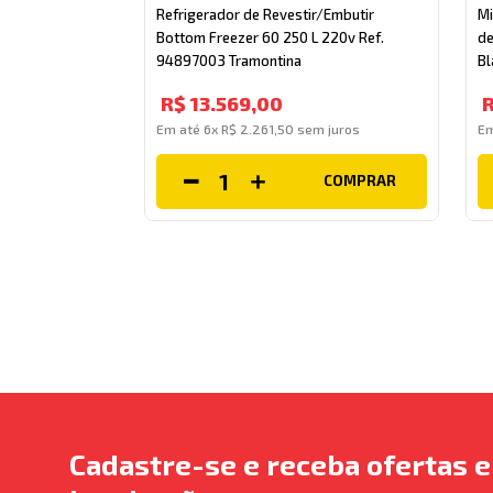
Refrigerador de Revestir/Embutir
Mi
Bottom Freezer 60 250 L 220v Ref.
de
94897003 Tramontina
Bl
R$
13
.
569
,
00
Em até
6
x
R$
2
.
261
,
50
sem juros
E
COMPRAR
Cadastre-se e receba ofertas e