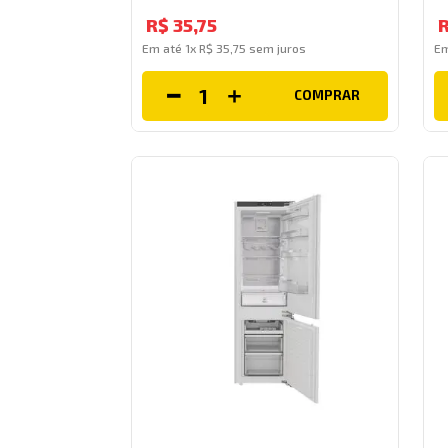
R$
35
,
75
Em até
1
x
R$
35
,
75
sem juros
E
COMPRAR