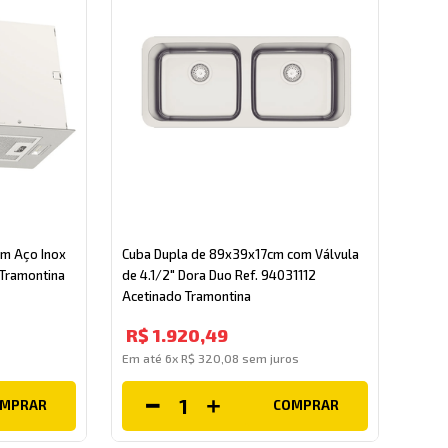
em Aço Inox
Cuba Dupla de 89x39x17cm com Válvula
 Tramontina
de 4.1/2" Dora Duo Ref. 94031112
Acetinado Tramontina
R$
1
.
920
,
49
s
Em até
6
x
R$
320
,
08
sem juros
OMPRAR
COMPRAR