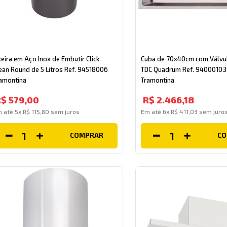
xeira em Aço Inox de Embutir Click
Cuba de 70x40cm com Válvul
ean Round de 5 Litros Ref. 94518006
TDC Quadrum Ref. 94000103
amontina
Tramontina
R$
579
,
00
R$
2
.
466
,
18
m até
5
x
R$
115
,
80
sem juros
Em até
6
x
R$
411
,
03
sem juro
COMPRAR
C