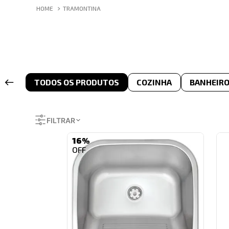
TRAMONTINA
TODOS OS PRODUTOS
COZINHA
BANHEIR
FILTRAR
16%
COR
MEDIDA
Aço Escovado
Branco
Cinza
Cromado
Dourado
Dourado Fosco