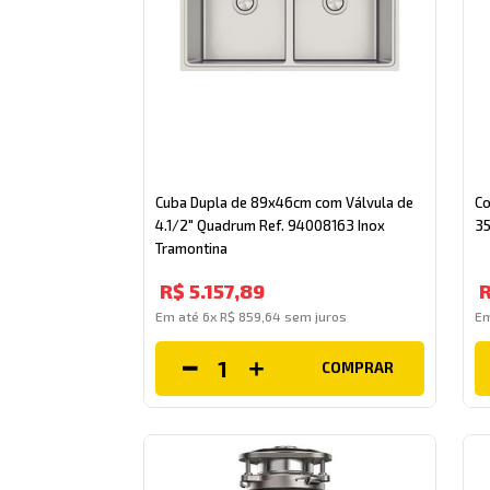
Cuba Dupla de 89x46cm com Válvula de
Co
4.1/2" Quadrum Ref. 94008163 Inox
35
Tramontina
R$
5
.
157
,
89
Em até
6
x
R$
859
,
64
sem juros
E
COMPRAR