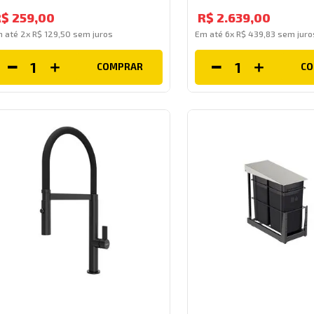
Inox Tramontina
R$
259
,
00
R$
2
.
639
,
00
m até
2
x
R$
129
,
50
sem juros
Em até
6
x
R$
439
,
83
sem juro
COMPRAR
C