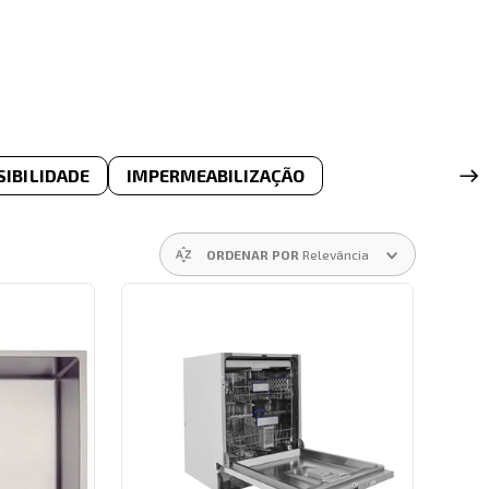
SIBILIDADE
IMPERMEABILIZAÇÃO
ORDENAR POR
Relevância
IA
FAIXAS DE PREÇO
R$ 3,00
–
R$ 18.989,00