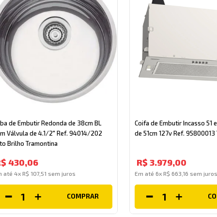
ba de Embutir Redonda de 38cm BL
Coifa de Embutir Incasso 51 
m Válvula de 4.1/2" Ref. 94014/202
de 51cm 127v Ref. 95800013
to Brilho Tramontina
R$
430
,
06
R$
3
.
979
,
00
m até
4
x
R$
107
,
51
sem juros
Em até
6
x
R$
663
,
16
sem juro
COMPRAR
C