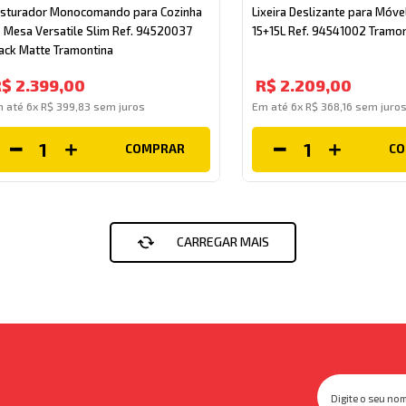
sturador Monocomando para Cozinha
Lixeira Deslizante para Móve
 Mesa Versatile Slim Ref. 94520037
15+15L Ref. 94541002 Tramon
ack Matte Tramontina
R$
2
.
399
,
00
R$
2
.
209
,
00
m até
6
x
R$
399
,
83
sem juros
Em até
6
x
R$
368
,
16
sem juro
COMPRAR
C