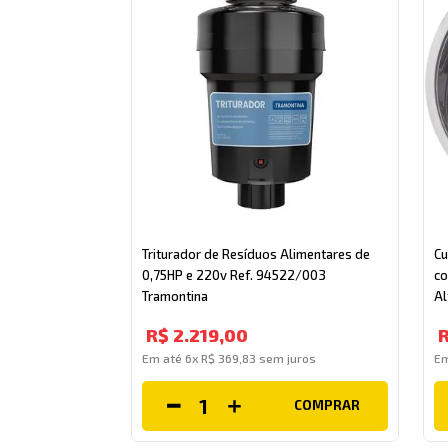
Triturador de Resíduos Alimentares de
Cu
0,75HP e 220v Ref. 94522/003
co
Tramontina
Al
R$
2
.
219
,
00
Em até
6
x
R$
369
,
83
sem juros
E
COMPRAR