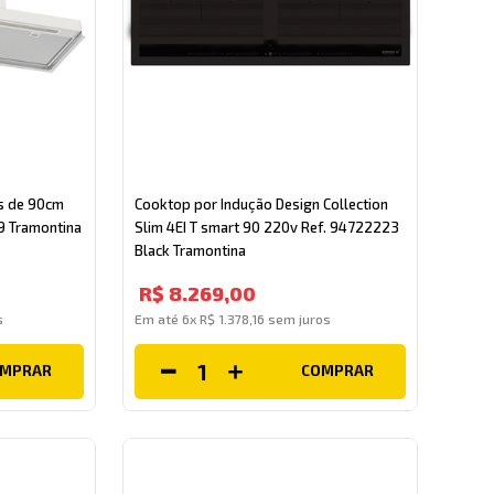
us de 90cm
Cooktop por Indução Design Collection
9 Tramontina
Slim 4EI T smart 90 220v Ref. 94722223
Black Tramontina
R$
8
.
269
,
00
s
Em até
6
x
R$
1
.
378
,
16
sem juros
OMPRAR
COMPRAR