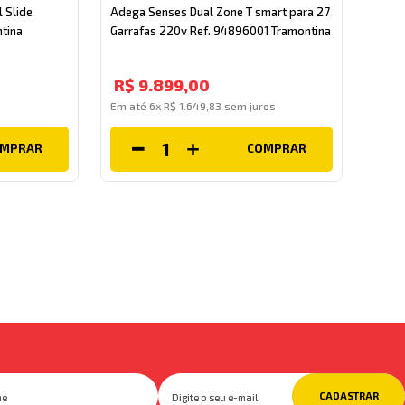
l Slide
Adega Senses Dual Zone T smart para 27
tina
Garrafas 220v Ref. 94896001 Tramontina
R$
9
.
899
,
00
s
Em até
6
x
R$
1
.
649
,
83
sem juros
OMPRAR
COMPRAR
CADASTRAR