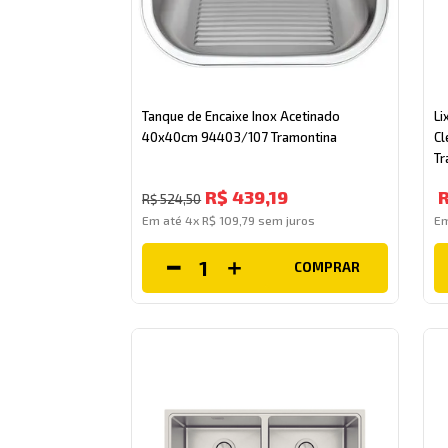
Inox Alto Brilho
Inox Escovado
Inox Polido
Preto Brilhante
VER MAIS 2
Tanque de Encaixe Inox Acetinado
Li
40x40cm 94403/107 Tramontina
Cl
Tr
R$
439
,
19
R$
524
,
50
Em até
4
x
R$
109
,
79
sem juros
E
COMPRAR