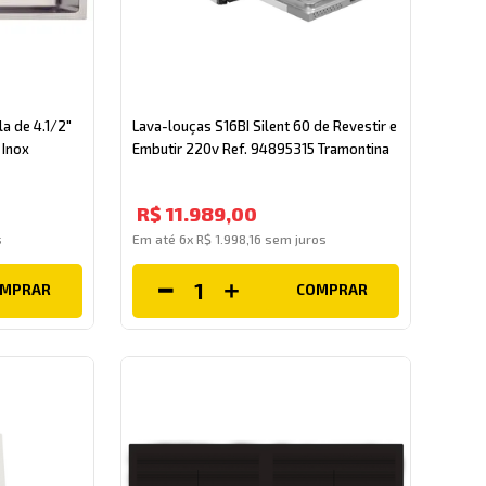
a de 4.1/2"
Lava-louças S16BI Silent 60 de Revestir e
 Inox
Embutir 220v Ref. 94895315 Tramontina
R$
11
.
989
,
00
s
Em até
6
x
R$
1
.
998
,
16
sem juros
OMPRAR
COMPRAR