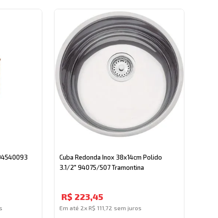
. 94540093
Cuba Redonda Inox 38x14cm Polido
3.1/2" 94075/507 Tramontina
R$
223
,
45
s
Em até
2
x
R$
111
,
72
sem juros