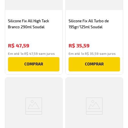
Silicone Fix All High Tack
Silicone Fix All Turbo de
Branco 290ml Soudal
195gr/125ml Soudal
R$
47
,
59
R$
35
,
59
Em até
1
x
R$
47
,
59
sem juros
Em até
1
x
R$
35
,
59
sem juros
COMPRAR
COMPRAR