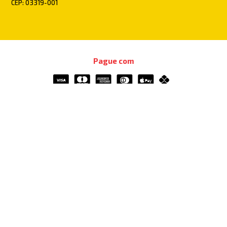
CEP: 03319-001
Pague com
Certificados e Segurança
Verificada por
Redes Sociais
Todos os direitos reservados © 2022 | Casa Mimosa Hidráulica e