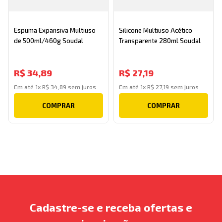
Espuma Expansiva Multiuso
Silicone Multiuso Acético
de 500ml/460g Soudal
Transparente 280ml Soudal
R$
34
,
89
R$
27
,
19
Em até
1
x
R$
34
,
89
sem juros
Em até
1
x
R$
27
,
19
sem juros
COMPRAR
COMPRAR
Cadastre-se e receba ofertas e