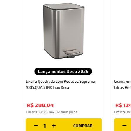
Lançamentos Deca 2026
tros
Lixeira Quadrada com Pedal 5L Suprema
Lixeira e
1005.QUA.5.INX Inox Deca
Litros Re
R$
288
,
04
R$
12
Em até
2
x
R$
144
,
02
sem juros
Em até
1
x
COMPRAR
AR