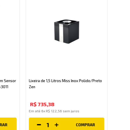
Lixeira
8290CR
om Sensor
Lixeira de 1,5 Litros Miss Inox Polido/Preto
Zen
R$
7
R$
735
,
38
Em até
Em até
6
x
R$
122
,
56
sem juros
RAR
COMPRAR