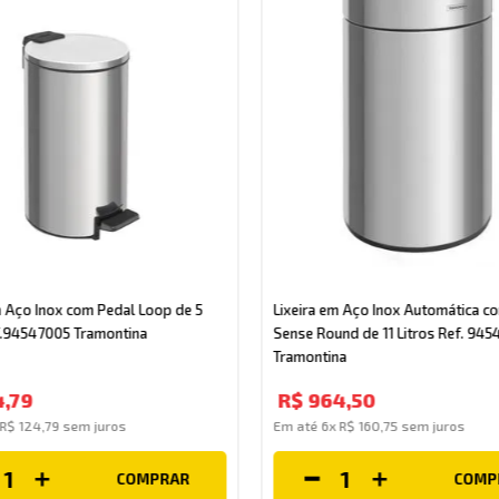
m Aço Inox com Pedal Loop de 5
Lixeira em Aço Inox Automática c
f.94547005 Tramontina
Sense Round de 11 Litros Ref. 94543011
Tramontina
4
,
79
R$
964
,
50
R$
124
,
79
sem juros
Em até
6
x
R$
160
,
75
sem juros
COMPRAR
COMP