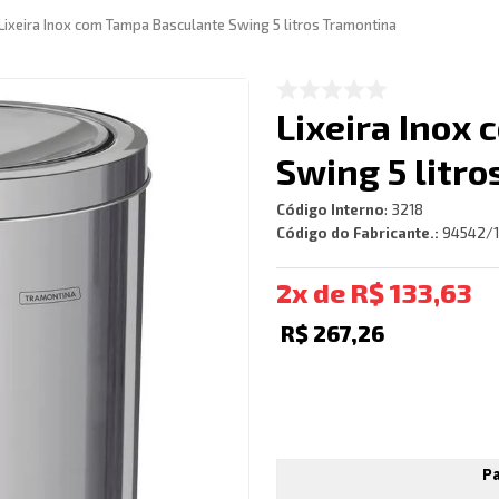
Lixeira Inox com Tampa Basculante Swing 5 litros Tramontina
Lixeira Inox
Swing 5 litr
Código Interno
:
3218
Código do Fabricante.:
94542/
2
R$
133
,
63
R$
267
,
26