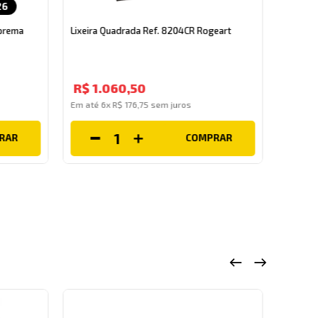
26
Lixeira 
Ref.945
uprema
Lixeira Quadrada Ref. 8204CR Rogeart
R$
1
.
R$
1
.
060
,
50
Em até
Em até
6
x
R$
176
,
75
sem juros
RAR
COMPRAR