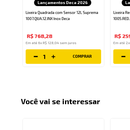
Lançamentos Deca 2026
L
Lixeira Quadrada com Sensor 12L Suprema
Lixeira 
1007.QUA.12.INX Inox Deca
1005.RED.
R$
768
,
28
R$
25
Em até
6
x
R$
128
,
04
sem juros
Em até
2
COMPRAR
AR
Você vai se interessar