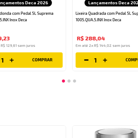
ançamentos Deca 2026
Lançamentos Deca 20
Redonda com Pedal 5L Suprema
Lixeira Quadrada com Pedal 5L S
5.INX Inox Deca
1005.QUA.5.INX Inox Deca
9
,
23
R$
288
,
04
x
R$
129
,
61
sem juros
Em até
2
x
R$
144
,
02
sem juros
COMPRAR
COMP