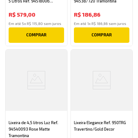
5 Litros Ref. 94518006
94538/720 Tramontina
Tramontina
R$
579
,
00
R$
186
,
86
Em até
5
x
R$
115
,
80
sem juros
Em até
1
x
R$
186
,
86
sem juros
COMPRAR
COMPRAR
Lixeira de 4,5 litros Luz Ref.
Lixeira Elegance Ref. 950TRG
94540093 Rose Matte
Travertino/Gold Decor
Tramontina