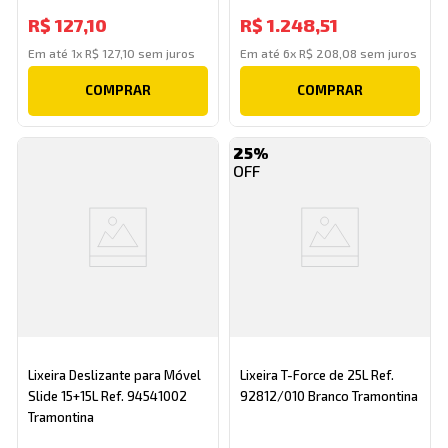
R$
127
,
10
R$
1
.
248
,
51
Em até
1
x
R$
127
,
10
sem juros
Em até
6
x
R$
208
,
08
sem juros
COMPRAR
COMPRAR
25%
Lixeira Deslizante para Móvel
Lixeira T-Force de 25L Ref.
Slide 15+15L Ref. 94541002
92812/010 Branco Tramontina
Tramontina