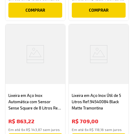
COMPRAR
COMPRAR
Lixeira em Aço Inox
Lixeira em Aço Inox Útil de 5
Automática com Sensor
Litros Ref.94540084 Black
Sense Square de 8 Litros Ref.
Matte Tramontina
94543008 Tramontina
R$
863
,
22
R$
709
,
00
Em até
6
x
R$
143
,
87
sem juros
Em até
6
x
R$
118
,
16
sem juros