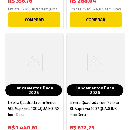
R$
356
,
76
R$
288
,
04
Em até
3
x
R$
118
,
92
sem juros
Em até
2
x
R$
144
,
02
sem juros
COMPRAR
COMPRAR
Lançamentos Deca
Lançamentos Deca
2026
2026
Lixeira Quadrada com Sensor
Lixeira Quadrada com Sensor
50L Suprema 1007.QUA.50.INX
8L Suprema 1007.QUA.8.INX
Inox Deca
Inox Deca
R$
1
.
440
,
61
R$
672
,
23