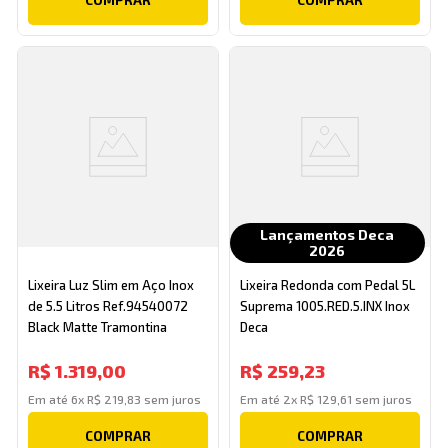
Lançamentos Deca
2026
Lixeira Luz Slim em Aço Inox
Lixeira Redonda com Pedal 5L
de 5.5 Litros Ref.94540072
Suprema 1005.RED.5.INX Inox
Black Matte Tramontina
Deca
R$
1
.
319
,
00
R$
259
,
23
Em até
6
x
R$
219
,
83
sem juros
Em até
2
x
R$
129
,
61
sem juros
COMPRAR
COMPRAR