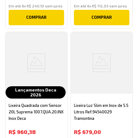
Em até
6
x
R$
240
,
10
sem juros
Em até
6
x
R$
112
,
03
sem juros
COMPRAR
COMPRAR
Lançamentos Deca
2026
Lixeira Quadrada com Sensor
Lixeira Luz Slim em Inox de 5.5
20L Suprema 1007.QUA.20.INX
Litros Ref.94540029
Inox Deca
Tramontina
R$
960
,
38
R$
679
,
00