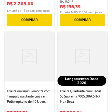
R$
182
,
13
R$
2
.
209
,
00
R$
136
,
39
Em até
6
x
R$
368
,
16
sem juros
Em até
1
x
R$
136
,
39
sem juros
COMPRAR
COMPRAR
Lançamentos Deca
2026
Lixeira em Inox Piemonte com
Lixeira Quadrada com Pedal
Tampa Basculante Cinza em
5L Suprema 1005.QUA.5.INX
Polipropileno de 40 Litros
Inox Deca
Ref.94539206 Tramontina