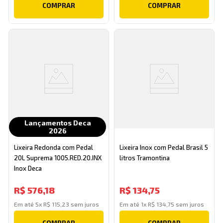
COMPRAR
COMPRAR
Lançamentos Deca
2026
Lixeira Redonda com Pedal
Lixeira Inox com Pedal Brasil 5
20L Suprema 1005.RED.20.INX
litros Tramontina
Inox Deca
R$
576
,
18
R$
134
,
75
Em até
5
x
R$
115
,
23
sem juros
Em até
1
x
R$
134
,
75
sem juros
COMPRAR
COMPRAR