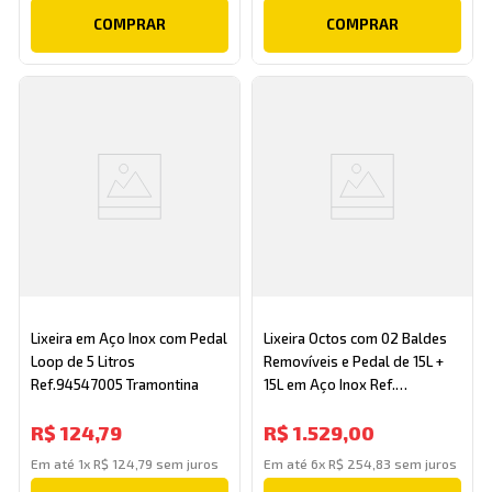
COMPRAR
COMPRAR
Lixeira em Aço Inox com Pedal
Lixeira Octos com 02 Baldes
Loop de 5 Litros
Removíveis e Pedal de 15L +
Ref.94547005 Tramontina
15L em Aço Inox Ref.
94544/430 Tramontina
R$
124
,
79
R$
1
.
529
,
00
Em até
1
x
R$
124
,
79
sem juros
Em até
6
x
R$
254
,
83
sem juros