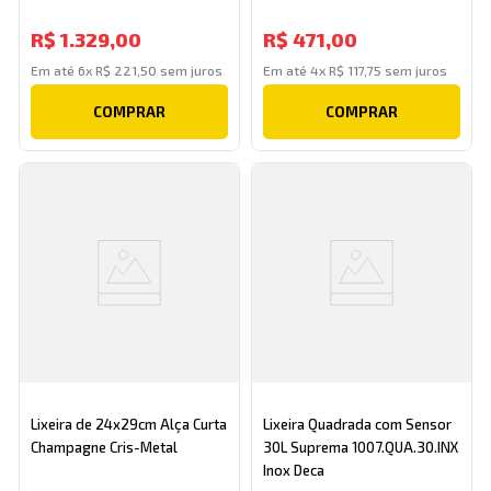
R$
1
.
329
,
00
R$
471
,
00
Em até
6
x
R$
221
,
50
sem juros
Em até
4
x
R$
117
,
75
sem juros
COMPRAR
COMPRAR
Lixeira de 24x29cm Alça Curta
Lixeira Quadrada com Sensor
Champagne Cris-Metal
30L Suprema 1007.QUA.30.INX
Inox Deca