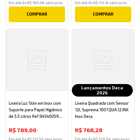
Em até
6
x
R$
160
,
06
sem juros
Em até
6
x
R$
113
,
16
sem juros
COMPRAR
COMPRAR
Lançamentos Deca
2026
Lixeira Luz Slim em Inox com
Lixeira Quadrada com Sensor
Suporte para Papel Higiênico
12L Suprema 1007.QUA.12.INX
de 5.5 Litros Ref.94540059
Inox Deca
Tramontina
R$
789
,
00
R$
768
,
28
Em até
6
x
R$
131
,
50
sem juros
Em até
6
x
R$
128
,
04
sem juros