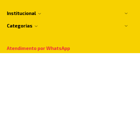
Institucional
Categorias
Atendimento por WhatsApp
Mande uma mensagem para gente:
(11) 94024-2400
Televendas
Você também pode ligar para:
(11) 2782-5500
Segunda a Sexta, das 7:30h às 18:00h e
aos Sábados das 7:30h às 14:00h