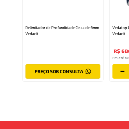
 de 15mm
Delimitador de Profundidade Cinza de 6mm
Vedatop 
Vedacit
Vedacit
R$
68
Em até
6
PREÇO SOB CONSULTA