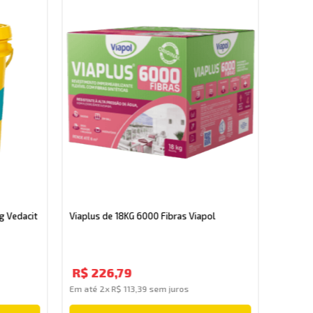
Viagrau
g Vedacit
Viaplus de 18KG 6000 Fibras Viapol
R$
7
R$
226
,
79
Em até
Em até
2
x
R$
113
,
39
sem juros