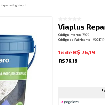
s Reparo 4kg Viapol
Viaplus Repa
Código Interno
:
7970
Código do Fabricante.:
V021714
1
R$
76
,
19
R$
76
,
19