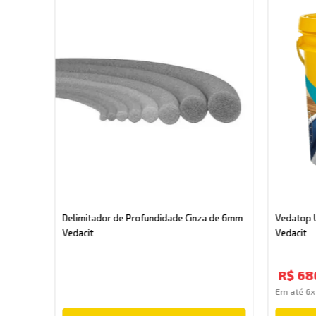
Delimitador de Profundidade Cinza de 6mm
Vedatop 
Vedacit
Vedacit
R$
68
Em até
6