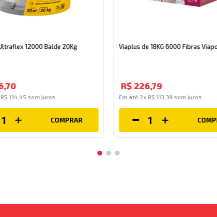
Ultraflex 12000 Balde 20Kg
Viaplus de 18KG 6000 Fibras Viapo
6
,
70
R$
226
,
79
x
R$
114
,
45
sem juros
Em até
2
x
R$
113
,
39
sem juros
COMPRAR
COMP