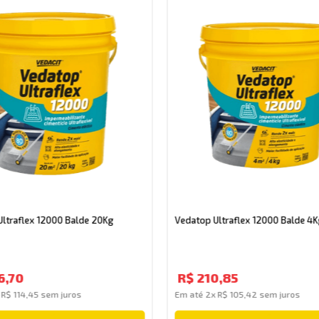
Ultraflex 12000 Balde 20Kg
Vedatop Ultraflex 12000 Balde 4K
6
,
70
R$
210
,
85
x
R$
114
,
45
sem juros
Em até
2
x
R$
105
,
42
sem juros