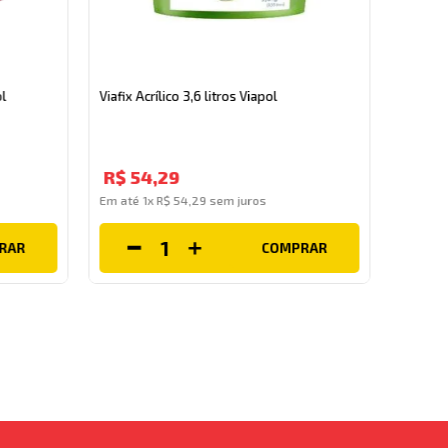
Viabit 1
l
Viafix Acrílico 3,6 litros Viapol
R$
4
R$
54
,
29
Em até
Em até
1
x
R$
54
,
29
sem juros
RAR
COMPRAR