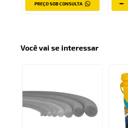
PREÇO SOB CONSULTA
AR
Você vai se interessar