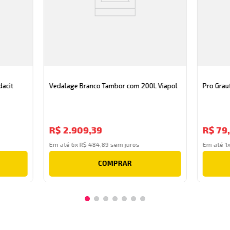
dacit
Vedalage Branco Tambor com 200L Viapol
Pro Grau
R$
2
.
909
,
39
R$
79
,
Em até
6
x
R$
484
,
89
sem juros
Em até
1
COMPRAR