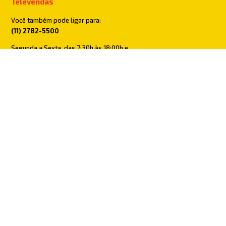
Televendas
Você também pode ligar para:
(11) 2782-5500
Segunda a Sexta, das 7:30h às 18:00h e
aos Sábados das 7:30h às 14:00h
Loja Matriz
Avenida Dezenove de Janeiro, 391 a 421
Vila Carrão, São Paulo/SP
CEP: 03449-000
Loja Conceito
Rua Cantagalo, 1886
Tatuapé, São Paulo/SP
CEP: 03319-001