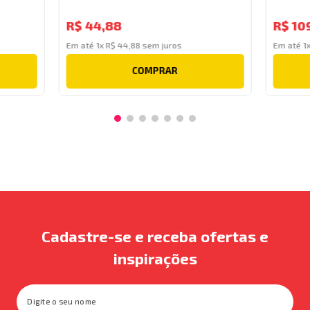
R$
44
,
88
R$
10
Em até
1
x
R$
44
,
88
sem juros
Em até
1
COMPRAR
Cadastre-se e receba ofertas e
inspirações