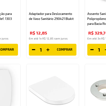
ção para
Adaptador para Deslocamento
Assento Sani
Ref. 1303
de Vaso Sanitário 290421 Blukit
Polipropilen
para Bacia R
Celite
R$
12
,
85
R$
329
,
7
 juros
Em até
1
x
R$
12
,
85
sem juros
Em até
3
x
R$
COMPRAR
COMPRAR