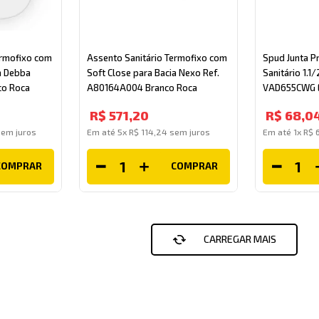
ermofixo com
Assento Sanitário Termofixo com
Spud Junta P
a Debba
Soft Close para Bacia Nexo Ref.
Sanitário 1.1
co Roca
A80164A004 Branco Roca
VAD655CWG 
R$
571
,
20
R$
68
,
0
em juros
Em até
5
x
R$
114
,
24
sem juros
Em até
1
x
R$
COMPRAR
COMPRAR