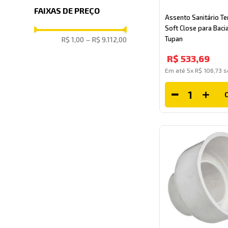
FAIXAS DE PREÇO
Assento Sanitário T
Soft Close para Bacia
Tupan
R$ 1,00
–
R$ 9.112,00
R$
533
,
69
Em até
5
x
R$
106
,
73
s