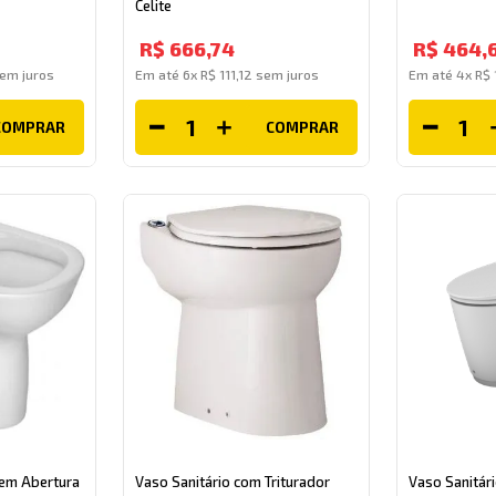
Celite
R$
666
,
74
R$
464
,
em juros
Em até
6
x
R$
111
,
12
sem juros
Em até
4
x
R$
COMPRAR
COMPRAR
sem Abertura
Vaso Sanitário com Triturador
Vaso Sanitári