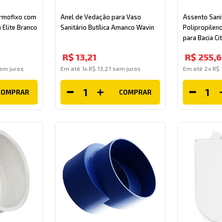
ermofixo com
Anel de Vedação para Vaso
Assento Sani
 Elite Branco
Sanitário Butílica Amanco Wavin
Polipropilen
para Bacia C
Branco Tupan
R$
13
,
21
R$
255
,
6
em juros
Em até
1
x
R$
13
,
21
sem juros
Em até
2
x
R$
COMPRAR
COMPRAR