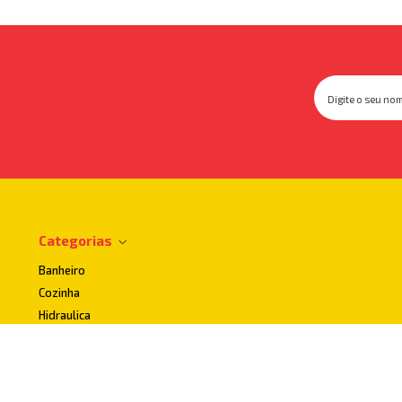
Categorias
Banheiro
Cozinha
Hidraulica
Impermeabilizantes
Lavanderia
Uso publico e Acessibilidade