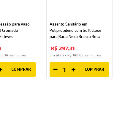
ressão para Vaso
Assento Sanitário em
/2 Cromado
Polipropileno com Soft Close
Esteves
para Bacia Nexo Branco Roca
4
R$
297
,
31
68
,
04
sem juros
Em até
2
x
R$
148
,
65
sem juros
COMPRAR
COMPRAR