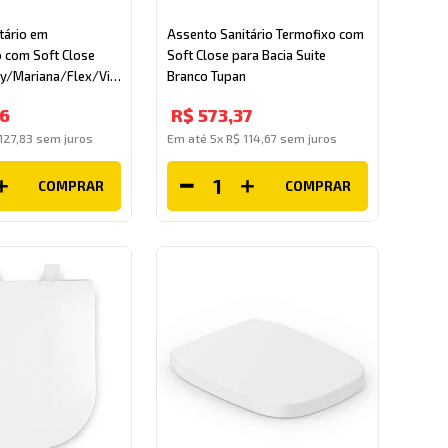
tário em
Assento Sanitário Termofixo com
o com Soft Close
Soft Close para Bacia Suite
ity/Mariana/Flex/Vip
Branco Tupan
6
R$
573
,
37
127
,
83
sem juros
Em até
5
x
R$
114
,
67
sem juros
COMPRAR
COMPRAR