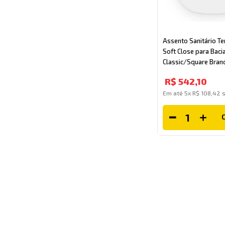
Assento Sanitário T
Soft Close para Baci
Classic/Square Bran
R$
542
,
10
Em até
5
x
R$
108
,
42
s