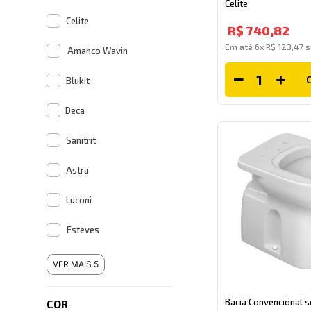
Celite
Celite
R$
740
,
82
Em até
6
x
R$
123
,
47
s
Amanco Wavin
Blukit
Deca
Sanitrit
Astra
Luconi
Esteves
VER MAIS 5
Bacia Convencional 
COR