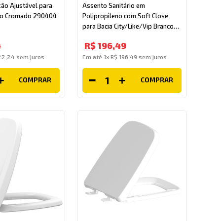
ção Ajustável para
Assento Sanitário em
rio Cromado 290404
Polipropileno com Soft Close
para Bacia City/Like/Vip Branco
Celite
4
R$
196
,
49
22
,
24
sem juros
Em até
1
x
R$
196
,
49
sem juros
COMPRAR
COMPRAR