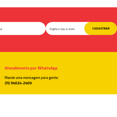
CADASTRAR
Atendimento por WhatsApp
Mande uma mensagem para gente:
(11) 94024-2400
Televendas
Você também pode ligar para:
(11) 2782-5500