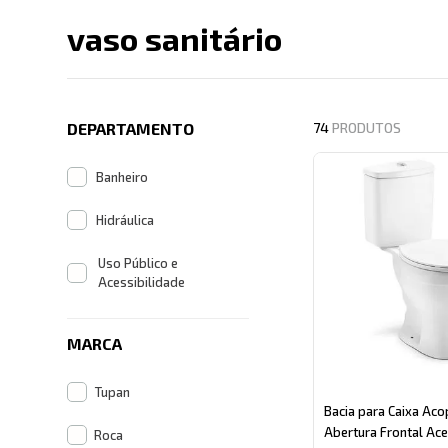
vaso sanitário
Descrição search cate
DEPARTAMENTO
74
PRODUTOS
Banheiro
Hidráulica
Uso Público e
Acessibilidade
MARCA
Tupan
Bacia para Caixa Ac
Abertura Frontal Ac
Roca