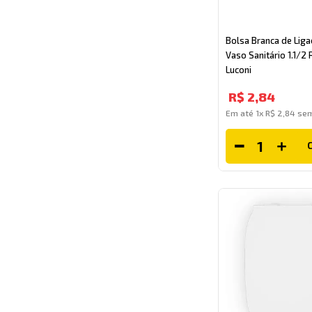
Bolsa Branca de Liga
Vaso Sanitário 1.1/2 
Luconi
R$
2
,
84
Em até
1
x
R$
2
,
84
sem