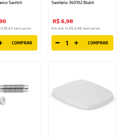
nco Sanitrit
Sanitário 340102 Blukit
80
R$
6
,
98
1
.
518
,
63
sem juros
Em até
1
x
R$
6
,
98
sem juros
COMPRAR
COMPRAR