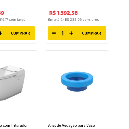
69
R$
1
.
392
,
58
116
,
17
sem juros
Em até
6
x
R$
232
,
09
sem juros
COMPRAR
COMPRAR
o com Triturador
Anel de Vedação para Vaso