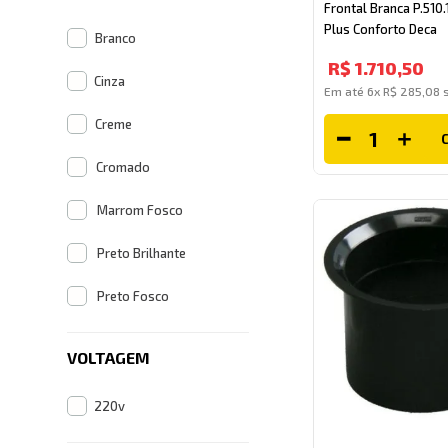
Frontal Branca P.510
Plus Conforto Deca
Branco
R$
1
.
710
,
50
Cinza
Em até
6
x
R$
285
,
08
s
Creme
Cromado
Marrom Fosco
Preto Brilhante
Preto Fosco
VOLTAGEM
220v