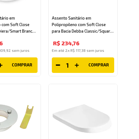
tário em
Assento Sanitário em
o com Soft Close
Polipropileno com Soft Close
iviera/Smart Branco
para Bacia Debba Classic/Square
Branco Roca
6
R$
234
,
76
109
,
92
sem juros
Em até
2
x
R$
117
,
38
sem juros
COMPRAR
COMPRAR