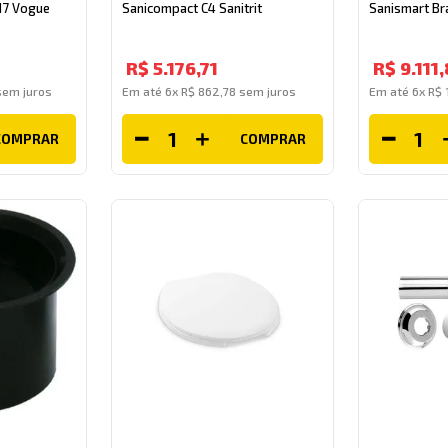
.17 Vogue
Sanicompact C4 Sanitrit
Sanismart Bra
R$
5
.
176
,
71
R$
9
.
111
,
em juros
Em até
6
x
R$
862
,
78
sem juros
Em até
6
x
R$
COMPRAR
COMPRAR