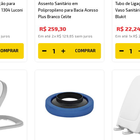
ção para
Assento Sanitário em
Tubo de Liga
. 1304 Luconi
Polipropileno para Bacia Acesso
Vaso Sanitá
Plus Branco Celite
Blukit
R$
259
,
30
R$
22
,
2
juros
Em até
2
x
R$
129
,
65
sem juros
Em até
1
x
R$
COMPRAR
COMPRAR