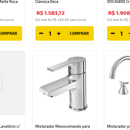
atte Roca
Clássica Deca
00534806 Cr
R$
1
.
583
,
72
R$
1
.
908
em juros
Em até
6
x
R$
263
,
95
sem juros
Em até
6
x
R$
COMPRAR
COMPRAR
Lavatório c/
Misturador Monocomando para
Misturador p