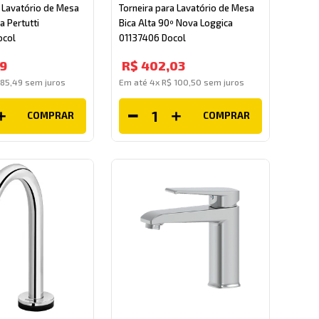
a Lavatório de Mesa
Torneira para Lavatório de Mesa
a Pertutti
Bica Alta 90º Nova Loggica
ocol
01137406 Docol
9
R$
402
,
03
185
,
49
sem juros
Em até
4
x
R$
100
,
50
sem juros
COMPRAR
COMPRAR