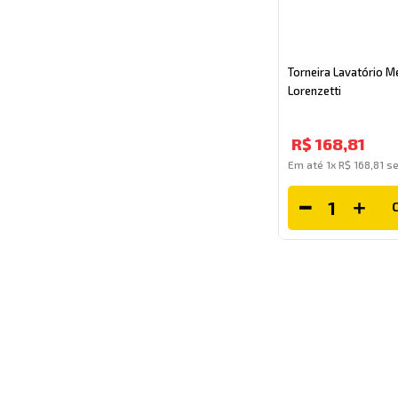
Torneira Lavatório M
Lorenzetti
R$
168
,
81
Em até
1
x
R$
168
,
81
se