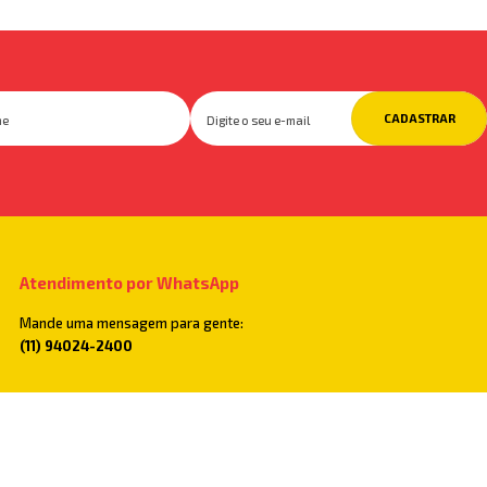
CADASTRAR
Atendimento por WhatsApp
Mande uma mensagem para gente:
(11) 94024-2400
Televendas
Você também pode ligar para:
(11) 2782-5500