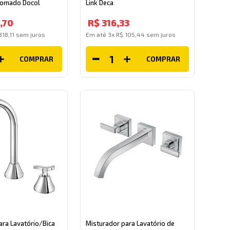
omado Docol
Link Deca
,
70
R$
316
,
33
318
,
11
sem juros
Em até
3
x
R$
105
,
44
sem juros
COMPRAR
COMPRAR
ara Lavatório/Bica
Misturador para Lavatório de