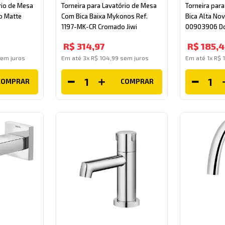
rio de Mesa
Torneira para Lavatório de Mesa
Torneira par
to Matte
Com Bica Baixa Mykonos Ref.
Bica Alta Nov
1197-MK-CR Cromado Jiwi
00903906 D
R$
314
,
97
R$
185
,
4
em juros
Em até
3
x
R$
104
,
99
sem juros
Em até
1
x
R$
COMPRAR
COMPRAR