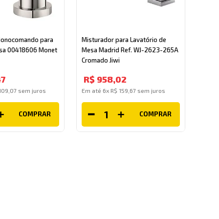
Monocomando para
Misturador para Lavatório de
esa 00418606 Monet
Mesa Madrid Ref. WJ-2623-265A
Cromado Jiwi
47
R$
958
,
02
109
,
07
sem juros
Em até
6
x
R$
159
,
67
sem juros
COMPRAR
COMPRAR