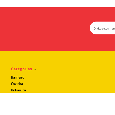
Categorias
Banheiro
Cozinha
Hidraulica
Impermeabilizantes
Lavanderia
Uso publico e Acessibilidade