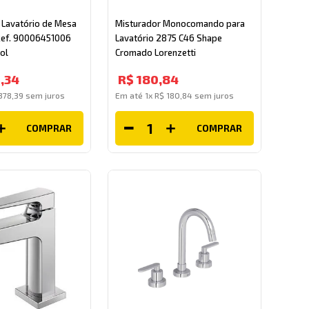
a Lavatório de Mesa
Misturador Monocomando para
 Ref. 90006451006
Lavatório 2875 C46 Shape
ol
Cromado Lorenzetti
0
,
34
R$
180
,
84
378
,
39
sem juros
Em até
1
x
R$
180
,
84
sem juros
COMPRAR
COMPRAR