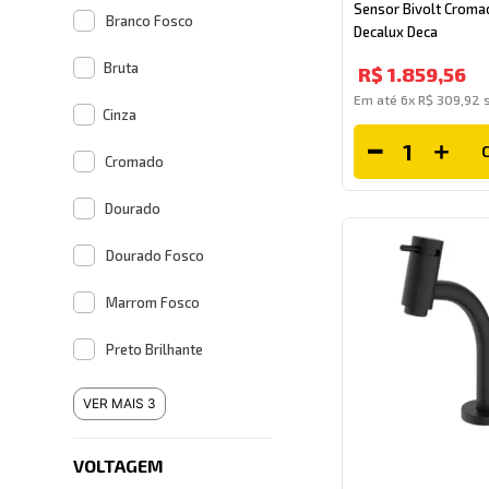
Sensor Bivolt Croma
Branco Fosco
Decalux Deca
Bruta
R$
1
.
859
,
56
Em até
6
x
R$
309
,
92
s
Cinza
Cromado
Dourado
Dourado Fosco
Marrom Fosco
Preto Brilhante
VER MAIS 3
VOLTAGEM