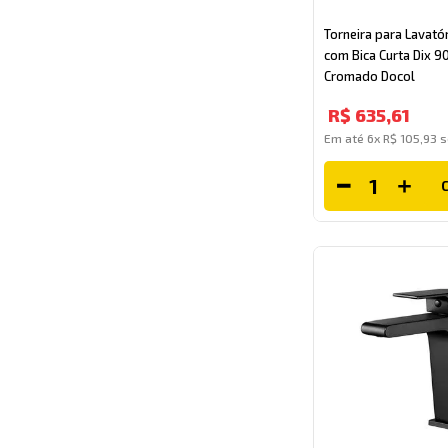
Torneira para Lavató
com Bica Curta Dix
Cromado Docol
R$
635
,
61
Em até
6
x
R$
105
,
93
s