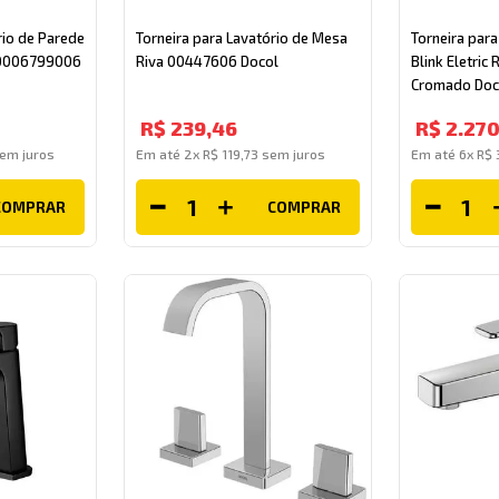
rio de Parede
Torneira para Lavatório de Mesa
Torneira par
 90006799006
Riva 00447606 Docol
Blink Eletric
Cromado Doc
R$
239
,
46
R$
2
.
27
em juros
Em até
2
x
R$
119
,
73
sem juros
Em até
6
x
R$
COMPRAR
COMPRAR