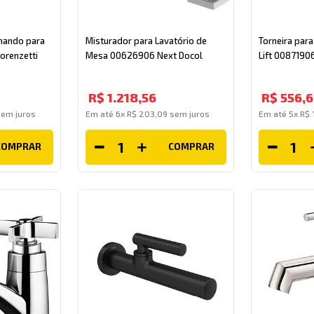
mando para
Misturador para Lavatório de
Torneira par
orenzetti
Mesa 00626906 Next Docol
Lift 0087190
R$
1
.
218
,
56
R$
556
,
6
em juros
Em até
6
x
R$
203
,
09
sem juros
Em até
5
x
R$
COMPRAR
COMPRAR