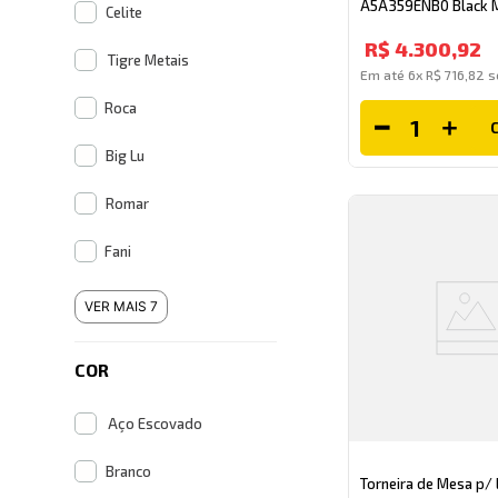
A5A359ENB0 Black M
Celite
R$
4
.
300
,
92
Tigre Metais
Em até
6
x
R$
716
,
82
s
Roca
Big Lu
Romar
Fani
VER MAIS 7
COR
Aço Escovado
Branco
Torneira de Mesa p/ 