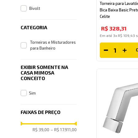
Torneira para Lavató
Bivolt
Bica Baixa Basic Pre
Celite
CATEGORIA
R$
328
,
31
Em até
3
x
R$
109
,
43
s
Torneiras e Misturadores
para Banheiro
EXIBIR SOMENTE NA
CASA MIMOSA
CONCEITO
Sim
FAIXAS DE PREÇO
R$ 39,00
–
R$ 17.911,00