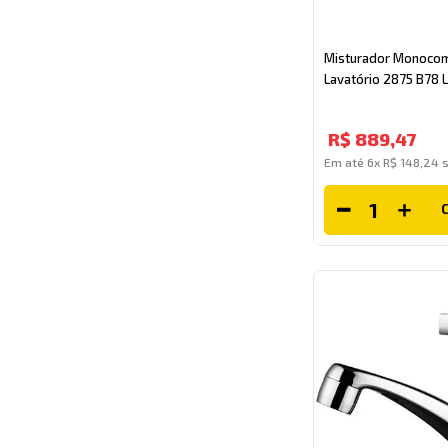
Misturador Monoco
Lavatório 2875 B78 L
R$
889
,
47
Em até
6
x
R$
148
,
24
s