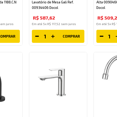
da 1188.C.N
Lavatório de Mesa Gali Ref.
Alta 0090460
00934406 Docol
Docol
R$
587
,
62
R$
509
,
em juros
Em até
5
x
R$
117
,
52
sem juros
Em até
5
x
R$
COMPRAR
COMPRAR