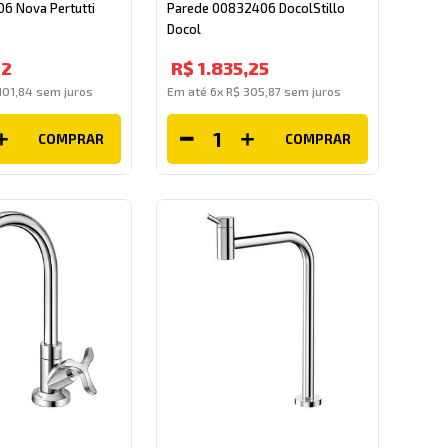
6 Nova Pertutti
Parede 00832406 DocolStillo
Docol
22
R$
1
.
835
,
25
101
,
84
sem juros
Em até
6
x
R$
305
,
87
sem juros
COMPRAR
COMPRAR