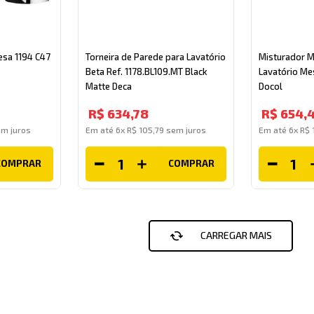
esa 1194 C47
Torneira de Parede para Lavatório
Misturador 
Beta Ref. 1178.BL109.MT Black
Lavatório M
Matte Deca
Docol
R$
634
,
78
R$
654
,
m juros
Em até
6
x
R$
105
,
79
sem juros
Em até
6
x
R$
COMPRAR
COMPRAR