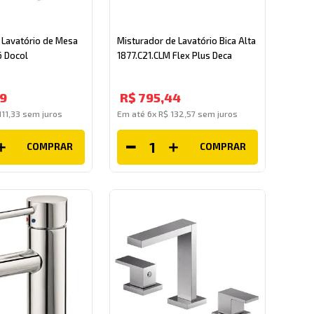
a Lavatório de Mesa
Misturador de Lavatório Bica Alta
6 Docol
1877.C21.CLM Flex Plus Deca
9
R$
795
,
44
111
,
33
sem juros
Em até
6
x
R$
132
,
57
sem juros
COMPRAR
COMPRAR