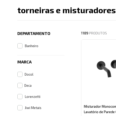
torneiras e misturadores
Descrição search cate
DEPARTAMENTO
1189
PRODUTOS
Banheiro
MARCA
Docol
Deca
Lorenzetti
Misturador Monoco
Jiwi Metais
Lavatório de Parede 