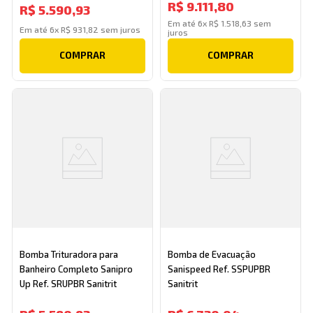
R$
9
.
111
,
80
R$
5
.
590
,
93
Em até
6
x
R$
1
.
518
,
63
sem
Em até
6
x
R$
931
,
82
sem juros
juros
COMPRAR
COMPRAR
Bomba Trituradora para
Bomba de Evacuação
Banheiro Completo Sanipro
Sanispeed Ref. SSPUPBR
Up Ref. SRUPBR Sanitrit
Sanitrit