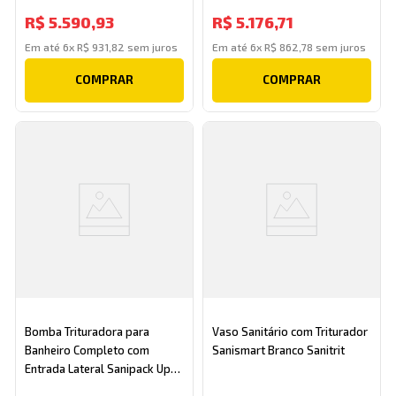
R$
5
.
590
,
93
R$
5
.
176
,
71
Em até
6
x
R$
931
,
82
sem juros
Em até
6
x
R$
862
,
78
sem juros
COMPRAR
COMPRAR
Bomba Trituradora para
Vaso Sanitário com Triturador
Banheiro Completo com
Sanismart Branco Sanitrit
Entrada Lateral Sanipack Up
Ref. PA2UPBR Sanitrit