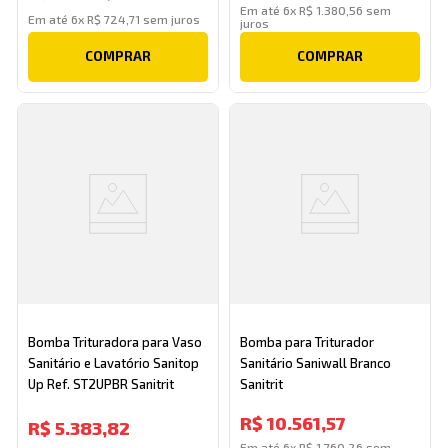
Em até
6
x
R$
1
.
380
,
56
sem
Em até
6
x
R$
724
,
71
sem juros
juros
COMPRAR
COMPRAR
Bomba Trituradora para Vaso
Bomba para Triturador
Sanitário e Lavatório Sanitop
Sanitário Saniwall Branco
Up Ref. ST2UPBR Sanitrit
Sanitrit
R$
10
.
561
,
57
R$
5
.
383
,
82
Em até
6
x
R$
1
.
760
,
26
sem