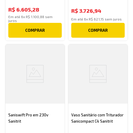
Sanitrit
R$
6
.
605
,
28
R$
3
.
726
,
94
Em até
6
x
R$
1
.
100
,
88
sem
Em até
6
x
R$
621
,
15
sem juros
juros
COMPRAR
COMPRAR
Saniswift Pro em 230v
Vaso Sanitário com Triturador
Sanitrit
Sanicompact C4 Sanitrit