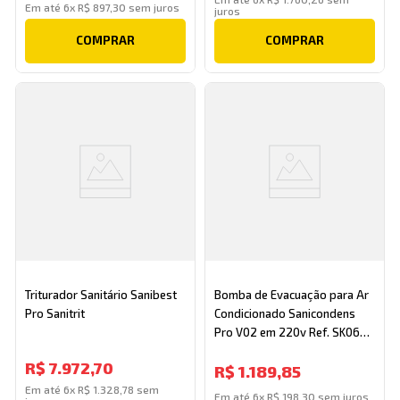
Em até
6
x
R$
897
,
30
sem juros
juros
COMPRAR
COMPRAR
Triturador Sanitário Sanibest
Bomba de Evacuação para Ar
Pro Sanitrit
Condicionado Sanicondens
Pro V02 em 220v Ref. SK06
Branco Sanitrit
R$
7
.
972
,
70
R$
1
.
189
,
85
Em até
6
x
R$
1
.
328
,
78
sem
Em até
6
x
R$
198
,
30
sem juros