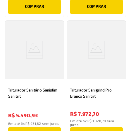
COMPRAR
COMPRAR
Triturador Sanitário Sanislim
Triturador Sanigrind Pro
Sanitrit
Branco Sanitrit
R$
7
.
972
,
70
R$
5
.
590
,
93
Em até
6
x
R$
1
.
328
,
78
sem
Em até
6
x
R$
931
,
82
sem juros
juros