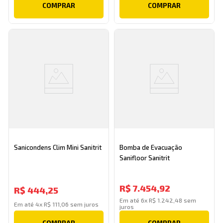
COMPRAR
COMPRAR
Sanicondens Clim Mini Sanitrit
Bomba de Evacuação
Sanifloor Sanitrit
R$
7
.
454
,
92
R$
444
,
25
Em até
6
x
R$
1
.
242
,
48
sem
Em até
4
x
R$
111
,
06
sem juros
juros
COMPRAR
COMPRAR