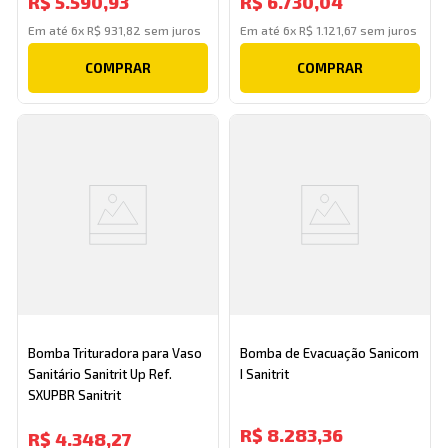
R$
5
.
590
,
93
R$
6
.
730
,
04
Em até
6
x
R$
931
,
82
sem juros
Em até
6
x
R$
1
.
121
,
67
sem juros
COMPRAR
COMPRAR
Bomba Trituradora para Vaso
Bomba de Evacuação Sanicom
Sanitário Sanitrit Up Ref.
I Sanitrit
SXUPBR Sanitrit
R$
8
.
283
,
36
R$
4
.
348
,
27