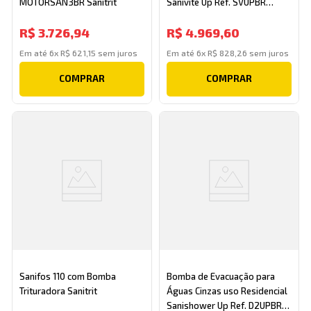
MOTORSAN3BR Sanitrit
Sanivite Up Ref. SVUPBR
Sanitrit
R$
3
.
726
,
94
R$
4
.
969
,
60
Em até
6
x
R$
621
,
15
sem juros
Em até
6
x
R$
828
,
26
sem juros
COMPRAR
COMPRAR
Sanifos 110 com Bomba
Bomba de Evacuação para
Trituradora Sanitrit
Águas Cinzas uso Residencial
Sanishower Up Ref. D2UPBR