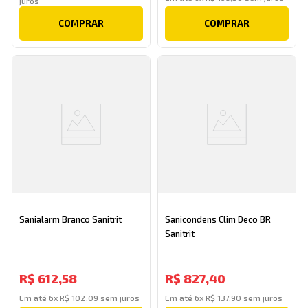
juros
COMPRAR
COMPRAR
Sanialarm Branco Sanitrit
Sanicondens Clim Deco BR
Sanitrit
R$
612
,
58
R$
827
,
40
Em até
6
x
R$
102
,
09
sem juros
Em até
6
x
R$
137
,
90
sem juros