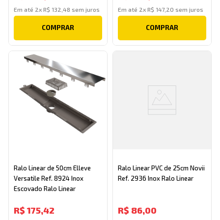
Em até
2
x
R$
132
,
48
sem juros
Em até
2
x
R$
147
,
20
sem juros
COMPRAR
COMPRAR
Ralo Linear de 50cm Elleve
Ralo Linear PVC de 25cm Novii
Versatile Ref. 8924 Inox
Ref. 2936 Inox Ralo Linear
Escovado Ralo Linear
R$
175
,
42
R$
86
,
00