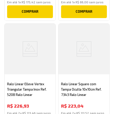
Em até
1
x
R$
175
,
42
sem juros
Em até
1
x
R$
86
,
00
sem juros
COMPRAR
COMPRAR
Ralo Linear Elleve Vertex
Ralo Linear Square com
Triangular Tampa Inox Ref.
Tampa Oculta 10x10cm Ref.
5208 Ralo Linear
7343 Ralo Linear
R$
226
,
93
R$
223
,
04
Em até
2
x
R$
113
,
46
sem juros
Em até
2
x
R$
111
,
52
sem juros