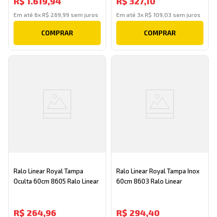
R$
1
.
619
,
94
R$
327
,
10
Em até
6
x
R$
269
,
99
sem juros
Em até
3
x
R$
109
,
03
sem juros
COMPRAR
COMPRAR
Ralo Linear Royal Tampa
Ralo Linear Royal Tampa Inox
Oculta 60cm 8605 Ralo Linear
60cm 8603 Ralo Linear
R$
264
,
96
R$
294
,
40