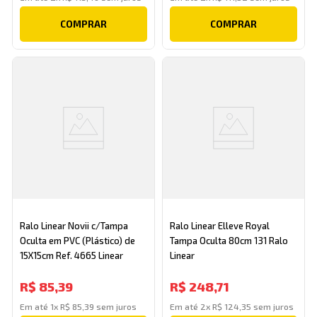
COMPRAR
COMPRAR
Ralo Linear Novii c/Tampa
Ralo Linear Elleve Royal
Oculta em PVC (Plástico) de
Tampa Oculta 80cm 131 Ralo
15X15cm Ref. 4665 Linear
Linear
R$
85
,
39
R$
248
,
71
Em até
1
x
R$
85
,
39
sem juros
Em até
2
x
R$
124
,
35
sem juros