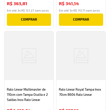
R$
363
,
81
R$
341
,
14
Em até
3
x
R$
121
,
27
sem juros
Em até
3
x
R$
113
,
71
sem juros
COMPRAR
COMPRAR
Ralo Linear Multimaster de
Ralo Linear Royal Tampa Inox
110cm com Tampa Oculta e 2
70cm 8604 Ralo Linear
Saídas Inox Ralo Linear