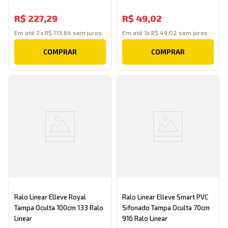
R$
227
,
29
R$
49
,
02
Em até
2
x
R$
113
,
64
sem juros
Em até
1
x
R$
49
,
02
sem juros
COMPRAR
COMPRAR
Ralo Linear Elleve Royal
Ralo Linear Elleve Smart PVC
Tampa Oculta 100cm 133 Ralo
Sifonado Tampa Oculta 70cm
Linear
916 Ralo Linear