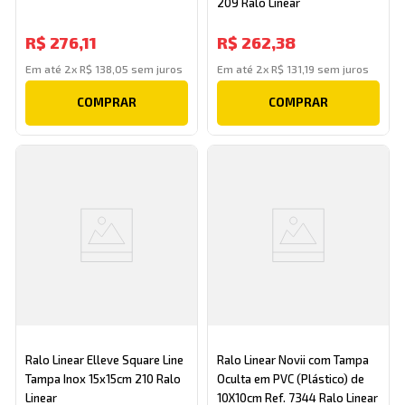
209 Ralo Linear
R$
276
,
11
R$
262
,
38
Em até
2
x
R$
138
,
05
sem juros
Em até
2
x
R$
131
,
19
sem juros
COMPRAR
COMPRAR
Ralo Linear Elleve Square Line
Ralo Linear Novii com Tampa
Tampa Inox 15x15cm 210 Ralo
Oculta em PVC (Plástico) de
Linear
10X10cm Ref. 7344 Ralo Linear