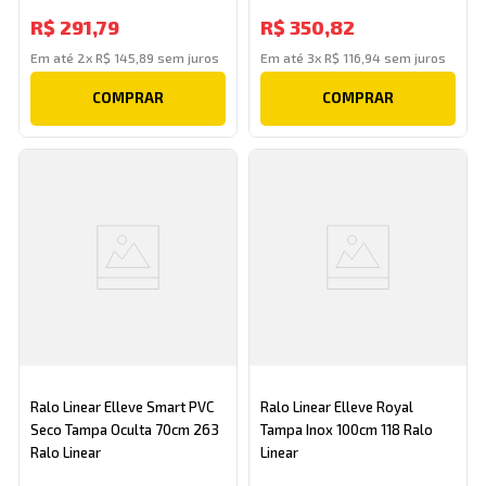
R$
291
,
79
R$
350
,
82
Em até
2
x
R$
145
,
89
sem juros
Em até
3
x
R$
116
,
94
sem juros
COMPRAR
COMPRAR
Ralo Linear Elleve Smart PVC
Ralo Linear Elleve Royal
Seco Tampa Oculta 70cm 263
Tampa Inox 100cm 118 Ralo
Ralo Linear
Linear