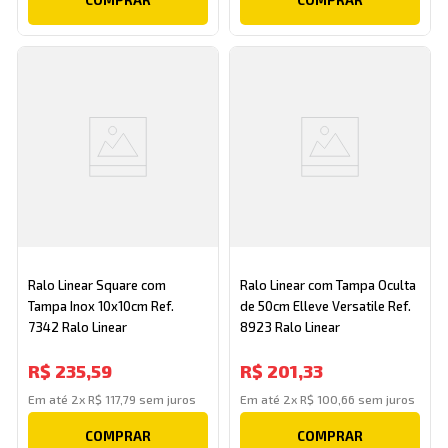
Ralo Linear Square com
Ralo Linear com Tampa Oculta
Tampa Inox 10x10cm Ref.
de 50cm Elleve Versatile Ref.
7342 Ralo Linear
8923 Ralo Linear
R$
235
,
59
R$
201
,
33
Em até
2
x
R$
117
,
79
sem juros
Em até
2
x
R$
100
,
66
sem juros
COMPRAR
COMPRAR