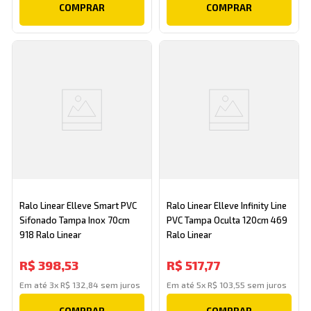
COMPRAR
COMPRAR
Ralo Linear Elleve Smart PVC
Ralo Linear Elleve Infinity Line
Sifonado Tampa Inox 70cm
PVC Tampa Oculta 120cm 469
918 Ralo Linear
Ralo Linear
R$
398
,
53
R$
517
,
77
Em até
3
x
R$
132
,
84
sem juros
Em até
5
x
R$
103
,
55
sem juros
COMPRAR
COMPRAR