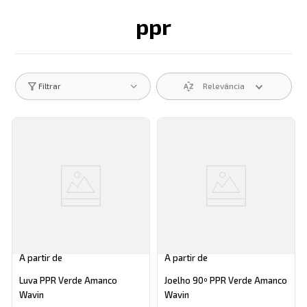
ppr
Descrição search catego
Relevância
Filtrar
A partir de
A partir de
Luva PPR Verde Amanco
Joelho 90º PPR Verde Amanco
Wavin
Wavin