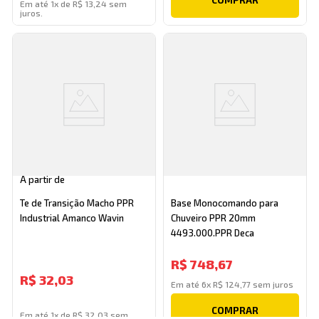
Em até 1x de R$ 13,24 sem
juros.
A partir de
Te de Transição Macho PPR
Base Monocomando para
Industrial Amanco Wavin
Chuveiro PPR 20mm
4493.000.PPR Deca
R$
748
,
67
R$
32,03
Em até
6
x
R$
124
,
77
sem juros
COMPRAR
Em até 1x de R$ 32,03 sem