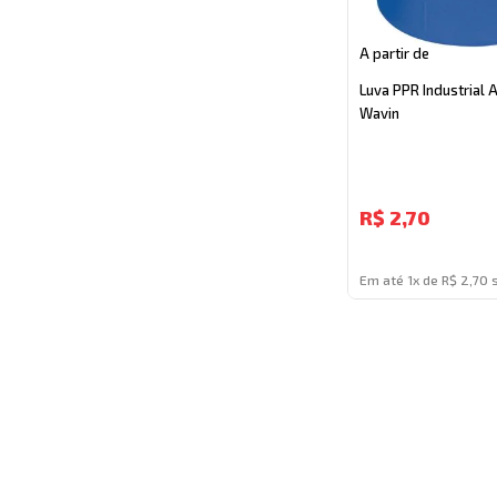
A partir de
Luva PPR Industrial
Wavin
R$
2,70
Em até 1x de R$ 2,70 