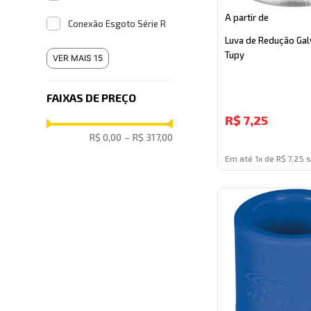
A partir de
Conexão Esgoto Série R
Luva de Redução Gal
Tupy
VER MAIS 15
FAIXAS DE PREÇO
R$
7,25
R$ 0,00
–
R$ 317,00
Em até 1x de R$ 7,25 