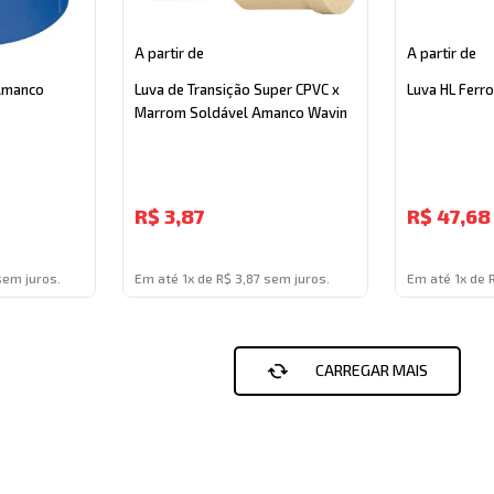
A partir de
A partir de
 Amanco
Luva de Transição Super CPVC x
Luva HL Ferr
Marrom Soldável Amanco Wavin
R$
3,87
R$
47,68
sem juros.
Em até 1x de R$ 3,87 sem juros.
Em até 1x de 