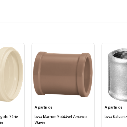
gory
A partir de
A partir de
sgoto Série
Luva Marrom Soldável Amanco
Luva Galvani
in
Wavin