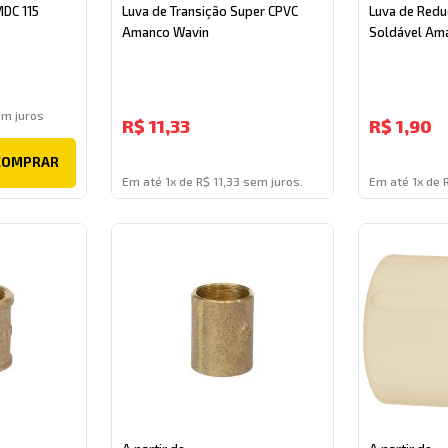
DC 115
Luva de Transição Super CPVC
Luva de Red
Amanco Wavin
Soldável Am
m juros
R$
11,33
R$
1,90
COMPRAR
Em até 1x de R$ 11,33 sem juros.
Em até 1x de 