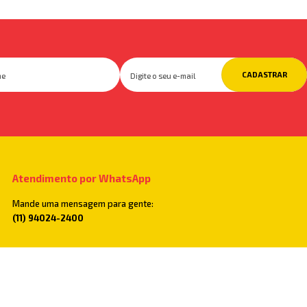
CADASTRAR
Atendimento por WhatsApp
Mande uma mensagem para gente:
(11) 94024-2400
Televendas
Você também pode ligar para:
(11) 2782-5500