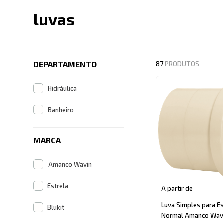
luvas
Descrição search cate
DEPARTAMENTO
87
PRODUTOS
Hidráulica
Banheiro
MARCA
Amanco Wavin
Estrela
A partir de
Luva Simples para E
Blukit
Normal Amanco Wav