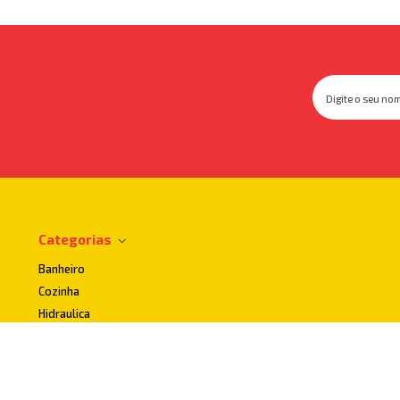
Categorias
Banheiro
Cozinha
Hidraulica
Impermeabilizantes
Lavanderia
Uso publico e Acessibilidade