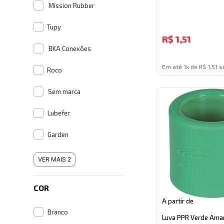
Mission Rubber
Tupy
R$
1,51
BKA Conexões
Em até 1x de R$ 1,51 s
Roco
Sem marca
Lubefer
Garden
VER MAIS 2
COR
A partir de
Branco
Luva PPR Verde Ama