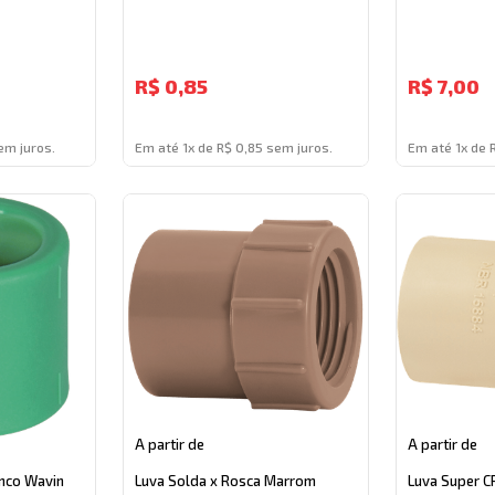
R$
0,85
R$
7,00
em juros.
Em até 1x de R$ 0,85 sem juros.
Em até 1x de 
A partir de
A partir de
nco Wavin
Luva Solda x Rosca Marrom
Luva Super 