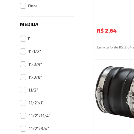
Cinza
MEDIDA
R$
2,64
1"
Em até 1x de R$ 2,64 
1"x1/2"
1"x3/4"
1"x3/8"
1.1/2"
1.1/2"x1"
1.1/2"x1.1/4"
1.1/2"x3/4"