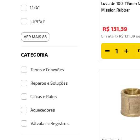
Luva de 100-115mm M
1.1/4"
Mission Rubber
1.1/4"x1"
R$
131
,
39
Em até
1
x
R$
131
,
39
se
VER MAIS 86
CATEGORIA
Tubos e Conexões
Reparos e Soluções
Caixas e Ralos
Aquecedores
Válvulas e Registros