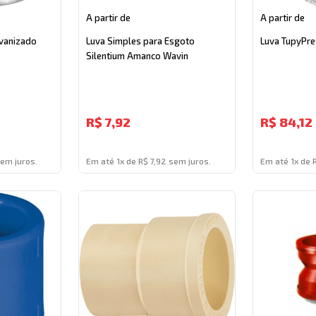
A partir de
A partir de
vanizado
Luva Simples para Esgoto
Luva TupyPre
Silentium Amanco Wavin
R$
7,92
R$
84,12
sem juros.
Em até 1x de R$ 7,92 sem juros.
Em até 1x de 