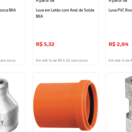
A partir de
A partir de
Rosca BKA
Luva em Latão com Anel de Solda
Luva PVC Ro
BKA
R$
5,32
R$
2,04
sem juros.
Em até 1x de R$ 5,32 sem juros.
Em até 1x de 