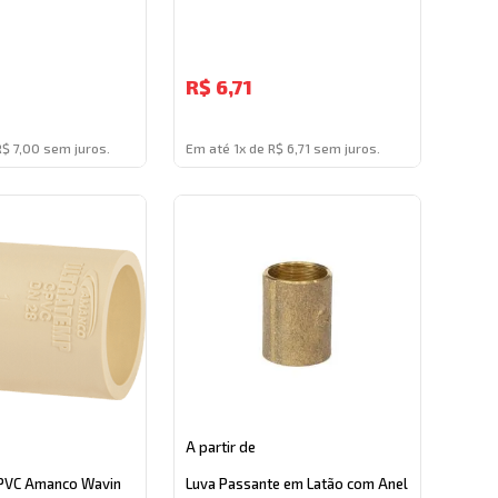
R$
6,71
R$ 7,00 sem juros.
Em até 1x de R$ 6,71 sem juros.
A partir de
CPVC Amanco Wavin
Luva Passante em Latão com Anel