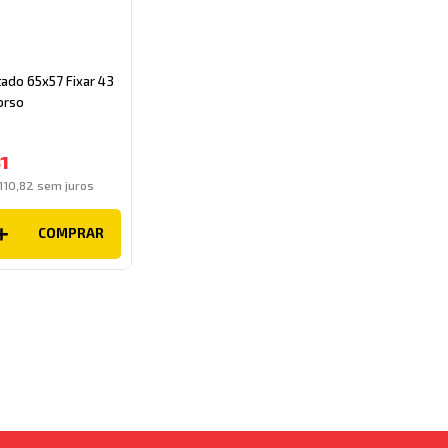
tado 65x57 Fixar 43
orso
1
110
,
82
sem juros
COMPRAR