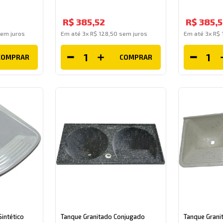
R$
385
,
52
R$
385
,
5
em juros
Em até
3
x
R$
128
,
50
sem juros
Em até
3
x
R$
COMPRAR
COMPRAR
intético
Tanque Granitado Conjugado
Tanque Grani