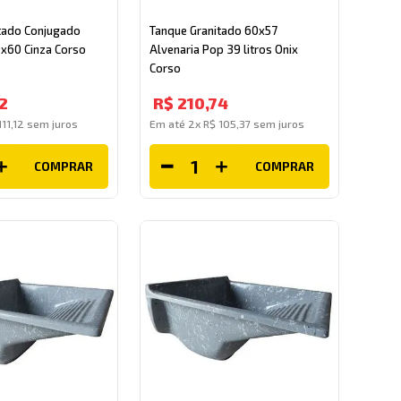
tado Conjugado
Tanque Granitado 60x57
0x60 Cinza Corso
Alvenaria Pop 39 litros Onix
Corso
2
R$
210
,
74
111
,
12
sem juros
Em até
2
x
R$
105
,
37
sem juros
COMPRAR
COMPRAR