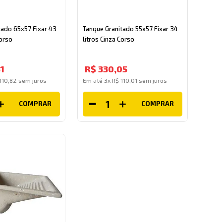
tado 65x57 Fixar 43
Tanque Granitado 55x57 Fixar 34
Corso
litros Cinza Corso
1
R$
330
,
05
110
,
82
sem juros
Em até
3
x
R$
110
,
01
sem juros
COMPRAR
COMPRAR