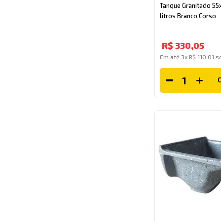
Tanque Granitado 55x
litros Branco Corso
R$
330
,
05
Em até
3
x
R$
110
,
01
se