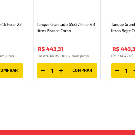
x46 Fixar 22
Tanque Granitado 65x57 Fixar 43
Tanque Grani
litros Branco Corso
litros Bege C
R$
443
,
31
R$
443
,
3
m juros
Em até
4
x
R$
110
,
82
sem juros
Em até
4
x
R$
COMPRAR
COMPRAR