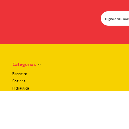
Categorias
Banheiro
Cozinha
Hidraulica
Impermeabilizantes
Lavanderia
Uso publico e Acessibilidade