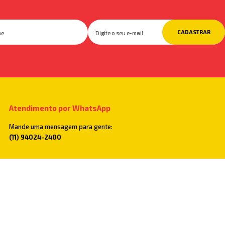
CADASTRAR
Atendimento por WhatsApp
Mande uma mensagem para gente:
(11) 94024-2400
Televendas
Você também pode ligar para:
(11) 2782-5500
Segunda a Sexta, das 7:30h às 18:00h e