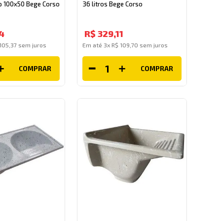
p 100x50 Bege Corso
36 litros Bege Corso
4
R$
329
,
11
105
,
37
sem juros
Em até
3
x
R$
109
,
70
sem juros
COMPRAR
COMPRAR