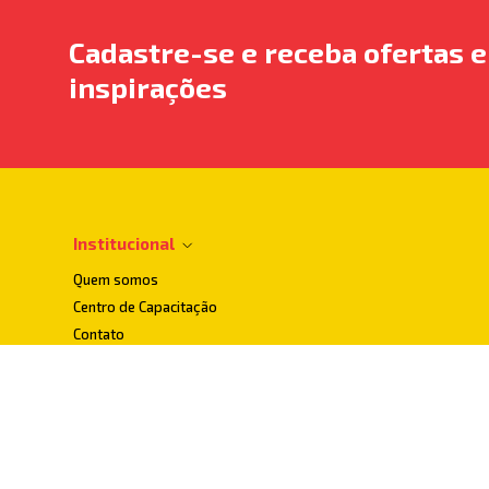
Cadastre-se e receba ofertas e
inspirações
Institucional
Quem somos
Centro de Capacitação
Contato
Dúvidas Frequentes
Localização
Loja Conceito
Loja Matriz
Pesquisa de Satisfação