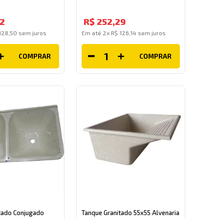
2
R$
252
,
29
128
,
50
sem juros
Em até
2
x
R$
126
,
14
sem juros
COMPRAR
COMPRAR
tado Conjugado
Tanque Granitado 55x55 Alvenaria