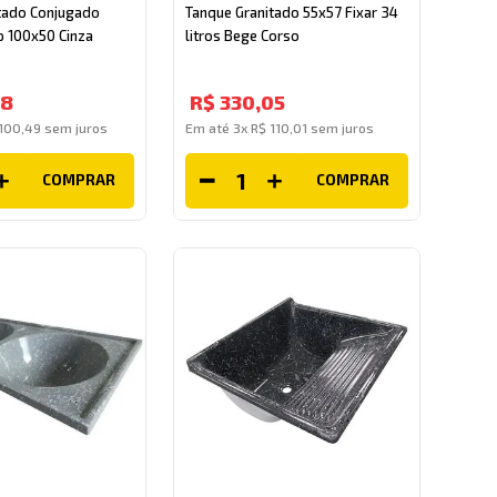
tado Conjugado
Tanque Granitado 55x57 Fixar 34
p 100x50 Cinza
litros Bege Corso
98
R$
330
,
05
100
,
49
sem juros
Em até
3
x
R$
110
,
01
sem juros
COMPRAR
COMPRAR