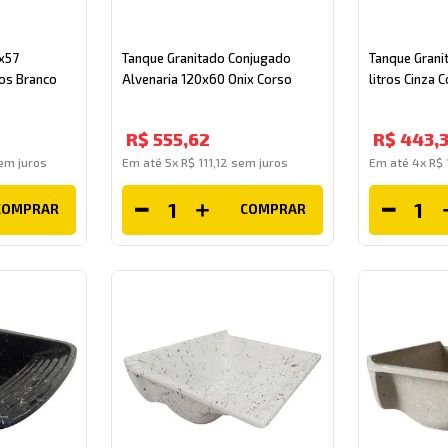
x57
Tanque Granitado Conjugado
Tanque Grani
ros Branco
Alvenaria 120x60 Onix Corso
litros Cinza 
R$
555
,
62
R$
443
,
3
m juros
Em até
5
x
R$
111
,
12
sem juros
Em até
4
x
R$
COMPRAR
COMPRAR