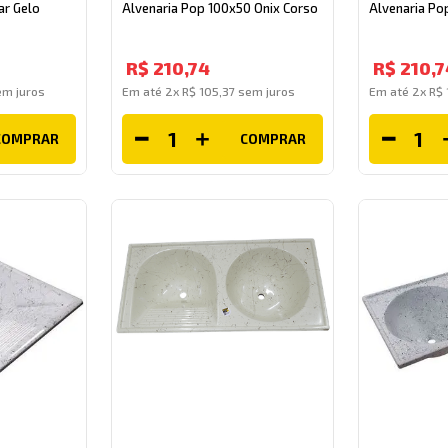
ar Gelo
Alvenaria Pop 100x50 Onix Corso
Alvenaria Po
R$
210
,
74
R$
210
,
7
m juros
Em até
2
x
R$
105
,
37
sem juros
Em até
2
x
R$
COMPRAR
COMPRAR