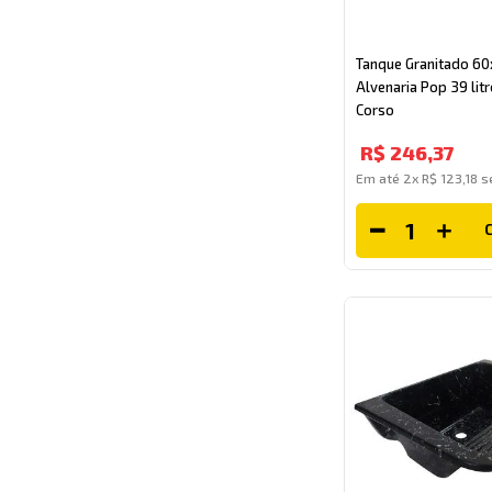
Tanque Granitado 60
Alvenaria Pop 39 lit
Corso
R$
246
,
37
Em até
2
x
R$
123
,
18
se