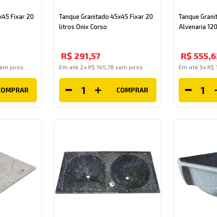
x45 Fixar 20
Tanque Granitado 45x45 Fixar 20
Tanque Grani
litros Onix Corso
Alvenaria 12
R$
291
,
57
R$
555
,
6
em juros
Em até
2
x
R$
145
,
78
sem juros
Em até
5
x
R$
COMPRAR
COMPRAR