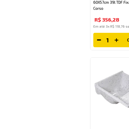
60X57cm 39l TDF Fix
Corso
R$
356
,
28
Em até
3
x
R$
118
,
76
se