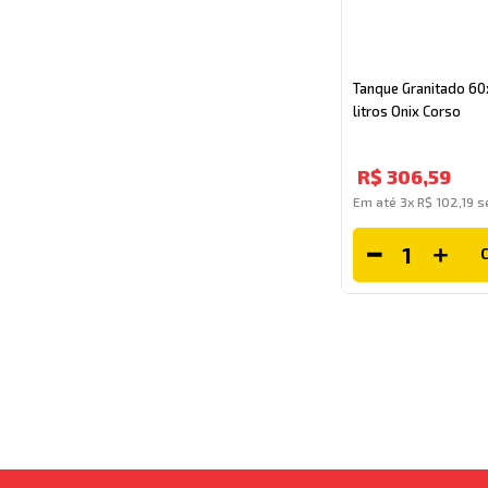
Tanque Granitado 60
litros Onix Corso
R$
306
,
59
Em até
3
x
R$
102
,
19
se