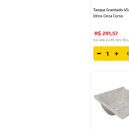
Tanque Granitado 45
litros Cinza Corso
R$
291
,
57
Em até
2
x
R$
145
,
78
s