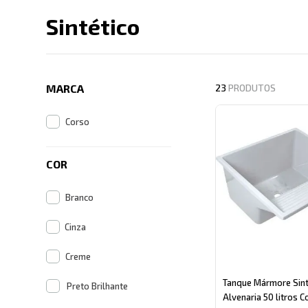
Sintético
Descrição search cate
MARCA
23
PRODUTOS
Corso
COR
Branco
Cinza
Creme
Tanque Mármore Sint
Preto Brilhante
Alvenaria 50 litros C