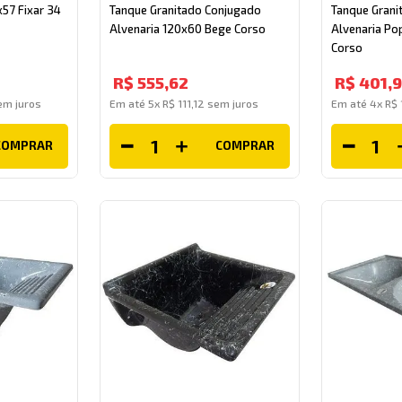
57 Fixar 34
Tanque Granitado Conjugado
Tanque Grani
Alvenaria 120x60 Bege Corso
Alvenaria Po
Corso
R$
555
,
62
R$
401
,
m juros
Em até
5
x
R$
111
,
12
sem juros
Em até
4
x
R$
COMPRAR
COMPRAR