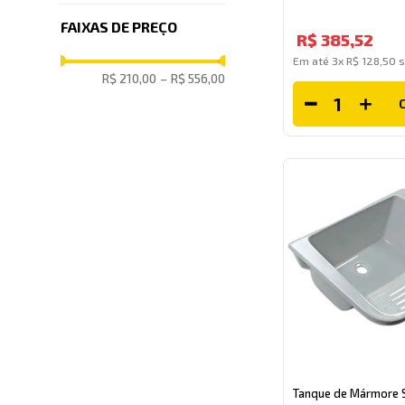
FAIXAS DE PREÇO
R$
385
,
52
Em até
3
x
R$
128
,
50
s
R$ 210,00
–
R$ 556,00
Tanque de Mármore S