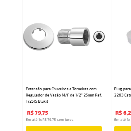
fão de
nco
Extensão para Chuveiros e Torneiras com
Plug para
Regulador de Vazão M/F de 1/2" 25mm Ref.
2263 Est
172515 Blukit
R$
79
,
75
R$
6
,
Em até
1
x
R$
79
,
75
sem juros
Em até
1
x