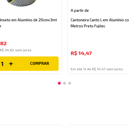
A partir de
-Inseto em Alumínio de 20cmx3mt
Cantoneira Canto L em Alumínio c
e
Metros Preto Fujitec
,
82
R$
34
,
82
sem juros
R$
14,47
COMPRAR
Em até 1x de R$ 14,47 sem juros.