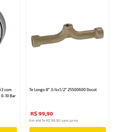
Redutor
63 com
Te Longo 8" 3/4x1/2" 25500600 Docol
 0-10 Bar
R$
2
R$
99
,
90
Em até
Em até
1
x
R$
99
,
90
sem juros