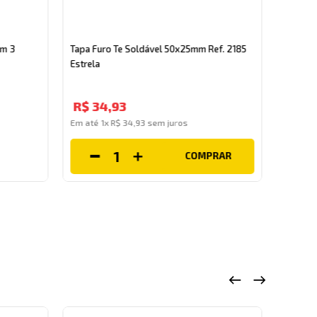
Kit Ada
Lavar R
om 3
Tapa Furo Te Soldável 50x25mm Ref. 2185
Estrela
R$
4
R$
34
,
93
Em até
Em até
1
x
R$
34
,
93
sem juros
COMPRAR