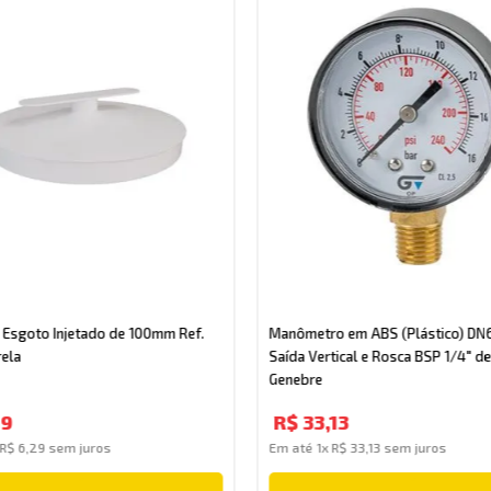
 Esgoto Injetado de 100mm Ref.
Manômetro em ABS (Plástico) DN
rela
Saída Vertical e Rosca BSP 1/4" de
Genebre
29
R$
33
,
13
R$
6
,
29
sem juros
Em até
1
x
R$
33
,
13
sem juros