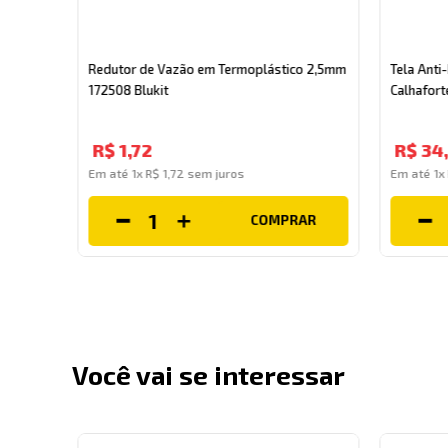
e
ede em Caixa Acoplada 340362 Blukit
Redutor de Vazão em Termoplástico 2,5mm
Tela Anti
172508 Blukit
Calhafort
R$
1
,
72
R$
34
Em até
1
x
R$
1
,
72
sem juros
Em até
1
x
COMPRAR
AR
Você vai se interessar