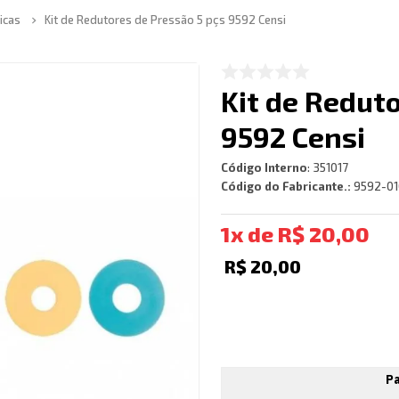
icas
Kit de Redutores de Pressão 5 pçs 9592 Censi
Kit de Redut
9592 Censi
Código Interno
:
351017
Código do Fabricante.:
9592-0
1
R$
20
,
00
R$
20
,
00