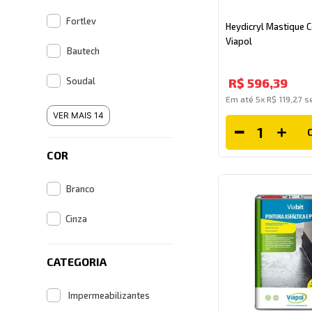
Fortlev
Heydicryl Mastique 
Viapol
Bautech
Soudal
R$
596
,
39
Em até
5
x
R$
119
,
27
se
VER MAIS 14
COR
Branco
Cinza
CATEGORIA
Impermeabilizantes