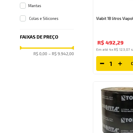
Mantas
Colas e Silicones
Viabit 18 litros Viapo
FAIXAS DE PREÇO
R$
492
,
29
Em até
4
x
R$
123
,
07
s
R$ 0,00
–
R$ 9.942,00