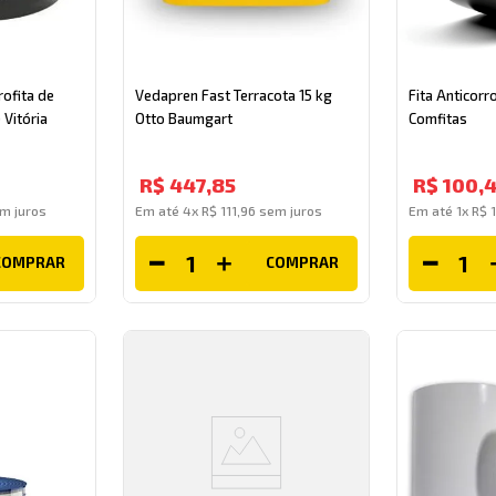
rofita de
Vedapren Fast Terracota 15 kg
Fita Anticor
 Vitória
Otto Baumgart
Comfitas
R$
447
,
85
R$
100
,
4
m juros
Em até
4
x
R$
111
,
96
sem juros
Em até
1
x
R$
COMPRAR
COMPRAR