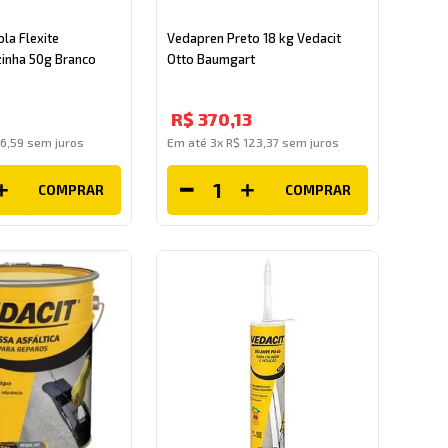
ola Flexite
Vedapren Preto 18 kg Vedacit
inha 50g Branco
Otto Baumgart
R$
370
,
13
16
,
59
sem juros
Em até
3
x
R$
123
,
37
sem juros
COMPRAR
COMPRAR