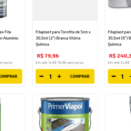
ex Fita
Fitaplast para Torofita de 5cm x
Fitaplast par
r:Alumínio
30,5mt (2") Branca Vitória
30,5mt (6") B
Química
Química
R$
79
,
96
R$
240
,
m juros
Em até
1
x
R$
79
,
96
sem juros
Em até
2
x
R$
COMPRAR
COMPRAR