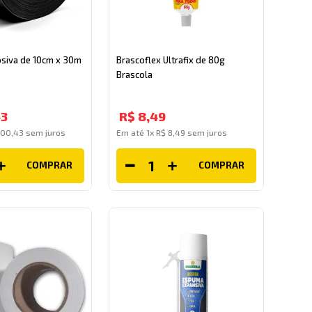
rosiva de 10cm x 30m
Brascoflex Ultrafix de 80g
Brascola
3
R$
8
,
49
100
,
43
sem juros
Em até
1
x
R$
8
,
49
sem juros
COMPRAR
COMPRAR