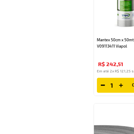
Mantex 50cm x 50mt 
V09113411 Viapol
R$
242
,
51
Em até
2
x
R$
121
,
25
s