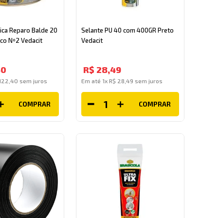
ica Reparo Balde 20
Selante PU 40 com 400GR Preto
ico Nº2 Vedacit
Vedacit
40
R$
28
,
49
122
,
40
sem juros
Em até
1
x
R$
28
,
49
sem juros
COMPRAR
COMPRAR