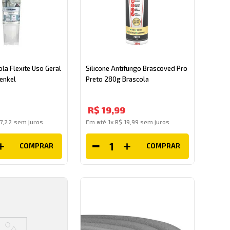
ola Flexite Uso Geral
Silicone Antifungo Brascoved Pro
Henkel
Preto 280g Brascola
R$
19
,
99
7
,
22
sem juros
Em até
1
x
R$
19
,
99
sem juros
COMPRAR
COMPRAR