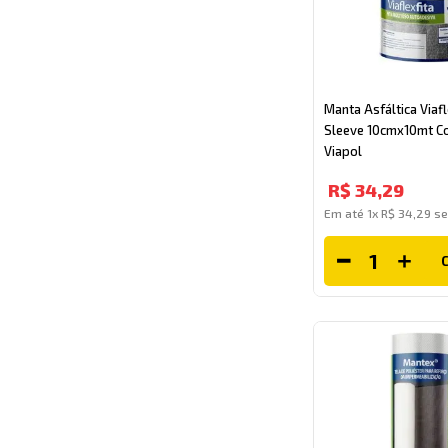
Manta Asfáltica Viafl
Sleeve 10cmx10mt Co
Viapol
R$
34
,
29
Em até
1
x
R$
34
,
29
se