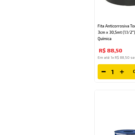
Fita Anticorrosiva To
3cm x 30,5mt (1.1/2")
Química
R$
88
,
50
Em até
1
x
R$
88
,
50
se