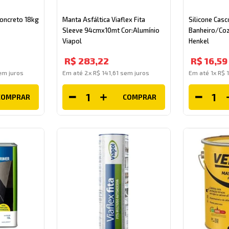
Concreto 18kg
Manta Asfáltica Viaflex Fita
Silicone Casc
Sleeve 94cmx10mt Cor:Alumínio
Banheiro/Coz
Viapol
Henkel
R$
283
,
22
R$
16
,
59
m juros
Em até
2
x
R$
141
,
61
sem juros
Em até
1
x
R$
COMPRAR
COMPRAR