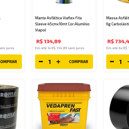
l
Manta Asfáltica Viaflex Fita
Massa Asfált
Sleeve 45cmx10mt Cor:Alumínio
Kg Carbolást
Viapol
R$
134
,
89
R$
734
,
em juros
Em até
1
x
R$
134
,
89
sem juros
Em até
6
x
R$
COMPRAR
COMPRAR