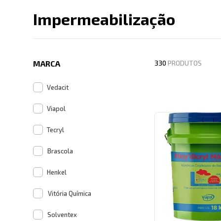
Impermeabilização
Descrição search cate
MARCA
330
PRODUTOS
Vedacit
Viapol
Tecryl
Brascola
Henkel
Vitória Química
Solventex