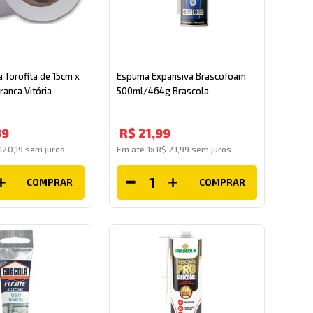
a Torofita de 15cm x
Espuma Expansiva Brascofoam
ranca Vitória
500ml/464g Brascola
39
R$
21
,
99
120
,
19
sem juros
Em até
1
x
R$
21
,
99
sem juros
COMPRAR
COMPRAR