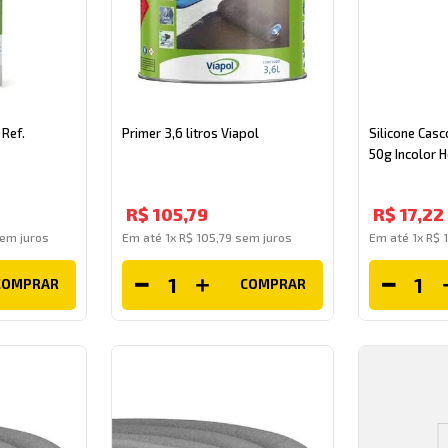
Ref.
Primer 3,6 litros Viapol
Silicone Casc
50g Incolor 
R$
105
,
79
R$
17
,
22
em juros
Em até
1
x
R$
105
,
79
sem juros
Em até
1
x
R$
1
COMPRAR
COMPRAR