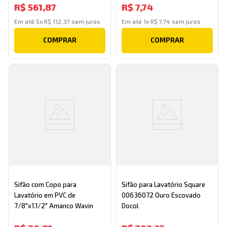
R$
561
,
87
R$
7
,
74
Em até
5
x
R$
112
,
37
sem juros
Em até
1
x
R$
7
,
74
sem juros
COMPRAR
COMPRAR
Sifão com Copo para
Sifão para Lavatório Square
Lavatório em PVC de
00636072 Ouro Escovado
7/8"x1.1/2" Amanco Wavin
Docol