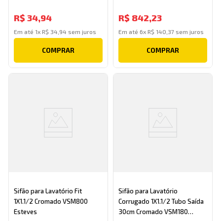
R$
34
,
94
R$
842
,
23
Em até
1
x
R$
34
,
94
sem juros
Em até
6
x
R$
140
,
37
sem juros
COMPRAR
COMPRAR
Sifão para Lavatório Fit
Sifão para Lavatório
1X1.1/2 Cromado VSM800
Corrugado 1X1.1/2 Tubo Saída
Esteves
30cm Cromado VSM180