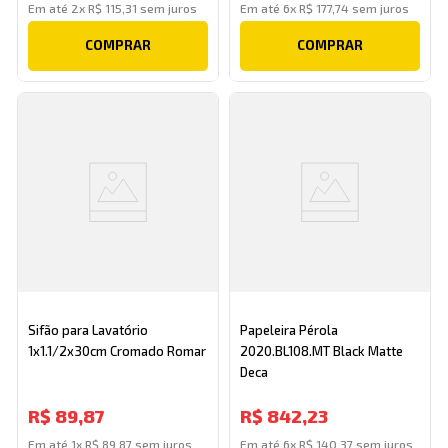
Em até
2
x
R$
115
,
31
sem juros
Em até
6
x
R$
177
,
74
sem juros
COMPRAR
COMPRAR
Sifão para Lavatório
Papeleira Pérola
1x1.1/2x30cm Cromado Romar
2020.BL108.MT Black Matte
Deca
R$
89
,
87
R$
842
,
23
Em até
1
x
R$
89
,
87
sem juros
Em até
6
x
R$
140
,
37
sem juros