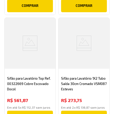
COMPRAR
COMPRAR
Sifão para Lavatório Top Ref.
Sifão para Lavatório 1X2 Tubo
00322669 Cobre Escovado
Saída 30cm Cromado VSM087
Docol
Esteves
R$
561
,
87
R$
273
,
75
Em até
5
x
R$
112
,
37
sem juros
Em até
2
x
R$
136
,
87
sem juros