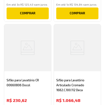
Em até
3
x
R$
125
,
43
sem juros
Em até
1
x
R$
134
,
84
sem juros
COMPRAR
COMPRAR
Sifão para Lavatório CR
Sifão para Lavatório
00660806 Docol
Articulado Cromado
1682.C.100.112 Deca
R$
230
,
62
R$
1
.
066
,
48