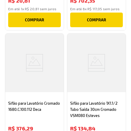
R$
20
,
81
R$
702
,
35
Em até
1
x
R$
20
,
81
sem juros
Em até
6
x
R$
117
,
05
sem juros
COMPRAR
COMPRAR
Sifão para Lavatório Cromado
Sifão para Lavatório 1X1.1/2
1680.C.100.112 Deca
Tubo Saída 30cm Cromado
VSM080 Esteves
R$
376
,
29
R$
134
,
84