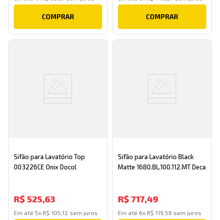
COMPRAR
COMPRAR
Sifão para Lavatório Top
Sifão para Lavatório Black
003226CE Onix Docol
Matte 1680.BL.100.112.MT Deca
R$
525
,
63
R$
717
,
49
Em até
5
x
R$
105
,
12
sem juros
Em até
6
x
R$
119
,
58
sem juros