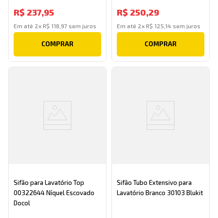
Esteves
R$
237
,
95
R$
250
,
29
Em até
2
x
R$
118
,
97
sem juros
Em até
2
x
R$
125
,
14
sem juros
COMPRAR
COMPRAR
Sifão para Lavatório Top
Sifão Tubo Extensivo para
00322644 Níquel Escovado
Lavatório Branco 30103 Blukit
Docol