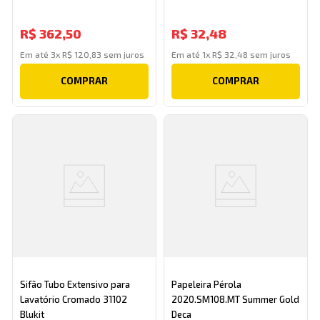
R$
362
,
50
R$
32
,
48
Em até
3
x
R$
120
,
83
sem juros
Em até
1
x
R$
32
,
48
sem juros
COMPRAR
COMPRAR
Sifão Tubo Extensivo para
Papeleira Pérola
Lavatório Cromado 31102
2020.SM108.MT Summer Gold
Blukit
Deca