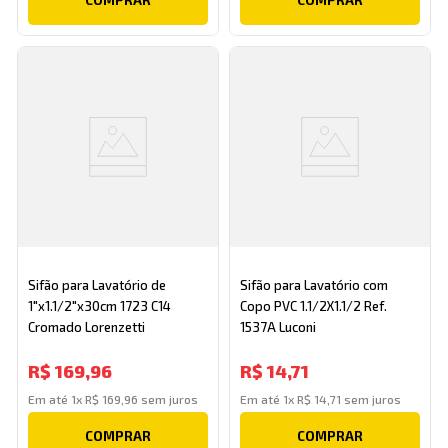
Sifão para Lavatório de
Sifão para Lavatório com
1"x1.1/2"x30cm 1723 C14
Copo PVC 1.1/2X1.1/2 Ref.
Cromado Lorenzetti
1537A Luconi
R$
169
,
96
R$
14
,
71
Em até
1
x
R$
169
,
96
sem juros
Em até
1
x
R$
14
,
71
sem juros
COMPRAR
COMPRAR