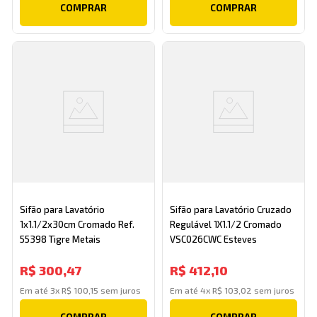
COMPRAR
COMPRAR
Sifão para Lavatório
Sifão para Lavatório Cruzado
1x1.1/2x30cm Cromado Ref.
Regulável 1X1.1/2 Cromado
55398 Tigre Metais
VSC026CWC Esteves
R$
300
,
47
R$
412
,
10
Em até
3
x
R$
100
,
15
sem juros
Em até
4
x
R$
103
,
02
sem juros
COMPRAR
COMPRAR