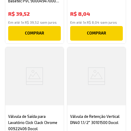
Basetec PVC 90004947000
Docol
R$
39
,
52
R$
8
,
04
Em até
1
x
R$
39
,
52
sem juros
Em até
1
x
R$
8
,
04
sem juros
COMPRAR
COMPRAR
Válvula de Saída para
Válvula de Retenção Vertical
Lavatório Click Clack Chrome
DN40 1.1/2" 30101500 Docol
00922406 Docol