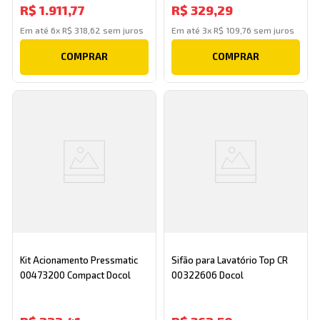
R$
1
.
911
,
77
R$
329
,
29
Em até
6
x
R$
318
,
62
sem juros
Em até
3
x
R$
109
,
76
sem juros
COMPRAR
COMPRAR
Kit Acionamento Pressmatic
Sifão para Lavatório Top CR
00473200 Compact Docol
00322606 Docol