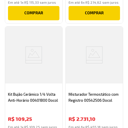
Em até
1
x
R$
115
,
33
sem juros
Em até
6
x
R$
214
,
62
sem juros
COMPRAR
COMPRAR
Kit Bujão Cerâmico 1/4 Volta
Misturador Termostático com
Anti-Horário 00401800 Docol
Registro 00542506 Docol
R$
109
,
25
R$
2
.
731
,
10
Em até
1
x
R$
109
,
25
sem juros
Em até
6
x
R$
455
,
18
sem juros