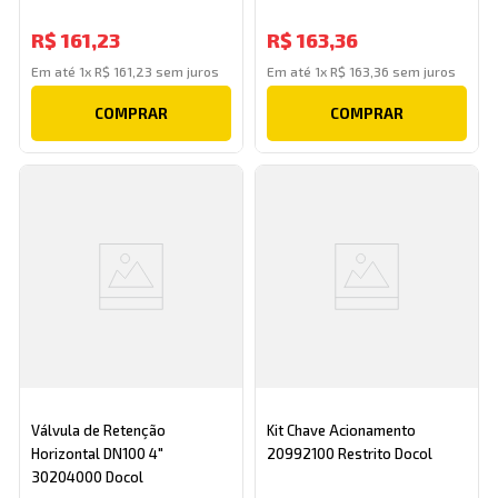
R$
161
,
23
R$
163
,
36
Em até
1
x
R$
161
,
23
sem juros
Em até
1
x
R$
163
,
36
sem juros
COMPRAR
COMPRAR
Válvula de Retenção
Kit Chave Acionamento
Horizontal DN100 4"
20992100 Restrito Docol
30204000 Docol