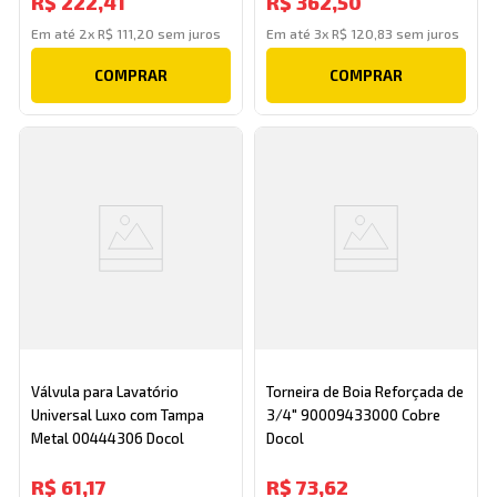
R$
222
,
41
R$
362
,
50
Em até
2
x
R$
111
,
20
sem juros
Em até
3
x
R$
120
,
83
sem juros
COMPRAR
COMPRAR
Válvula para Lavatório
Torneira de Boia Reforçada de
Universal Luxo com Tampa
3/4" 90009433000 Cobre
Metal 00444306 Docol
Docol
R$
61
,
17
R$
73
,
62