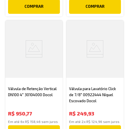
COMPRAR
COMPRAR
Válvula de Retenção Vertical
Válvula para Lavatório Click
DN100 4" 30104000 Docol
de 7/8" 00922444 Níquel
Escovado Docol
R$
950
,
77
R$
249
,
93
Em até
6
x
R$
158
,
46
sem juros
Em até
2
x
R$
124
,
96
sem juros