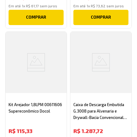
Em até
1
x
R$
61
,
17
sem juros
Em até
1
x
R$
73
,
62
sem juros
COMPRAR
COMPRAR
Kit Arejador 1,8LPM 00611606
Caixa de Descarga Embutida
Supereconômico Docol
G.3008 para Alvenaria e
Drywall-Bacia Convencional
00949000 Docol
R$
115
,
33
R$
1
.
287
,
72