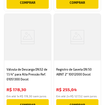
COMPRAR
COMPRAR
Válvula de Descarga DN32 de
Registro de Gaveta DN 50
1.1/4" para Alta Pressão Ref.
ABNT 2" 10012000 Docol
01051300 Docol
R$
178
,
30
R$
255
,
04
Em até
1
x
R$
178
,
30
sem juros
Em até
2
x
R$
127
,
52
sem juros
COMPRAR
COMPRAR