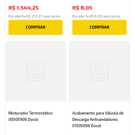
R$
1
.
544
,
25
R$
8
,
05
Em até
6
x
R$
257
,
37
sem juros
Em até
1
x
R$
8
,
05
sem juros
COMPRAR
COMPRAR
Misturador Termostático
Acabamento para Válvula de
00505906 Docol
Descarga Antivandalismo
01505006 Docol