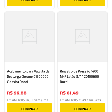
Acabamento para Válvula de
Registro de Pressão 1400
Descarga Chrome 01500006
M/F Latão 3/4" 20100600
Clássica Docol
Docol
R$
96
,
88
R$
61
,
49
Em até
1
x
R$
96
,
88
sem juros
Em até
1
x
R$
61
,
49
sem juros
COMPRAR
COMPRAR