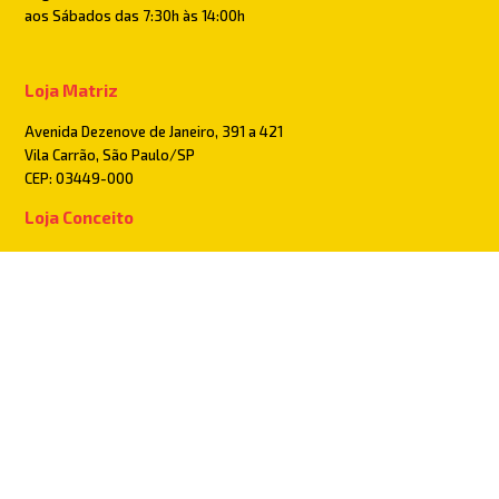
aos Sábados das 7:30h às 14:00h
Loja Matriz
Avenida Dezenove de Janeiro, 391 a 421
Vila Carrão, São Paulo/SP
CEP: 03449-000
Loja Conceito
Rua Cantagalo, 1886
Tatuapé, São Paulo/SP
CEP: 03319-001
Pague com