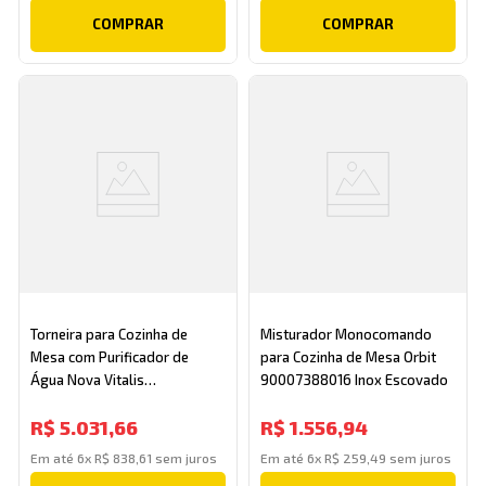
COMPRAR
COMPRAR
Torneira para Cozinha de
Misturador Monocomando
Mesa com Purificador de
para Cozinha de Mesa Orbit
Água Nova Vitalis
90007388016 Inox Escovado
90015793070 Grafite
R$
5
.
031
,
66
R$
1
.
556
,
94
Escovado Docol
Em até
6
x
R$
838
,
61
sem juros
Em até
6
x
R$
259
,
49
sem juros