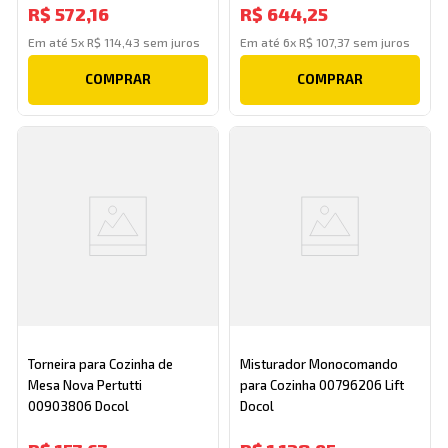
R$
572
,
16
R$
644
,
25
Em até
5
x
R$
114
,
43
sem juros
Em até
6
x
R$
107
,
37
sem juros
COMPRAR
COMPRAR
Torneira para Cozinha de
Misturador Monocomando
Mesa Nova Pertutti
para Cozinha 00796206 Lift
00903806 Docol
Docol