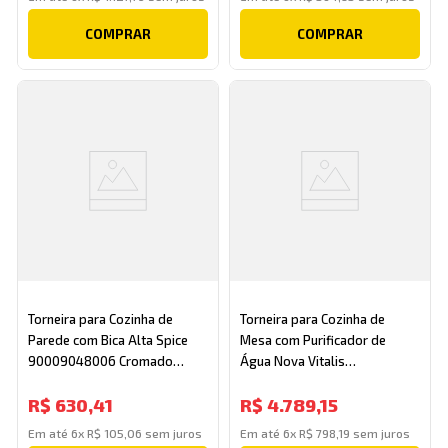
COMPRAR
COMPRAR
Torneira para Cozinha de
Torneira para Cozinha de
Parede com Bica Alta Spice
Mesa com Purificador de
90009048006 Cromado
Água Nova Vitalis
Docol
90015793069 Cobre
R$
630
,
41
R$
4
.
789
,
15
Escovado Docol
Em até
6
x
R$
105
,
06
sem juros
Em até
6
x
R$
798
,
19
sem juros