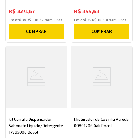
R$
324
,
67
R$
355
,
63
Em até
3
x
R$
108
,
22
sem juros
Em até
3
x
R$
118
,
54
sem juros
COMPRAR
COMPRAR
Kit Garrafa Dispensador
Misturador de Cozinha Parede
Sabonete Líquido/Detergente
00801206 Gali Docol
17995000 Docol