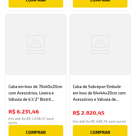
Cuba em Inox de 70x40x20cm
Cuba de Sobrepor/Embutir
com Acessórios, Lixeira e
em Inox de 64x44x20cm com
Válvula de 4.1/2'' Bistrô
Acessórios e Válvula de
90021166105 Grafite Docol
4.1/2'' DocolMassima
R$
6
.
231
,
46
R$
2
.
920
,
45
90015693070 Grafite
Escovado Docol
Em até
6
x
R$
1
.
038
,
57
sem
Em até
6
x
R$
486
,
74
sem juros
juros
COMPRAR
COMPRAR