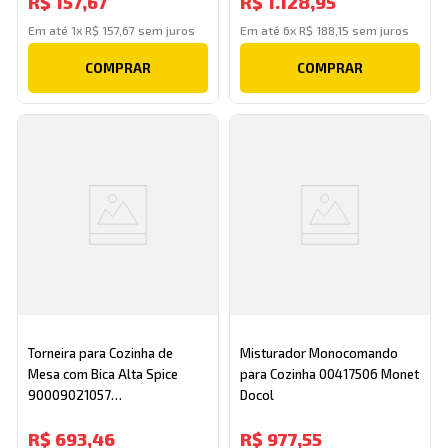
R$
157
,
67
R$
1
.
128
,
95
Em até
1
x
R$
157
,
67
sem juros
Em até
6
x
R$
188
,
15
sem juros
COMPRAR
COMPRAR
Torneira para Cozinha de
Misturador Monocomando
Mesa com Bica Alta Spice
para Cozinha 00417506 Monet
90009021057
Docol
Cromado/Preto Docol
R$
693
,
46
R$
977
,
55