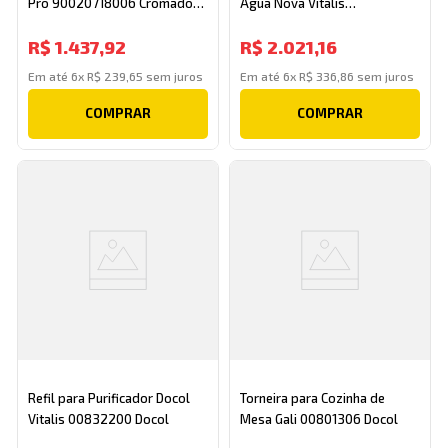
Pro 90020718006 Cromado
Água Nova Vitalis
Docol
90015793156 Onix Docol
R$
1
.
437
,
92
R$
2
.
021
,
16
Em até
6
x
R$
239
,
65
sem juros
Em até
6
x
R$
336
,
86
sem juros
COMPRAR
COMPRAR
Refil para Purificador Docol
Torneira para Cozinha de
Vitalis 00832200 Docol
Mesa Gali 00801306 Docol