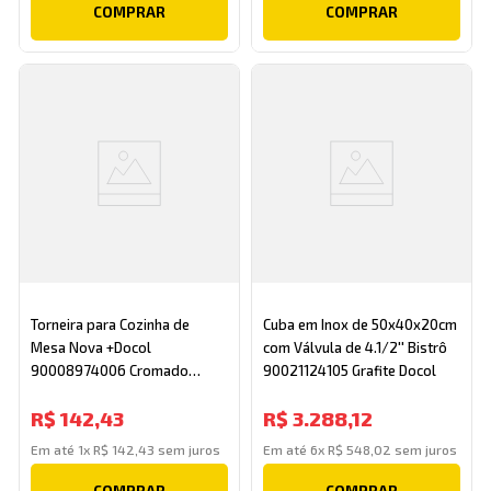
COMPRAR
COMPRAR
Torneira para Cozinha de
Cuba em Inox de 50x40x20cm
Mesa Nova +Docol
com Válvula de 4.1/2'' Bistrô
90008974006 Cromado
90021124105 Grafite Docol
Docol
R$
142
,
43
R$
3
.
288
,
12
Em até
1
x
R$
142
,
43
sem juros
Em até
6
x
R$
548
,
02
sem juros
COMPRAR
COMPRAR