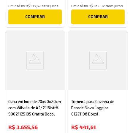
Em até
6
x
R$
115
,
57
sem juros
Em até
6
x
R$
162
,
92
sem juros
COMPRAR
COMPRAR
Cuba em Inox de 70x40x20cm
Torneira para Cozinha de
com Válvula de 4.1/2'' Bistrô
Parede Nova Loggica
90021125105 Grafite Docol
01271106 Docol
R$
3
.
655
,
56
R$
441
,
61