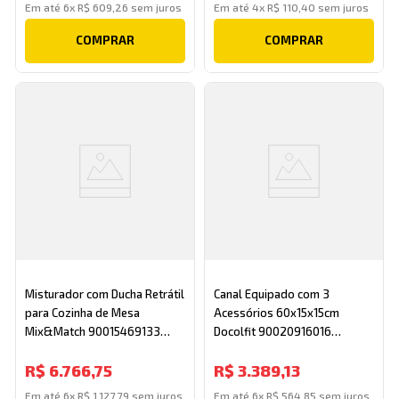
Em até
6
x
R$
609
,
26
sem juros
Em até
4
x
R$
110
,
40
sem juros
COMPRAR
COMPRAR
Misturador com Ducha Retrátil
Canal Equipado com 3
para Cozinha de Mesa
Acessórios 60x15x15cm
Mix&Match 90015469133
Docolfit 90020916016
Inox Escovado Docol
Cromado Docol
R$
6
.
766
,
75
R$
3
.
389
,
13
Em até
6
x
R$
1
.
127
,
79
sem juros
Em até
6
x
R$
564
,
85
sem juros