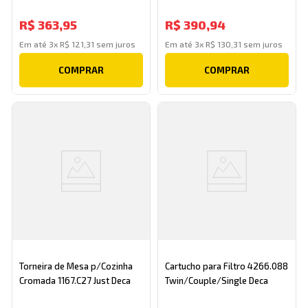
Deca
R$
363
,
95
R$
390
,
94
Em até
3
x
R$
121
,
31
sem juros
Em até
3
x
R$
130
,
31
sem juros
COMPRAR
COMPRAR
Torneira de Mesa p/Cozinha
Cartucho para Filtro 4266.088
Cromada 1167.C27 Just Deca
Twin/Couple/Single Deca