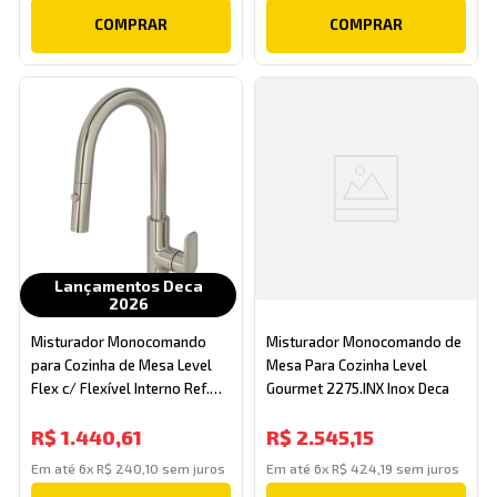
COMPRAR
COMPRAR
Lançamentos Deca
2026
Misturador Monocomando
Misturador Monocomando de
para Cozinha de Mesa Level
Mesa Para Cozinha Level
Flex c/ Flexível Interno Ref.
Gourmet 2275.INX Inox Deca
2256.INX26.F.INT Inox Deca
R$
1
.
440
,
61
R$
2
.
545
,
15
Em até
6
x
R$
240
,
10
sem juros
Em até
6
x
R$
424
,
19
sem juros