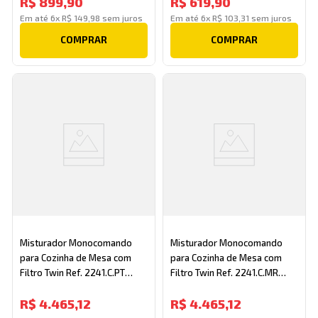
R$
899
,
90
R$
619
,
90
Em até
6
x
R$
149
,
98
sem juros
Em até
6
x
R$
103
,
31
sem juros
COMPRAR
COMPRAR
Misturador Monocomando
Misturador Monocomando
para Cozinha de Mesa com
para Cozinha de Mesa com
Filtro Twin Ref. 2241.C.PT
Filtro Twin Ref. 2241.C.MR
Cromado/Preto Deca
Cromado/Marrom Deca
R$
4
.
465
,
12
R$
4
.
465
,
12