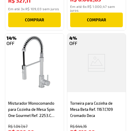
R$
327
,
11
Em até
6
x
R$
1
.
000
,
47
sem
Em até
3
x
R$
109
,
03
sem juros
juros
COMPRAR
COMPRAR
14%
4%
Misturador Monocomando
Torneira para Cozinha de
para Cozinha de Mesa Spin
Mesa Beta Ref. 1167.C109
One Gourmet Ref. 2253.C
Cromado Deca
Cromado Deca
R$
1
.
047
,
47
R$
644
,
16