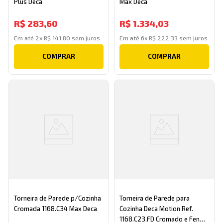
Plus Deca
Max Deca
R$
283
,
60
R$
1
.
334
,
03
Em até
2
x
R$
141
,
80
sem juros
Em até
6
x
R$
222
,
33
sem juros
COMPRAR
COMPRAR
Torneira de Parede p/Cozinha
Torneira de Parede para
Cromada 1168.C34 Max Deca
Cozinha Deca Motion Ref.
1168.C23.FD Cromado e Fendi