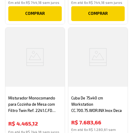
Em até
6
x
R$
744
,
18
sem juros
Em até
6
x
R$
744
,
18
sem juros
COMPRAR
COMPRAR
Misturador Monocomando
Cuba De 75x40 cm
para Cozinha de Mesa com
Workstation
Filtro Twin Ref. 2241.C.FD
CC.700.75.WOR.INX Inox Deca
Cromado/Fendi Deca
R$
7
.
683
,
66
R$
4
.
465
,
12
Em até
6
x
R$
1
.
280
,
61
sem
Em até
6
x
R$
744
,
18
sem juros