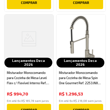
COMPRAR
COMPRAR
Lançamentos Deca
Lançamentos Deca
2026
2026
Misturador Monocomando
Misturador Monocomando
para Cozinha de Mesa Level
para Cozinha de Mesa Spin
Flex c/ Flexível Interno Ref.
One Gourmet Ref. 2253.INX
2256.C26.F.INT Cromado Deca
Inox Deca
R$
994
,
70
R$
1
.
296
,
53
Em até
6
x
R$
165
,
78
sem juros
Em até
6
x
R$
216
,
08
sem juros
COMPRAR
COMPRAR