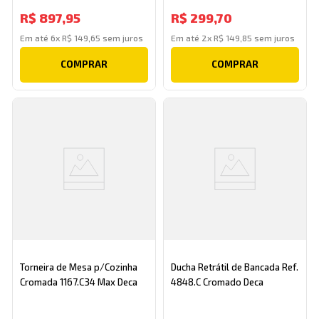
R$
897
,
95
R$
299
,
70
Em até
6
x
R$
149
,
65
sem juros
Em até
2
x
R$
149
,
85
sem juros
COMPRAR
COMPRAR
Torneira de Mesa p/Cozinha
Ducha Retrátil de Bancada Ref.
Cromada 1167.C34 Max Deca
4848.C Cromado Deca