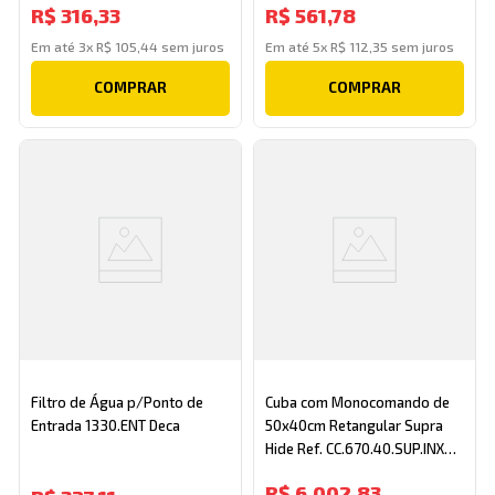
R$
316
,
33
R$
561
,
78
Em até
3
x
R$
105
,
44
sem juros
Em até
5
x
R$
112
,
35
sem juros
COMPRAR
COMPRAR
Filtro de Água p/Ponto de
Cuba com Monocomando de
Entrada 1330.ENT Deca
50x40cm Retangular Supra
Hide Ref. CC.670.40.SUP.INX
Inox Deca
R$
6
.
002
,
83