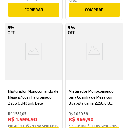
juros
COMPRAR
COMPRAR
5%
5%
Misturador Monocomando de
Misturador Monocomando
Mesa p/Cozinha Cromado
para Cozinha de Mesa com
2256.C.LNK Link Deca
Bica Alta Gama 2256.C13
Cromado Deca
R$
1
.
581
,
05
R$
1
.
020
,
56
R$
1
.
499
,
90
R$
969
,
90
Em até
6
x
R$
249
,
98
sem juros
Em até
6
x
R$
161
,
65
sem juros