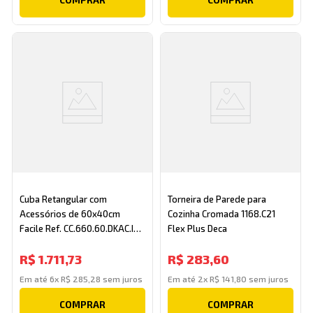
Cuba Retangular com
Torneira de Parede para
Acessórios de 60x40cm
Cozinha Cromada 1168.C21
Facile Ref. CC.660.60.DKAC.INX
Flex Plus Deca
Inox Deca
R$
1
.
711
,
73
R$
283
,
60
Em até
6
x
R$
285
,
28
sem juros
Em até
2
x
R$
141
,
80
sem juros
COMPRAR
COMPRAR