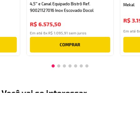
la de
Cuba Dupla de 60x40cm com Válvula de
Cuba Dup
4,5'' e Canal Equipado Bistrô Ref.
Luxo CD-
90021127016 Inox Escovado Docol
Mekal
R$
6
.
575
,
50
R$
3
.
1
Em até
6
x
R$
1
.
095
,
91
sem juros
Em até
6
COMPRAR