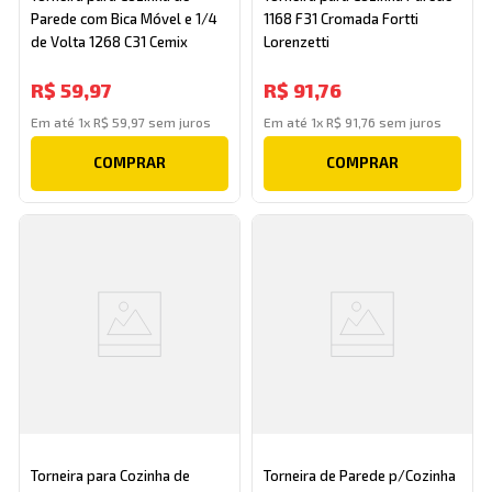
Parede com Bica Móvel e 1/4
1168 F31 Cromada Fortti
de Volta 1268 C31 Cemix
Lorenzetti
R$
59
,
97
R$
91
,
76
Em até
1
x
R$
59
,
97
sem juros
Em até
1
x
R$
91
,
76
sem juros
COMPRAR
COMPRAR
Torneira para Cozinha de
Torneira de Parede p/Cozinha