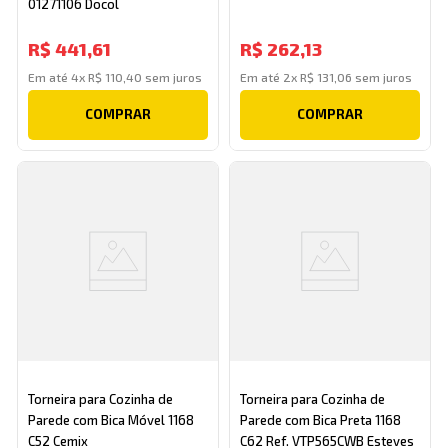
01271106 Docol
R$
441
,
61
R$
262
,
13
Em até
4
x
R$
110
,
40
sem juros
Em até
2
x
R$
131
,
06
sem juros
COMPRAR
COMPRAR
Torneira para Cozinha de
Torneira para Cozinha de
Parede com Bica Móvel 1168
Parede com Bica Preta 1168
C52 Cemix
C62 Ref. VTP565CWB Esteves