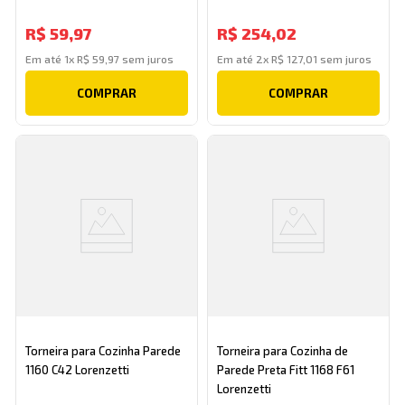
R$
59
,
97
R$
254
,
02
Em até
1
x
R$
59
,
97
sem juros
Em até
2
x
R$
127
,
01
sem juros
COMPRAR
COMPRAR
Torneira para Cozinha Parede
Torneira para Cozinha de
1160 C42 Lorenzetti
Parede Preta Fitt 1168 F61
Lorenzetti