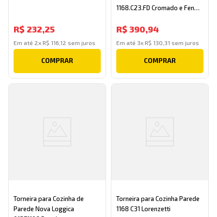
1168.C23.FD Cromado e Fendi
Deca
R$
232
,
25
R$
390
,
94
Em até
2
x
R$
116
,
12
sem juros
Em até
3
x
R$
130
,
31
sem juros
COMPRAR
COMPRAR
Torneira para Cozinha de
Torneira para Cozinha Parede
Parede Nova Loggica
1168 C31 Lorenzetti