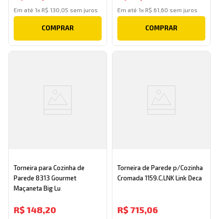
Em até
1
x
R$
130
,
05
sem juros
Em até
1
x
R$
61
,
60
sem juros
COMPRAR
COMPRAR
Torneira para Cozinha de
Torneira de Parede p/Cozinha
Parede 8313 Gourmet
Cromada 1159.C.LNK Link Deca
Maçaneta Big Lu
R$
148
,
20
R$
715
,
06