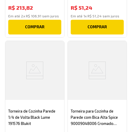
R$
213
,
82
R$
51
,
24
Em até
2
x
R$
106
,
91
sem juros
Em até
1
x
R$
51
,
24
sem juros
COMPRAR
COMPRAR
Torneira de Cozinha Parede
Torneira para Cozinha de
1/4 de Volta Black Lume
Parede com Bica Alta Spice
191576 Blukit
90009048006 Cromado
Docol