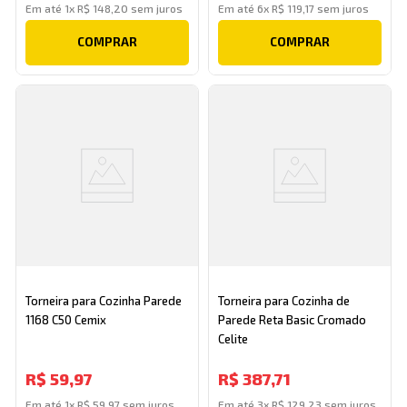
Em até
1
x
R$
148
,
20
sem juros
Em até
6
x
R$
119
,
17
sem juros
COMPRAR
COMPRAR
Torneira para Cozinha Parede
Torneira para Cozinha de
1168 C50 Cemix
Parede Reta Basic Cromado
Celite
R$
59
,
97
R$
387
,
71
Em até
1
x
R$
59
,
97
sem juros
Em até
3
x
R$
129
,
23
sem juros