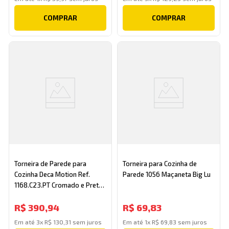
COMPRAR
COMPRAR
Torneira de Parede para
Torneira para Cozinha de
Cozinha Deca Motion Ref.
Parede 1056 Maçaneta Big Lu
1168.C23.PT Cromado e Preto
Deca
R$
390
,
94
R$
69
,
83
Em até
3
x
R$
130
,
31
sem juros
Em até
1
x
R$
69
,
83
sem juros