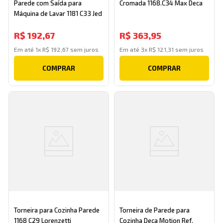
Parede com Saída para
Cromada 1168.C34 Max Deca
Máquina de Lavar 1181 C33 Jed
R$
192
,
67
R$
363
,
95
Em até
1
x
R$
192
,
67
sem juros
Em até
3
x
R$
121
,
31
sem juros
COMPRAR
COMPRAR
Torneira para Cozinha Parede
Torneira de Parede para
1168 C29 Lorenzetti
Cozinha Deca Motion Ref.