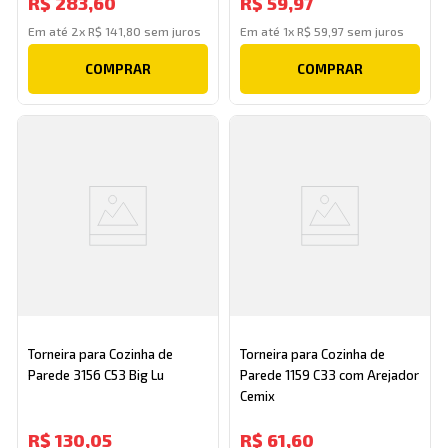
R$
283
,
60
R$
59
,
97
Em até
2
x
R$
141
,
80
sem juros
Em até
1
x
R$
59
,
97
sem juros
COMPRAR
COMPRAR
Torneira para Cozinha de
Torneira para Cozinha de
Parede 3156 C53 Big Lu
Parede 1159 C33 com Arejador
Cemix
R$
130
,
05
R$
61
,
60