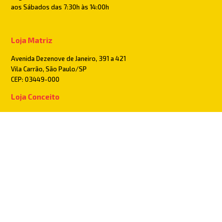
aos Sábados das 7:30h às 14:00h
Loja Matriz
Avenida Dezenove de Janeiro, 391 a 421
Vila Carrão, São Paulo/SP
CEP: 03449-000
Loja Conceito
Rua Cantagalo, 1886
Tatuapé, São Paulo/SP
CEP: 03319-001
Pague com