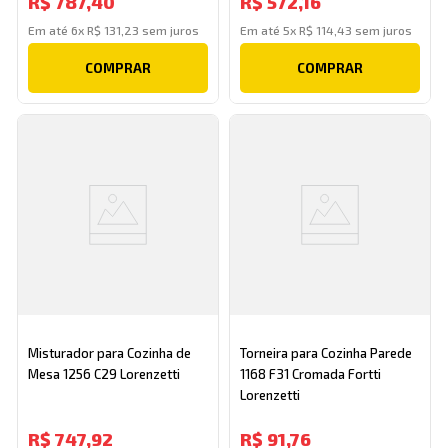
R$
787
,
40
R$
572
,
16
Em até
6
x
R$
131
,
23
sem juros
Em até
5
x
R$
114
,
43
sem juros
COMPRAR
COMPRAR
Misturador para Cozinha de
Torneira para Cozinha Parede
Mesa 1256 C29 Lorenzetti
1168 F31 Cromada Fortti
Lorenzetti
R$
747
,
92
R$
91
,
76