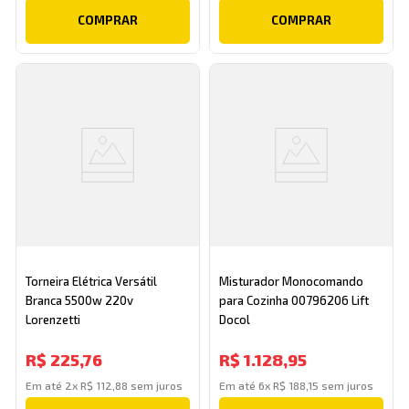
COMPRAR
COMPRAR
Torneira Elétrica Versátil
Misturador Monocomando
Branca 5500w 220v
para Cozinha 00796206 Lift
Lorenzetti
Docol
R$
225
,
76
R$
1
.
128
,
95
Em até
2
x
R$
112
,
88
sem juros
Em até
6
x
R$
188
,
15
sem juros