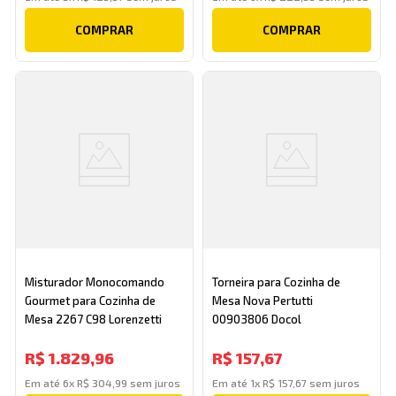
COMPRAR
COMPRAR
Misturador Monocomando
Torneira para Cozinha de
Gourmet para Cozinha de
Mesa Nova Pertutti
Mesa 2267 C98 Lorenzetti
00903806 Docol
R$
1
.
829
,
96
R$
157
,
67
Em até
6
x
R$
304
,
99
sem juros
Em até
1
x
R$
157
,
67
sem juros