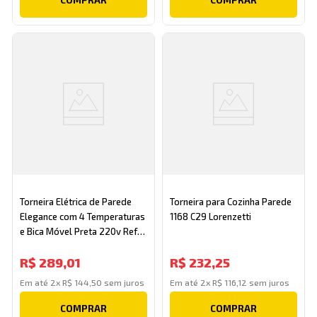
Torneira Elétrica de Parede
Torneira para Cozinha Parede
Elegance com 4 Temperaturas
1168 C29 Lorenzetti
e Bica Móvel Preta 220v Ref.
3995 Fame
R$
289
,
01
R$
232
,
25
Em até
2
x
R$
144
,
50
sem juros
Em até
2
x
R$
116
,
12
sem juros
COMPRAR
COMPRAR