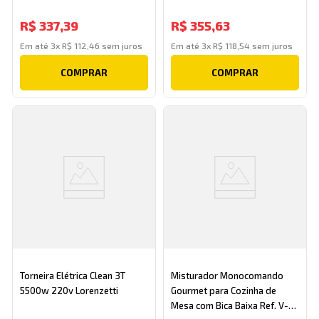
R$
337
,
39
R$
355
,
63
Em até
3
x
R$
112
,
46
sem juros
Em até
3
x
R$
118
,
54
sem juros
COMPRAR
COMPRAR
Torneira Elétrica Clean 3T
Misturador Monocomando
5500w 220v Lorenzetti
Gourmet para Cozinha de
Mesa com Bica Baixa Ref. V-