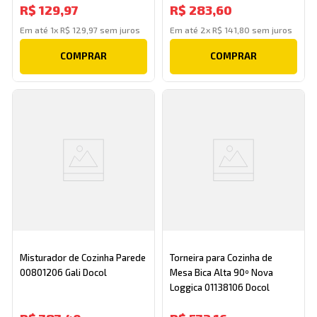
R$
129
,
97
R$
283
,
60
Em até
1
x
R$
129
,
97
sem juros
Em até
2
x
R$
141
,
80
sem juros
COMPRAR
COMPRAR
Misturador de Cozinha Parede
Torneira para Cozinha de
00801206 Gali Docol
Mesa Bica Alta 90º Nova
Loggica 01138106 Docol