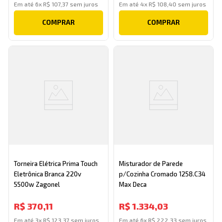
Em até
6
x
R$
107
,
37
sem juros
Em até
4
x
R$
108
,
40
sem juros
COMPRAR
COMPRAR
Torneira Elétrica Prima Touch
Misturador de Parede
Eletrônica Branca 220v
p/Cozinha Cromado 1258.C34
5500w Zagonel
Max Deca
R$
370
,
11
R$
1
.
334
,
03
Em até
3
x
R$
123
,
37
sem juros
Em até
6
x
R$
222
,
33
sem juros