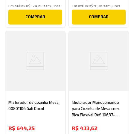
Em até
6
x
R$
124
,
65
sem juros
Em até
1
x
R$
91
,
76
sem juros
COMPRAR
COMPRAR
Misturador de Cozinha Mesa
Misturador Monocomando
00801106 Gali Docol
para Cozinha de Mesa com
Bica Flexível Ref. 10637-
279A-H Black Jiwi
R$
644
,
25
R$
433
,
62