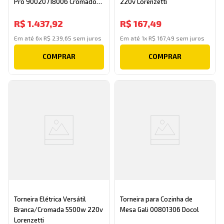
Pro 90020718006 Cromado
220v Lorenzetti
Docol
R$
1
.
437
,
92
R$
167
,
49
Em até
6
x
R$
239
,
65
sem juros
Em até
1
x
R$
167
,
49
sem juros
COMPRAR
COMPRAR
Torneira Elétrica Versátil
Torneira para Cozinha de
Branca/Cromada 5500w 220v
Mesa Gali 00801306 Docol
Lorenzetti