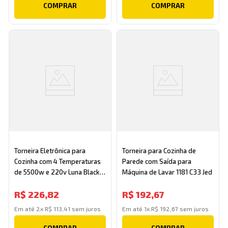
COMPRAR
COMPRAR
Torneira Eletrônica para
Torneira para Cozinha de
Cozinha com 4 Temperaturas
Parede com Saída para
de 5500w e 220v Luna Black
Máquina de Lavar 1181 C33 Jed
Zagonel
R$
226
,
82
R$
192
,
67
Em até
2
x
R$
113
,
41
sem juros
Em até
1
x
R$
192
,
67
sem juros
COMPRAR
COMPRAR