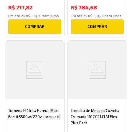
84049-1-67A Cromado Jiwi
R$
217
,
82
R$
784
,
68
Em até
2
x
R$
108
,
91
sem juros
Em até
6
x
R$
130
,
78
sem juros
COMPRAR
COMPRAR
Torneira Elétrica Parede Maxi
Torneira de Mesa p/Cozinha
Fortti 5500w/220v Lorenzetti
Cromada 1167.C21.CLM Flex
Plus Deca