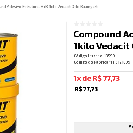
nd Adesivo Estrutural A+B 1kilo Vedacit Otto Baumgart
Compound Ade
1kilo Vedaci
Código Interno
:
13599
Código do Fabricante.:
121809
1
R$
77
,
73
R$
77
,
73