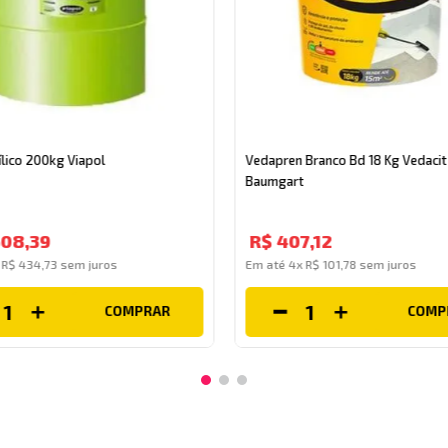
rílico 200kg Viapol
Vedapren Branco Bd 18 Kg Vedacit
Baumgart
608
,
39
R$
407
,
12
x
R$
434
,
73
sem juros
Em até
4
x
R$
101
,
78
sem juros
COMPRAR
COMP