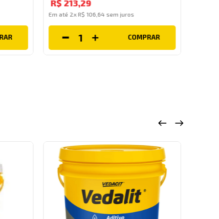
R$
213
,
29
Em até
Em até
2
x
R$
106
,
64
sem juros
RAR
COMPRAR