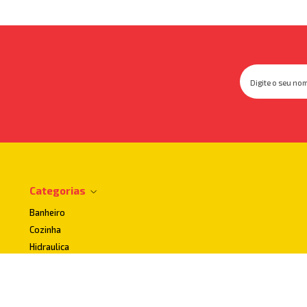
Categorias
Banheiro
Cozinha
Hidraulica
Impermeabilizantes
Lavanderia
Uso publico e Acessibilidade