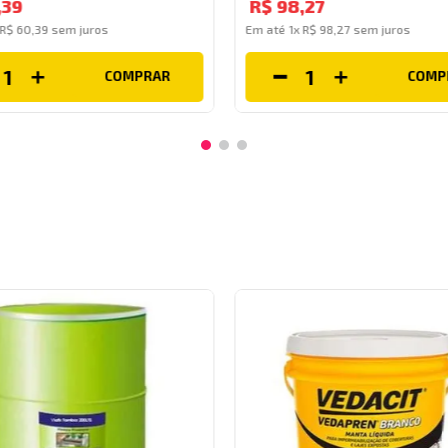
,
39
R$
98
,
27
R$
60
,
39
sem juros
Em até
1
x
R$
98
,
27
sem juros
COMPRAR
COMP