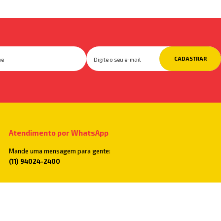
CADASTRAR
Atendimento por WhatsApp
Mande uma mensagem para gente:
(11) 94024-2400
Televendas
Você também pode ligar para: