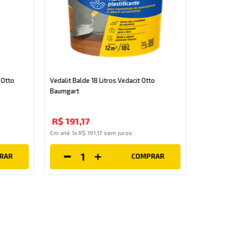
Vedalag
V02109
 Otto
Vedalit Balde 18 Litros Vedacit Otto
Baumgart
R$
1
R$
191
,
17
Em até
Em até
1
x
R$
191
,
17
sem juros
RAR
COMPRAR