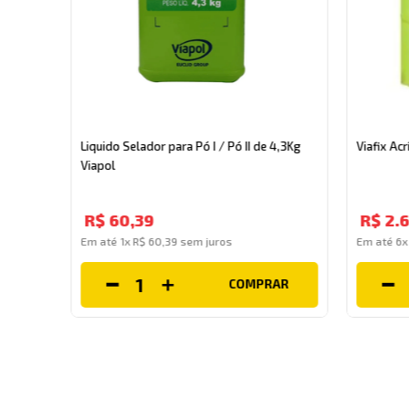
Liquido Selador para Pó I / Pó II de 4,3Kg
Viafix Ac
Viapol
R$
60
,
39
R$
2
.
Em até
1
x
R$
60
,
39
sem juros
Em até
6
COMPRAR
AR