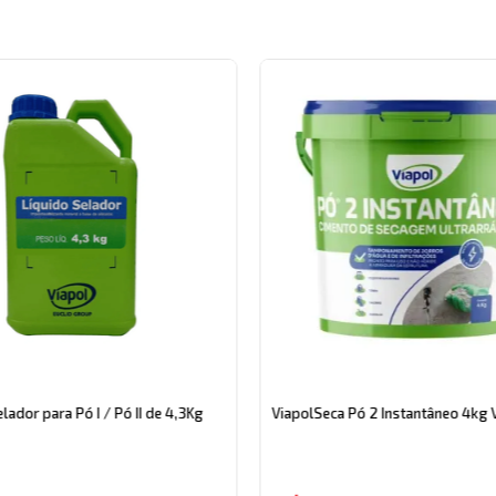
lador para Pó I / Pó II de 4,3Kg
ViapolSeca Pó 2 Instantâneo 4kg 