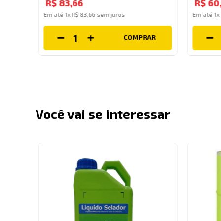
R$
83
,
66
R$
60
Em até
1
x
R$
83
,
66
sem juros
Em até
1
x
COMPRAR
AR
Você vai se interessar