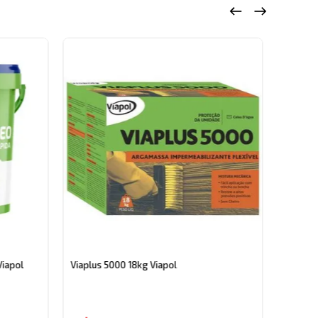
Vedatop
Viapol
Viaplus 5000 18kg Viapol
R$
2