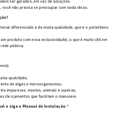
odem ser gerados, em vez de soluções.
p, você não precisa se preocupar com nada disso.
ção!
ial diferenciado e de muita qualidade, que é o polietileno
 um produto com essa exclusividade), o que é muito útil em
rede pública.
00mm);
 alta qualidade;
mento de algas e microorganismos;
ra impurezas, insetos, animais e sujeiras;
as de içamentos que facilitam o manuseio.
al e siga o Manual de Instalação.*