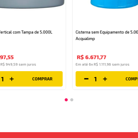
Vertical com Tampa de 5.000L
Cisterna sem Equipamento de 5.0
Acqualimp
97
,
55
R$
6
.
671
,
77
x
R$
949
,
59
sem juros
Em até
6
x
R$
1
.
111
,
96
sem juros
COMPRAR
COMP