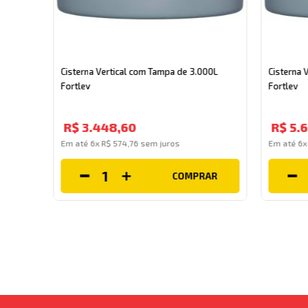
0L
Cisterna Vertical com Tampa de 3.000L
Cisterna 
Fortlev
Fortlev
R$
3
.
448
,
60
R$
5
.
6
Em até
6
x
R$
574
,
76
sem juros
Em até
6
COMPRAR
ÍVEL