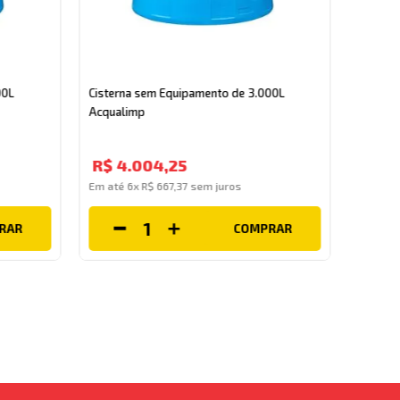
Cistern
Fortlev
00L
Cisterna sem Equipamento de 3.000L
Acqualimp
R$
1
R$
4
.
004
,
25
Em até
Em até
6
x
R$
667
,
37
sem juros
RAR
COMPRAR