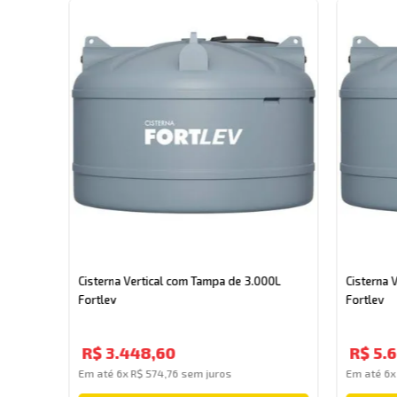
0L
Cisterna Vertical com Tampa de 3.000L
Cisterna 
Fortlev
Fortlev
R$
3
.
448
,
60
R$
5
.
6
Em até
6
x
R$
574
,
76
sem juros
Em até
6