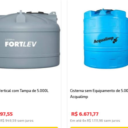
Vertical com Tampa de 5.000L
Cisterna sem Equipamento de 5.0
Acqualimp
97
,
55
R$
6
.
671
,
77
x
R$
949
,
59
sem juros
Em até
6
x
R$
1
.
111
,
96
sem juros