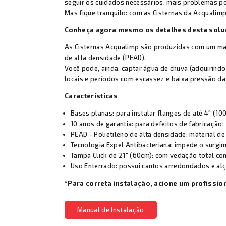
seguir os cuidados necessários, mais problemas p
Mas fique tranquilo: com as Cisternas da Acqualim
Conheça agora mesmo os detalhes desta solu
As Cisternas Acqualimp são produzidas com um mater
de alta densidade (PEAD).
Você pode, ainda, captar água de chuva (adquirindo
locais e períodos com escassez e baixa pressão da 
Características
Bases planas: para instalar flanges de até 4" (1
10 anos de garantia: para defeitos de fabricação;
PEAD - Polietileno de alta densidade: material de
Tecnologia Expel Antibacteriana: impede o surgi
Tampa Click de 21" (60cm): com vedação total cont
Uso Enterrado: possui cantos arredondados e alç
*Para correta instalação, acione um profission
Manual de Instalação