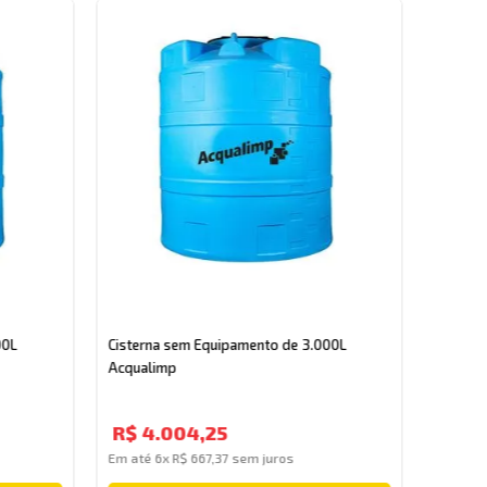
Cistern
Fortlev
00L
Cisterna sem Equipamento de 3.000L
Acqualimp
R$
1
R$
4
.
004
,
25
Em até
Em até
6
x
R$
667
,
37
sem juros