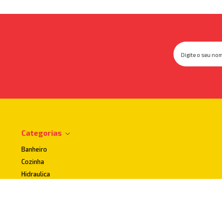
Categorias
Banheiro
Cozinha
Hidraulica
Impermeabilizantes
Lavanderia
Uso publico e Acessibilidade