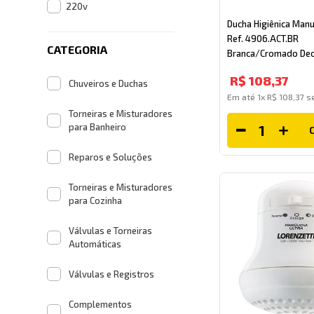
220v
Ducha Higiênica Manu
Ref. 4906.ACT.BR
CATEGORIA
Branca/Cromado De
R$
108
,
37
Chuveiros e Duchas
Em até
1
x
R$
108
,
37
se
Torneiras e Misturadores
para Banheiro
Reparos e Soluções
Torneiras e Misturadores
para Cozinha
Válvulas e Torneiras
Automáticas
Válvulas e Registros
Complementos