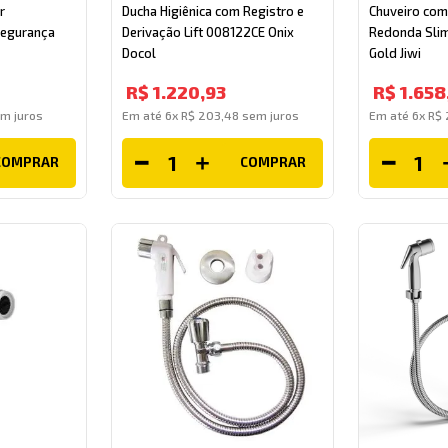
r
Ducha Higiênica com Registro e
Chuveiro com
Segurança
Derivação Lift 008122CE Onix
Redonda Slim
Docol
Gold Jiwi
R$
1
.
220
,
93
R$
1
.
658
m juros
Em até
6
x
R$
203
,
48
sem juros
Em até
6
x
R$
COMPRAR
COMPRAR