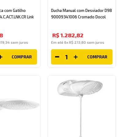
ca com Gatilho
Ducha Manual com Desviador D98
.C.ACT.LNK.CR Link
90009341006 Cromado Docol
8
R$
1
.
282
,
82
119
,
34
sem juros
Em até
6
x
R$
213
,
80
sem juros
COMPRAR
COMPRAR