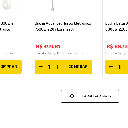
 6800w e
Ducha Advanced Turbo Eletrônico
Ducha Bella D
Branco
7500w 220v Lorenzetti
6800w 220v 
R$
349
,
81
R$
88
,
4
m juros
Em até
3
x
R$
116
,
60
sem juros
Em até
1
x
R$
COMPRAR
COMPRAR