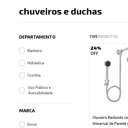
chuveiros e duchas
Descrição search cate
DEPARTAMENTO
1189
PRODUTOS
24%
Banheiro
Hidráulica
Cozinha
Uso Público e
Acessibilidade
MARCA
Chuveiro Redondo c
Universal de Parede
Docol