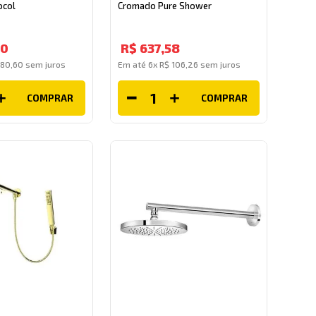
ocol
Cromado Pure Shower
60
R$
637
,
58
180
,
60
sem juros
Em até
6
x
R$
106
,
26
sem juros
COMPRAR
COMPRAR