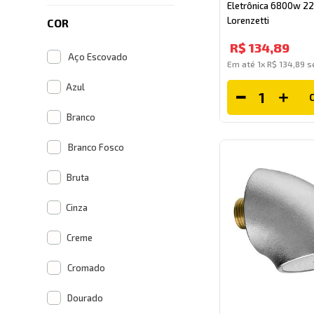
Eletrônica 6800w 2
Lorenzetti
COR
R$
134
,
89
Aço Escovado
Em até
1
x
R$
134
,
89
se
Azul
Branco
Branco Fosco
Bruta
Cinza
Creme
Cromado
Dourado