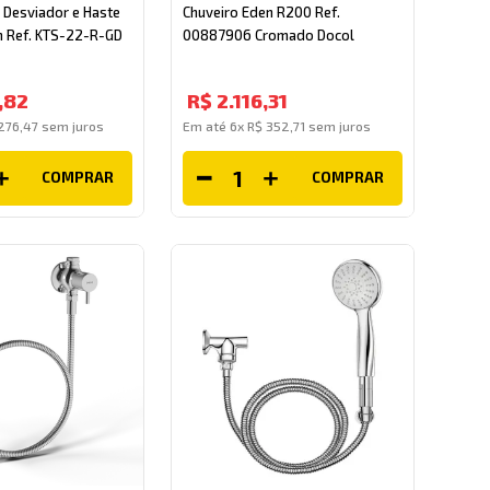
 Desviador e Haste
Chuveiro Eden R200 Ref.
 Ref. KTS-22-R-GD
00887906 Cromado Docol
,
82
R$
2
.
116
,
31
276
,
47
sem juros
Em até
6
x
R$
352
,
71
sem juros
COMPRAR
COMPRAR