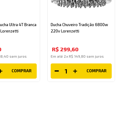
ucha Ultra 4T Branca
Ducha Chuveiro Tradição 6800w
Lorenzetti
220v Lorenzetti
0
R$
299
,
60
88
,
40
sem juros
Em até
2
x
R$
149
,
80
sem juros
COMPRAR
COMPRAR