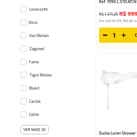
Ref. 1990.C.STD.KIT.
Deca
Lorenzetti
R$
99
R$
1
.
311
,
25
Em até
6
x
R$
166
,
65
s
Deca
Jiwi Metais
Zagonel
Fame
Tigre Metais
Blukit
Cardal
Celite
VER MAIS 20
Ducha Loren Shower 