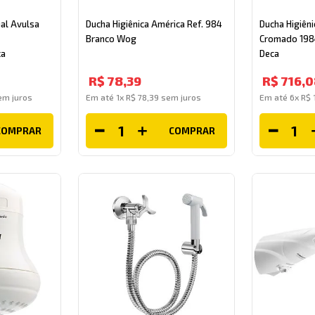
al Avulsa
Ducha Higiênica América Ref. 984
Ducha Higiêni
Branco Wog
Cromado 1984
ca
Deca
R$
78
,
39
R$
716
,
0
m juros
Em até
1
x
R$
78
,
39
sem juros
Em até
6
x
R$
COMPRAR
COMPRAR