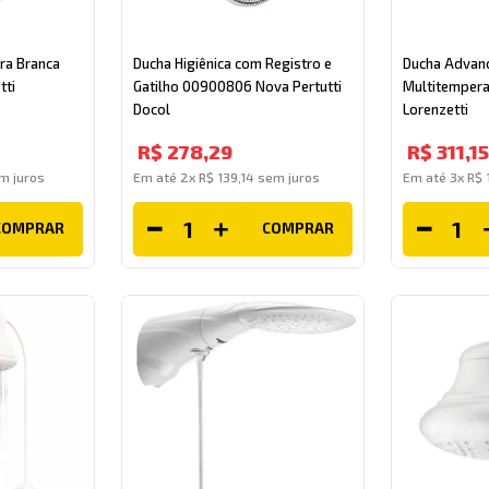
ra Branca
Ducha Higiênica com Registro e
Ducha Advan
tti
Gatilho 00900806 Nova Pertutti
Multitemper
Docol
Lorenzetti
R$
278
,
29
R$
311
,
15
m juros
Em até
2
x
R$
139
,
14
sem juros
Em até
3
x
R$
COMPRAR
COMPRAR