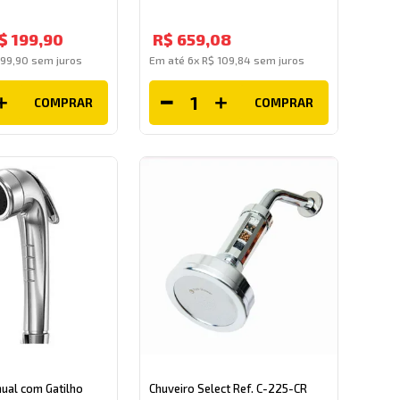
$
199
,
90
R$
659
,
08
199
,
90
sem juros
Em até
6
x
R$
109
,
84
sem juros
COMPRAR
COMPRAR
nual com Gatilho
Chuveiro Select Ref. C-225-CR