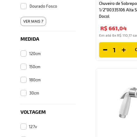
Chuveiro de Sobrepo
Dourado Fosco
1/2"00335106 Alta 
Docol
VER MAIS 7
R$
661
,
04
Em até
6
x
R$
110
,
17
se
MEDIDA
120cm
150cm
180cm
30cm
VOLTAGEM
127v