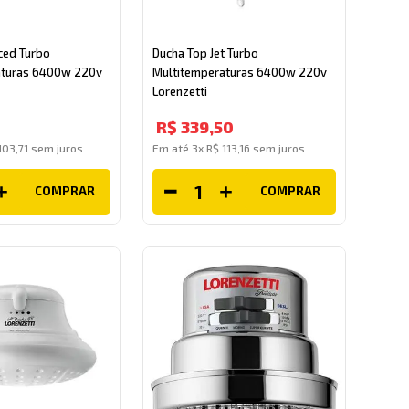
ced Turbo
Ducha Top Jet Turbo
aturas 6400w 220v
Multitemperaturas 6400w 220v
Lorenzetti
R$
339
,
50
103
,
71
sem juros
Em até
3
x
R$
113
,
16
sem juros
COMPRAR
COMPRAR