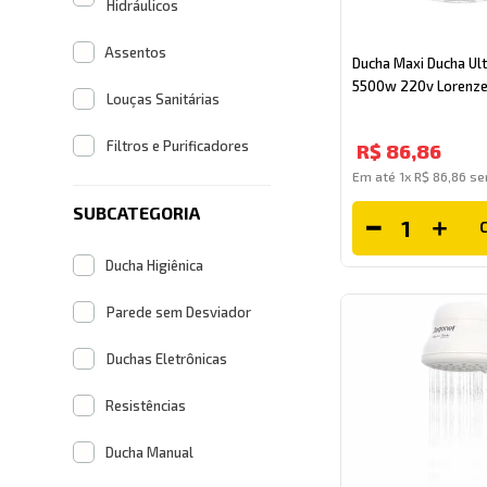
Hidráulicos
Assentos
Ducha Maxi Ducha Ult
5500w 220v Lorenze
Louças Sanitárias
Filtros e Purificadores
R$
86
,
86
Em até
1
x
R$
86
,
86
se
SUBCATEGORIA
Ducha Higiênica
Parede sem Desviador
Duchas Eletrônicas
Resistências
Ducha Manual