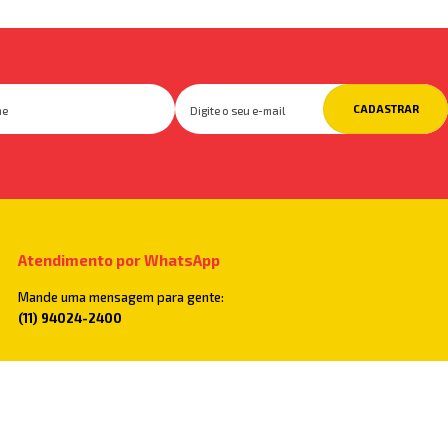
CADASTRAR
Atendimento por WhatsApp
Mande uma mensagem para gente:
(11) 94024-2400
Televendas
Você também pode ligar para:
(11) 2782-5500