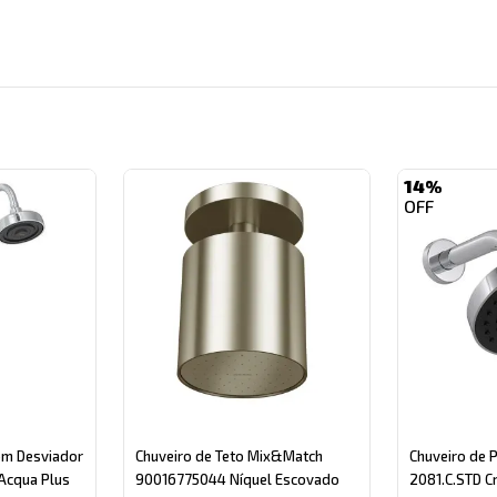
gory
14%
om Desviador
Chuveiro de Teto Mix&Match
Chuveiro de 
 Acqua Plus
90016775044 Níquel Escovado
2081.C.STD 