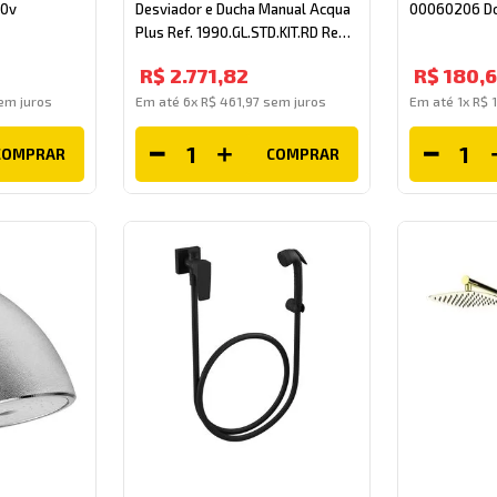
20v
Desviador e Ducha Manual Acqua
00060206 D
Plus Ref. 1990.GL.STD.KIT.RD Red
Gold Deca
R$
2
.
771
,
82
R$
180
,
m juros
Em até
6
x
R$
461
,
97
sem juros
Em até
1
x
R$
COMPRAR
COMPRAR