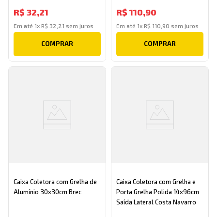
R$
32
,
21
R$
110
,
90
Em até
1
x
R$
32
,
21
sem juros
Em até
1
x
R$
110
,
90
sem juros
COMPRAR
COMPRAR
Caixa Coletora com Grelha de
Caixa Coletora com Grelha e
Alumínio 30x30cm Brec
Porta Grelha Polida 14x96cm
Saída Lateral Costa Navarro