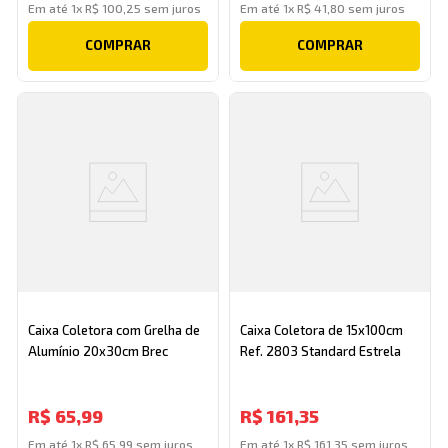
Em até
1
x
R$
100
,
25
sem juros
Em até
1
x
R$
41
,
80
sem juros
COMPRAR
COMPRAR
Caixa Coletora com Grelha de
Caixa Coletora de 15x100cm
Alumínio 20x30cm Brec
Ref. 2803 Standard Estrela
R$
65
,
99
R$
161
,
35
Em até
1
x
R$
65
,
99
sem juros
Em até
1
x
R$
161
,
35
sem juros