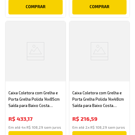
COMPRAR
COMPRAR
Caixa Coletora com Grelha e
Caixa Coletora com Grelha e
Porta Grelha Polida 14x85cm
Porta Grelha Polida 14x48cm
Saída para Baixo Costa
Saída para Baixo Costa
Navarro
Navarro
R$
433
,
17
R$
216
,
59
Em até
4
x
R$
108
,
29
sem juros
Em até
2
x
R$
108
,
29
sem juros