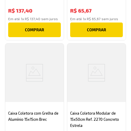
R$
137
,
40
R$
65
,
67
Em até
1
x
R$
137
,
40
sem juros
Em até
1
x
R$
65
,
67
sem juros
COMPRAR
COMPRAR
Caixa Coletora com Grelha de
Caixa Coletora Modular de
Alumínio 15x15cm Brec
15x50cm Ref. 2270 Concreto
Estrela