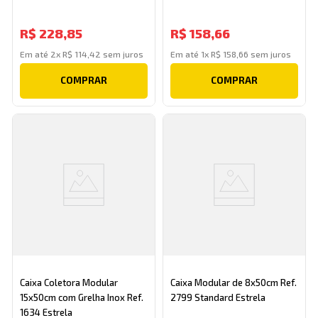
R$
228
,
85
R$
158
,
66
Em até
2
x
R$
114
,
42
sem juros
Em até
1
x
R$
158
,
66
sem juros
COMPRAR
COMPRAR
Caixa Coletora Modular
Caixa Modular de 8x50cm Ref.
15x50cm com Grelha Inox Ref.
2799 Standard Estrela
1634 Estrela