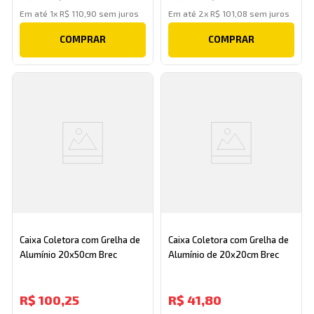
Em até
1
x
R$
110
,
90
sem juros
Em até
2
x
R$
101
,
08
sem juros
COMPRAR
COMPRAR
Caixa Coletora com Grelha de
Caixa Coletora com Grelha de
Alumínio 20x50cm Brec
Alumínio de 20x20cm Brec
R$
100
,
25
R$
41
,
80