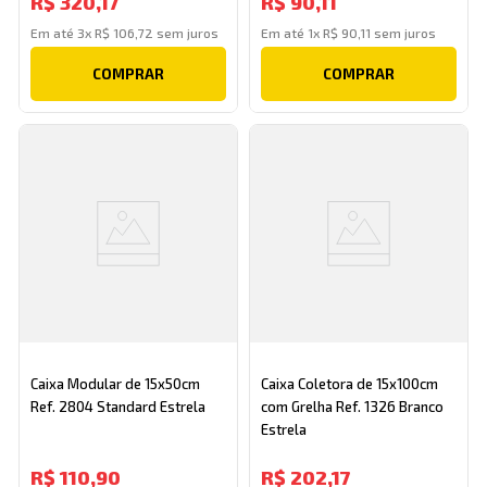
R$
320
,
17
R$
90
,
11
Em até
3
x
R$
106
,
72
sem juros
Em até
1
x
R$
90
,
11
sem juros
COMPRAR
COMPRAR
Caixa Modular de 15x50cm
Caixa Coletora de 15x100cm
Ref. 2804 Standard Estrela
com Grelha Ref. 1326 Branco
Estrela
R$
110
,
90
R$
202
,
17