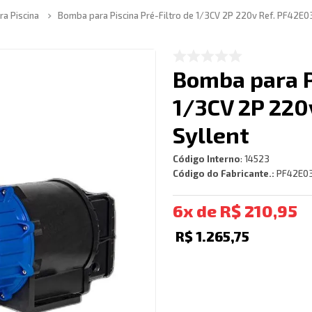
a Piscina
Bomba para Piscina Pré-Filtro de 1/3CV 2P 220v Ref. PF42E0
Bomba para P
1/3CV 2P 220
Syllent
Código Interno
:
14523
Código do Fabricante.:
PF42E0
6
R$
210
,
95
R$
1
.
265
,
75