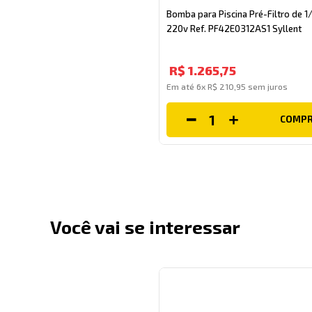
Bomba para Piscina Pré-Filtro de 
220v Ref. PF42E0312AS1 Syllent
R$
1
.
265
,
75
Em até
6
x
R$
210
,
95
sem juros
COMP
Você vai se interessar