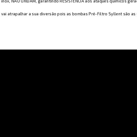
 inox, NÃO OXIDAM, garantindo RESISTÊNCIA aos ataques químicos gerad
ai atrapalhar a sua diversão pois as bombas Pré-Filtro Syllent são as