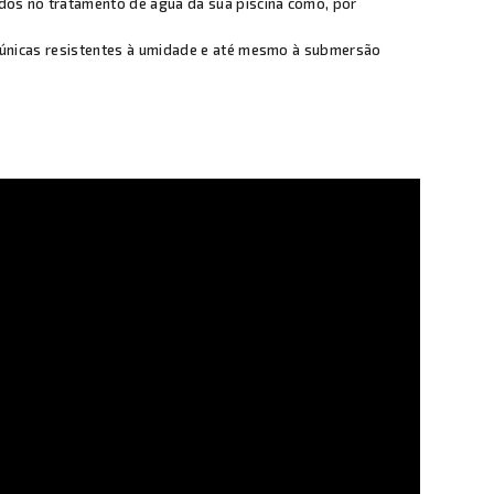
os no tratamento de água da sua piscina como, por
 únicas resistentes à umidade e até mesmo à submersão