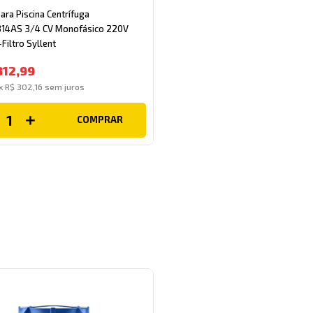
ra Piscina Centrífuga
14AS 3/4 CV Monofásico 220V
Filtro Syllent
812
,
99
x
R$
302
,
16
sem juros
COMPRAR