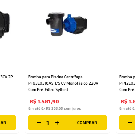
1/3CV 2P
Bomba para Piscina Centrífuga
Bomba pa
PF63E0316AS 1/5 CV Monofásico 220V
PF42E03
Com Pré-Filtro Syllent
Com Pré-
R$
1
.
581
,
90
R$
1
.
Em até
6
x
R$
263
,
65
sem juros
Em até
6
RAR
COMPRAR