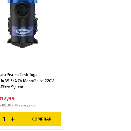
ra Piscina Centrífuga
14AS 3/4 CV Monofásico 220V
Filtro Syllent
812
,
99
x
R$
302
,
16
sem juros
COMPRAR