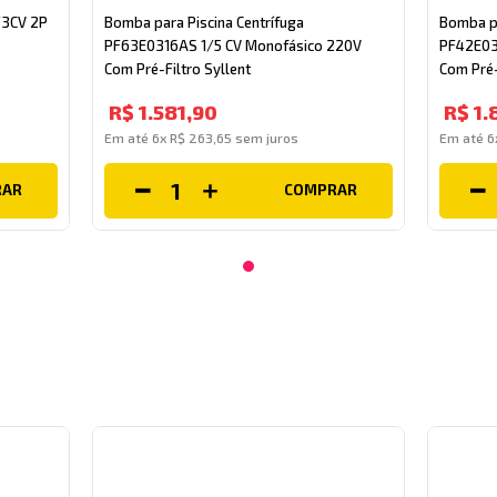
1/3CV 2P
Bomba para Piscina Centrífuga
Bomba pa
PF63E0316AS 1/5 CV Monofásico 220V
PF42E03
Com Pré-Filtro Syllent
Com Pré-
R$
1
.
581
,
90
R$
1
.
Em até
6
x
R$
263
,
65
sem juros
Em até
6
RAR
COMPRAR