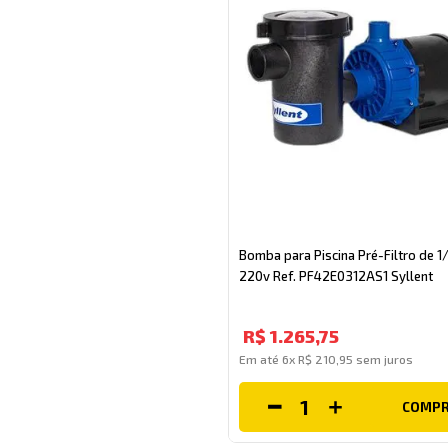
Bomba para Piscina Pré-Filtro de 
220v Ref. PF42E0312AS1 Syllent
R$
1
.
265
,
75
Em até
6
x
R$
210
,
95
sem juros
COMP