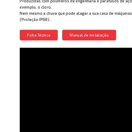
Produzidas com polímeros de engenharia e parafusos de aço
exemplo, o cloro.
Nem mesmo a chuva que pode alagar a sua casa de máquinas v
(Proteção IP68).
Ficha Técnica
Manual de Instalação