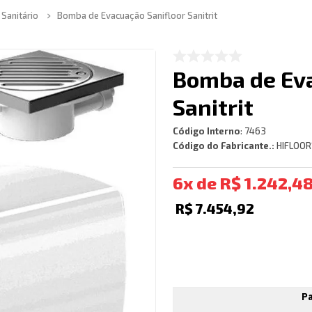
 Sanitário
Bomba de Evacuação Sanifloor Sanitrit
Bomba de Eva
Sanitrit
Código Interno
:
7463
Código do Fabricante.:
HIFLOOR
6
R$
1
.
242
,
4
R$
7
.
454
,
92