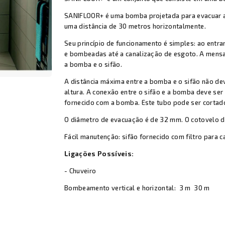
SANIFLOOR+ é uma bomba projetada para evacuar as
uma distância de 30 metros horizontalmente.
Seu princípio de funcionamento é simples: ao entra
e bombeadas até a canalização de esgoto. A mensa
a bomba e o sifão.
A distância máxima entre a bomba e o sifão não d
altura. A conexão entre o sifão e a bomba deve se
fornecido com a bomba. Este tubo pode ser corta
O diâmetro de evacuação é de 32 mm. O cotovelo d
Fácil manutenção: sifão fornecido com filtro para c
Ligações Possíveis:
- Chuveiro
Bombeamento vertical e horizontal:
3 m
30 m