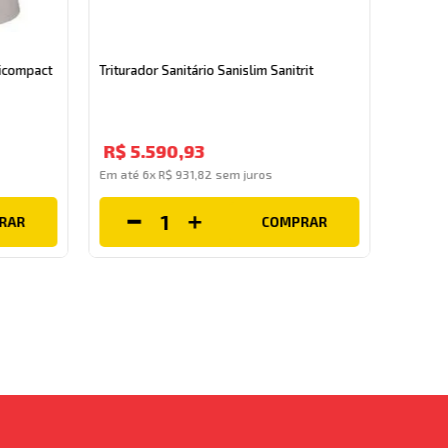
Triturad
nicompact
Triturador Sanitário Sanislim Sanitrit
R$
7
.
R$
5
.
590
,
93
Em até
Em até
6
x
R$
931
,
82
sem juros
RAR
COMPRAR