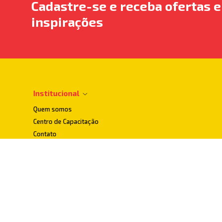
Cadastre-se e receba ofertas e
inspirações
Institucional
Quem somos
Centro de Capacitação
Contato
Dúvidas Frequentes
Localização
Loja Conceito
Loja Matriz
Pesquisa de Satisfação
Politica de Entregas
Politica de Privacidade