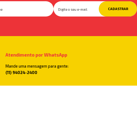
CADASTRAR
Atendimento por WhatsApp
Mande uma mensagem para gente:
(11) 94024-2400
Televendas
Você também pode ligar para:
(11) 2782-5500
Segunda a Sexta, das 7:30h às 18:00h e
aos Sábados das 7:30h às 14:00h