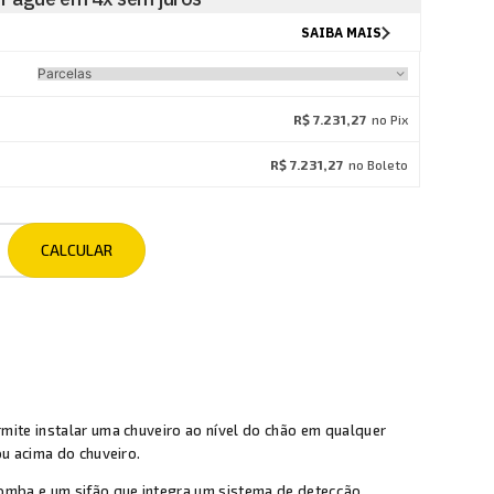
R$ 7.231,27
no Pix
R$ 7.231,27
no Boleto
ite instalar uma chuveiro ao nível do chão em qualquer
ou acima do chuveiro.
mba e um sifão que integra um sistema de detecção.