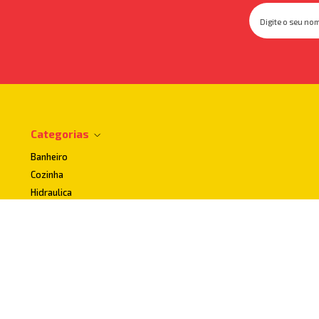
Categorias
Banheiro
Cozinha
Hidraulica
Impermeabilizantes
Lavanderia
Uso publico e Acessibilidade