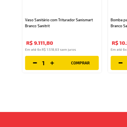
nzas
Vaso Sanitário com Triturador Sanismart
Bomba par
Branco Sanitrit
Branco Sa
R$
9
.
111
,
80
R$
10
.
Em até
6
x
R$
1
.
518
,
63
sem juros
Em até
6
COMPRAR
AR