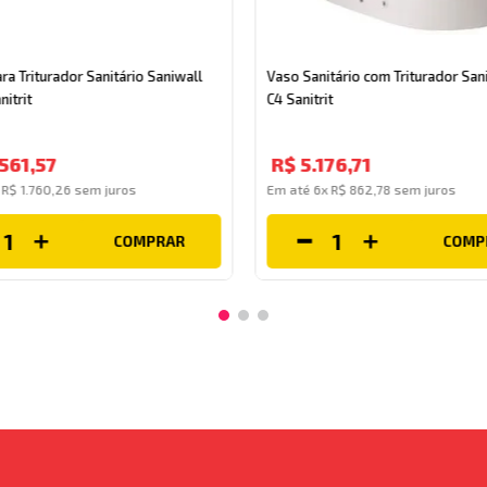
a Triturador Sanitário Saniwall
Vaso Sanitário com Triturador Sa
nitrit
C4 Sanitrit
561
,
57
R$
5
.
176
,
71
x
R$
1
.
760
,
26
sem juros
Em até
6
x
R$
862
,
78
sem juros
COMPRAR
COMP