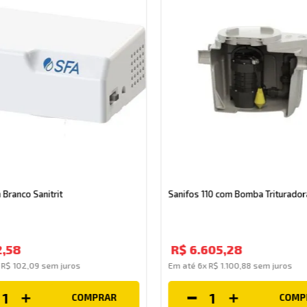
 Branco Sanitrit
Sanifos 110 com Bomba Trituradora
2
,
58
R$
6
.
605
,
28
x
R$
102
,
09
sem juros
Em até
6
x
R$
1
.
100
,
88
sem juros
COMPRAR
COMP