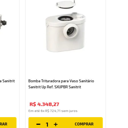
Bomba T
Lavatór
 Sanitrit
Bomba Trituradora para Vaso Sanitário
Sanitrit Up Ref. SXUPBR Sanitrit
R$
5
.
R$
4
.
348
,
27
Em até
Em até
6
x
R$
724
,
71
sem juros
RAR
COMPRAR