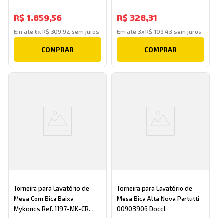
R$
1
.
859
,
56
R$
328
,
31
Em até
6
x
R$
309
,
92
sem juros
Em até
3
x
R$
109
,
43
sem juros
COMPRAR
COMPRAR
Torneira para Lavatório de
Torneira para Lavatório de
Mesa Com Bica Baixa
Mesa Bica Alta Nova Pertutti
Mykonos Ref. 1197-MK-CR
00903906 Docol