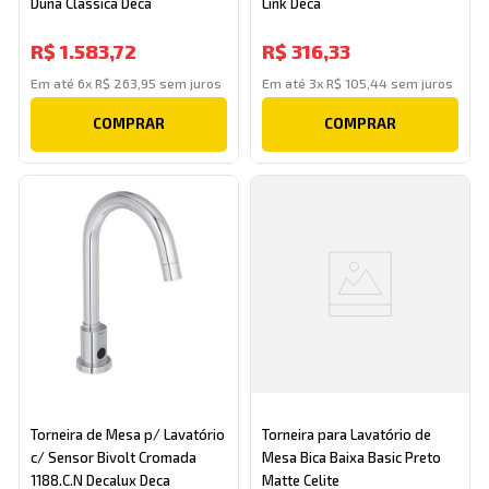
Duna Clássica Deca
Link Deca
R$
1
.
583
,
72
R$
316
,
33
Em até
6
x
R$
263
,
95
sem juros
Em até
3
x
R$
105
,
44
sem juros
COMPRAR
COMPRAR
Torneira de Mesa p/ Lavatório
Torneira para Lavatório de
c/ Sensor Bivolt Cromada
Mesa Bica Baixa Basic Preto
1188.C.N Decalux Deca
Matte Celite