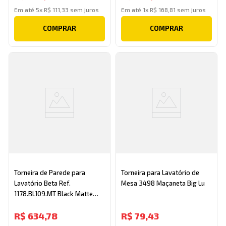
Em até
5
x
R$
111
,
33
sem juros
Em até
1
x
R$
168
,
81
sem juros
COMPRAR
COMPRAR
Torneira de Parede para
Torneira para Lavatório de
Lavatório Beta Ref.
Mesa 3498 Maçaneta Big Lu
1178.BL109.MT Black Matte
Deca
R$
634
,
78
R$
79
,
43