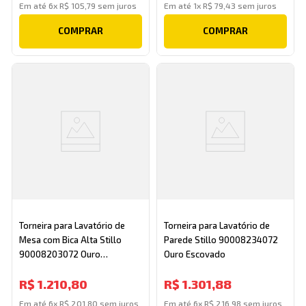
Em até
6
x
R$
105
,
79
sem juros
Em até
1
x
R$
79
,
43
sem juros
COMPRAR
COMPRAR
Torneira para Lavatório de
Torneira para Lavatório de
Mesa com Bica Alta Stillo
Parede Stillo 90008234072
90008203072 Ouro
Ouro Escovado
Escovado Docol
R$
1
.
210
,
80
R$
1
.
301
,
88
Em até
6
x
R$
201
,
80
sem juros
Em até
6
x
R$
216
,
98
sem juros