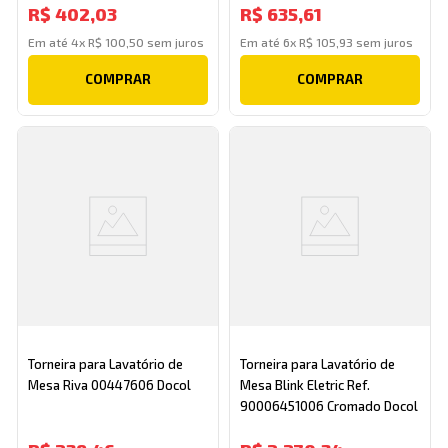
R$
402
,
03
R$
635
,
61
Em até
4
x
R$
100
,
50
sem juros
Em até
6
x
R$
105
,
93
sem juros
COMPRAR
COMPRAR
Torneira para Lavatório de
Torneira para Lavatório de
Mesa Riva 00447606 Docol
Mesa Blink Eletric Ref.
90006451006 Cromado Docol