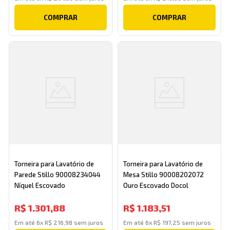
COMPRAR
COMPRAR
Torneira para Lavatório de
Torneira para Lavatório de
Parede Stillo 90008234044
Mesa Stillo 90008202072
Níquel Escovado
Ouro Escovado Docol
R$
1
.
301
,
88
R$
1
.
183
,
51
Em até
6
x
R$
216
,
98
sem juros
Em até
6
x
R$
197
,
25
sem juros