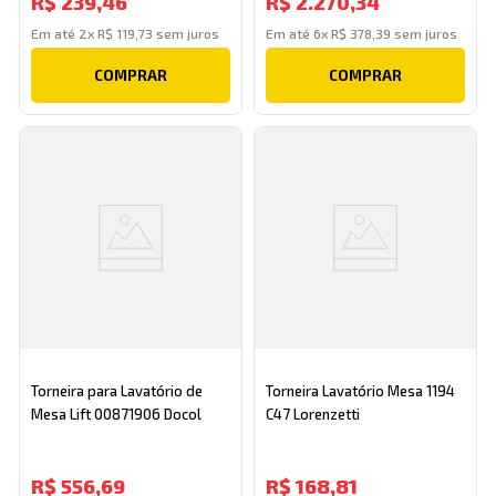
R$
239
,
46
R$
2
.
270
,
34
Em até
2
x
R$
119
,
73
sem juros
Em até
6
x
R$
378
,
39
sem juros
COMPRAR
COMPRAR
Torneira para Lavatório de
Torneira Lavatório Mesa 1194
Mesa Lift 00871906 Docol
C47 Lorenzetti
R$
556
,
69
R$
168
,
81