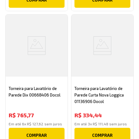
Torneira para Lavatório de
Torneira para Lavatório de
Parede Dix 00668406 Docol
Parede Curta Nova Loggica
01136906 Docol
R$
765
,
77
R$
334
,
44
Em até
6
x
R$
127
,
62
sem juros
Em até
3
x
R$
111
,
48
sem juros
COMPRAR
COMPRAR