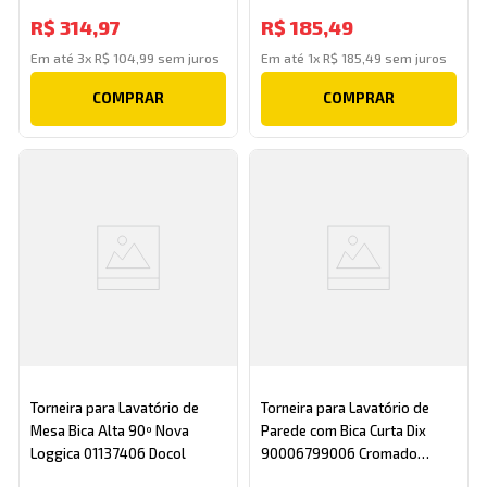
Cromado Jiwi
R$
314
,
97
R$
185
,
49
Em até
3
x
R$
104
,
99
sem juros
Em até
1
x
R$
185
,
49
sem juros
COMPRAR
COMPRAR
Torneira para Lavatório de
Torneira para Lavatório de
Mesa Bica Alta 90º Nova
Parede com Bica Curta Dix
Loggica 01137406 Docol
90006799006 Cromado
Docol