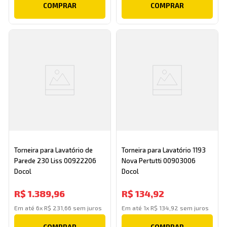
COMPRAR
COMPRAR
Torneira para Lavatório de
Torneira para Lavatório 1193
Parede 230 Liss 00922206
Nova Pertutti 00903006
Docol
Docol
R$
1
.
389
,
96
R$
134
,
92
Em até
6
x
R$
231
,
66
sem juros
Em até
1
x
R$
134
,
92
sem juros
COMPRAR
COMPRAR