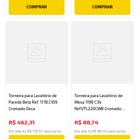
COMPRAR
COMPRAR
Torneira para Lavatório de
Torneira para Lavatório de
Parede Beta Ref. 1178.C109
Mesa 1198 C34
Cromado Deca
Ref.VTL220CWB Cromado
Esteves
R$
462
,
31
R$
88
,
74
Em até
4
x
R$
115
,
57
sem juros
Em até
1
x
R$
88
,
74
sem juros