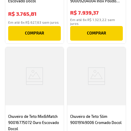
Escovado Docol
90009204004 Inox Polido
Docol
R$
7
.
939
,
37
R$
3
.
765
,
81
Em até
6
x
R$
1
.
323
,
22
sem
Em até
6
x
R$
627
,
63
sem juros
juros
COMPRAR
COMPRAR
Chuveiro de Teto Mix&Match
Chuveiro de Teto Slim
90016775072 Ouro Escovado
90019149006 Cromado Docol
Docol