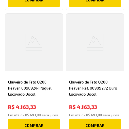
Chuveiro de Teto Q200
Chuveiro de Teto Q200
Heaven 00909244 Níquel
Heaven Ref. 00909272 Ouro
Escovado Docol
Escovado Docol
R$
4
.
163
,
33
R$
4
.
163
,
33
Em até
6
x
R$
693
,
88
sem juros
Em até
6
x
R$
693
,
88
sem juros
COMPRAR
COMPRAR