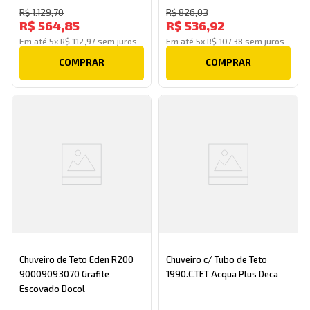
R$
1
.
129
,
70
R$
826
,
03
R$
564
,
85
R$
536
,
92
Em até
5
x
R$
112
,
97
sem juros
Em até
5
x
R$
107
,
38
sem juros
COMPRAR
COMPRAR
Chuveiro de Teto Eden R200
Chuveiro c/ Tubo de Teto
90009093070 Grafite
1990.C.TET Acqua Plus Deca
Escovado Docol