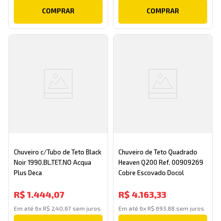
COMPRAR
COMPRAR
Chuveiro c/Tubo de Teto Black
Chuveiro de Teto Quadrado
Noir 1990.BL.TET.NO Acqua
Heaven Q200 Ref. 00909269
Plus Deca
Cobre Escovado Docol
R$
1
.
444
,
07
R$
4
.
163
,
33
Em até
6
x
R$
240
,
67
sem juros
Em até
6
x
R$
693
,
88
sem juros