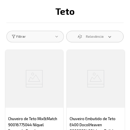
Teto
Descrição search catego
Relevância
Filtrar
Chuveiro de Teto Mix&Match
Chuveiro Embutido de Teto
90016775044 Níquel
E400 DocolHeaven