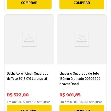
COMPRAR
COMPRAR
Ducha Loren Clean Quadrado
Chuveiro Quadrado de Teto
de Teto 5018 C16 Lorenzetti
150mm Cromado 00909606
Heaven Docol
R$
522
,
00
R$
901
,
85
Em até
5
x
R$
104
,
40
sem juros
Em até
6
x
R$
150
,
30
sem juros
COMPRAR
COMPRAR