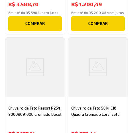
R$
3
.
588
,
70
R$
1
.
200
,
49
Em até
6
x
R$
598
,
11
sem juros
Em até
6
x
R$
200
,
08
sem juros
COMPRAR
COMPRAR
Chuveiro de Teto Resort R254
Chuveiro de Teto 5014 C16
90009091006 Cromado Docol
Quadra Cromado Lorenzetti