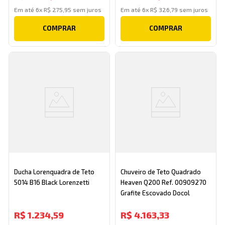
Em até
6
x
R$
275
,
95
sem juros
Em até
6
x
R$
326
,
79
sem juros
COMPRAR
COMPRAR
Ducha Lorenquadra de Teto
Chuveiro de Teto Quadrado
5014 B16 Black Lorenzetti
Heaven Q200 Ref. 00909270
Grafite Escovado Docol
R$
1
.
234
,
59
R$
4
.
163
,
33