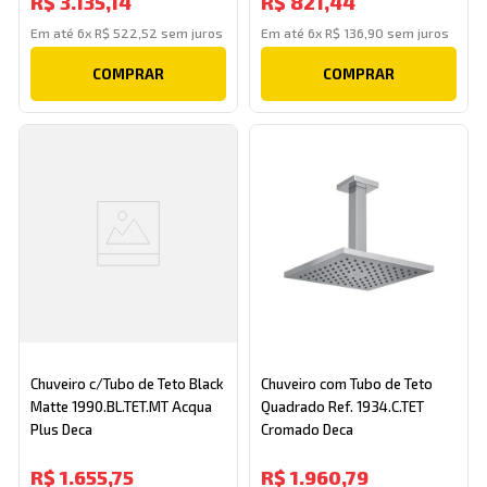
R$
3
.
135
,
14
R$
821
,
44
Em até
6
x
R$
522
,
52
sem juros
Em até
6
x
R$
136
,
90
sem juros
COMPRAR
COMPRAR
Chuveiro c/Tubo de Teto Black
Chuveiro com Tubo de Teto
Matte 1990.BL.TET.MT Acqua
Quadrado Ref. 1934.C.TET
Plus Deca
Cromado Deca
R$
1
.
655
,
75
R$
1
.
960
,
79