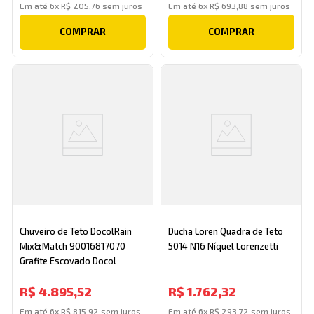
Em até
6
x
R$
205
,
76
sem juros
Em até
6
x
R$
693
,
88
sem juros
COMPRAR
COMPRAR
Chuveiro de Teto DocolRain
Ducha Loren Quadra de Teto
Mix&Match 90016817070
5014 N16 Níquel Lorenzetti
Grafite Escovado Docol
R$
4
.
895
,
52
R$
1
.
762
,
32
Em até
6
x
R$
815
,
92
sem juros
Em até
6
x
R$
293
,
72
sem juros