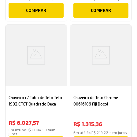
COMPRAR
COMPRAR
Chuveiro c/ Tubo de Teto Teto
Chuveiro de Teto Chrome
1992.C.TET Quadrado Deca
00616106 Fiji Docol
R$
6
.
027
,
57
R$
1
.
315
,
36
Em até
6
x
R$
1
.
004
,
59
sem
Em até
6
x
R$
219
,
22
sem juros
juros