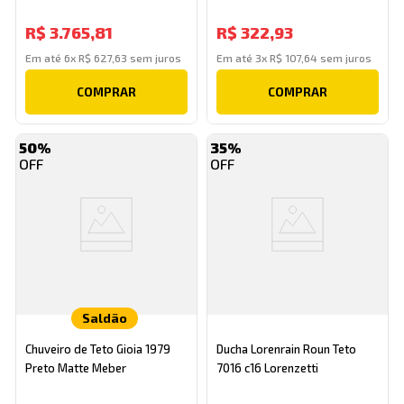
R$
3
.
765
,
81
R$
322
,
93
Em até
6
x
R$
627
,
63
sem juros
Em até
3
x
R$
107
,
64
sem juros
COMPRAR
COMPRAR
50%
35%
Saldão
Chuveiro de Teto Gioia 1979
Ducha Lorenrain Roun Teto
Preto Matte Meber
7016 c16 Lorenzetti