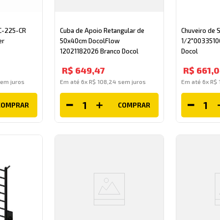
 C-225-CR
Cuba de Apoio Retangular de
Chuveiro de 
er
50x40cm DocolFlow
1/2"0033510
12021182026 Branco Docol
Docol
R$
649
,
47
R$
661
,
0
em juros
Em até
6
x
R$
108
,
24
sem juros
Em até
6
x
R$
COMPRAR
COMPRAR