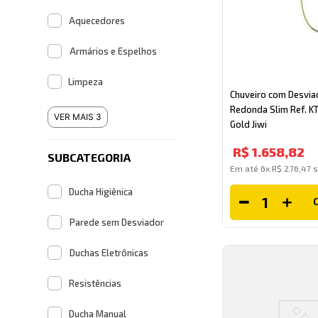
Aquecedores
Armários e Espelhos
Limpeza
Chuveiro com Desvia
Redonda Slim Ref. 
VER MAIS 3
Gold Jiwi
R$
1
.
658
,
82
SUBCATEGORIA
Em até
6
x
R$
276
,
47
s
Ducha Higiênica
Parede sem Desviador
Duchas Eletrônicas
Resistências
Ducha Manual