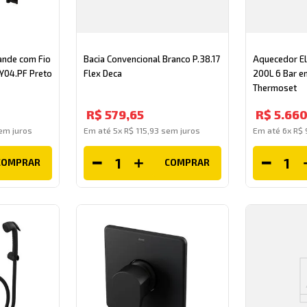
ande com Fio
Bacia Convencional Branco P.38.17
Aquecedor El
TY04.PF Preto
Flex Deca
200L 6 Bar e
Thermoset
R$
579
,
65
R$
5
.
66
m juros
Em até
5
x
R$
115
,
93
sem juros
Em até
6
x
R$
COMPRAR
COMPRAR