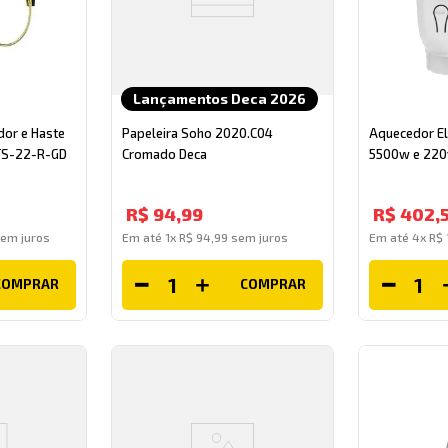
Lançamentos Deca 2026
dor e Haste
Papeleira Soho 2020.C04
Aquecedor El
KTS-22-R-GD
Cromado Deca
5500w e 220
R$
94
,
99
R$
402
,
em juros
Em até
1
x
R$
94
,
99
sem juros
Em até
4
x
R$
COMPRAR
COMPRAR