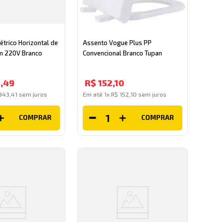
étrico Horizontal de
Assento Vogue Plus PP
m 220V Branco
Convencional Branco Tupan
0
,
49
R$
152
,
10
943
,
41
sem juros
Em até
1
x
R$
152
,
10
sem juros
COMPRAR
COMPRAR