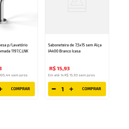
Mesa p/Lavatório
Saboneteira de 7,5x15 sem Alça
romada 1197.C.LNK
IA400 Branco Icasa
3
R$
15
,
93
105
,
44
sem juros
Em até
1
x
R$
15
,
93
sem juros
COMPRAR
COMPRAR