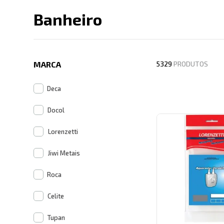
Banheiro
Descrição search cate
MARCA
5329
PRODUTOS
Deca
Docol
Lorenzetti
Jiwi Metais
Roca
Celite
Tupan