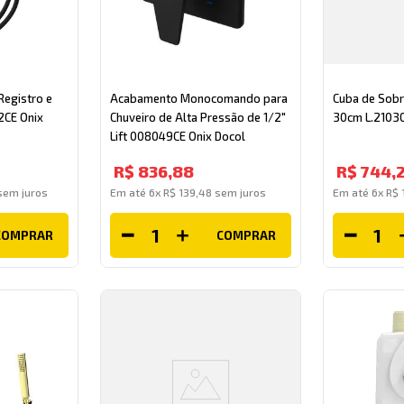
Registro e
Acabamento Monocomando para
Cuba de Sob
2CE Onix
Chuveiro de Alta Pressão de 1/2"
30cm L.21030
Lift 008049CE Onix Docol
R$
836
,
88
R$
744
,
em juros
Em até
6
x
R$
139
,
48
sem juros
Em até
6
x
R$
COMPRAR
COMPRAR