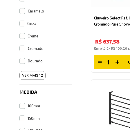
Caramelo
Chuveiro Select Ref.
Cinza
Cromado Pure Show
Creme
R$
637
,
58
Cromado
Em até
6
x
R$
106
,
26
s
Dourado
VER MAIS 12
MEDIDA
100mm
150mm