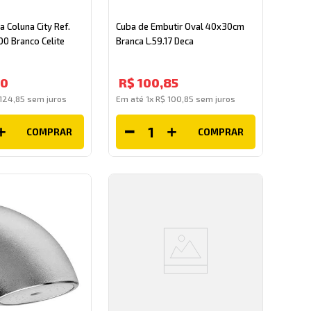
a Coluna City Ref.
Cuba de Embutir Oval 40x30cm
0 Branco Celite
Branca L.59.17 Deca
70
R$
100
,
85
124
,
85
sem juros
Em até
1
x
R$
100
,
85
sem juros
COMPRAR
COMPRAR