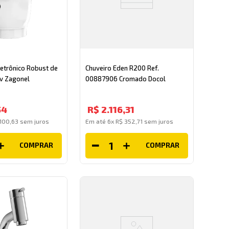
etrônico Robust de
Chuveiro Eden R200 Ref.
v Zagonel
00887906 Cromado Docol
54
R$
2
.
116
,
31
100
,
63
sem juros
Em até
6
x
R$
352
,
71
sem juros
COMPRAR
COMPRAR