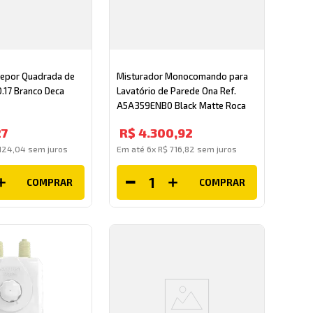
repor Quadrada de
Misturador Monocomando para
.17 Branco Deca
Lavatório de Parede Ona Ref.
A5A359ENB0 Black Matte Roca
27
R$
4
.
300
,
92
124
,
04
sem juros
Em até
6
x
R$
716
,
82
sem juros
COMPRAR
COMPRAR