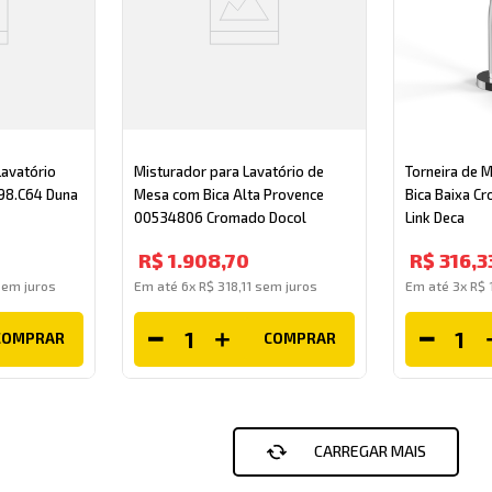
Lavatório
Misturador para Lavatório de
Torneira de 
198.C64 Duna
Mesa com Bica Alta Provence
Bica Baixa C
00534806 Cromado Docol
Link Deca
R$
1
.
908
,
70
R$
316
,
3
em juros
Em até
6
x
R$
318
,
11
sem juros
Em até
3
x
R$
COMPRAR
COMPRAR