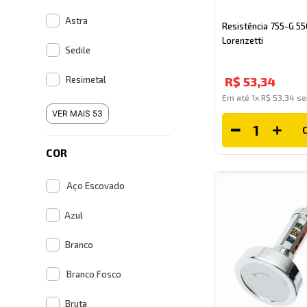
Astra
Resistência 755-G 5
Lorenzetti
Sedile
Resimetal
R$
53
,
34
Em até
1
x
R$
53
,
34
se
VER MAIS 53
COR
Aço Escovado
Azul
Branco
Branco Fosco
Bruta