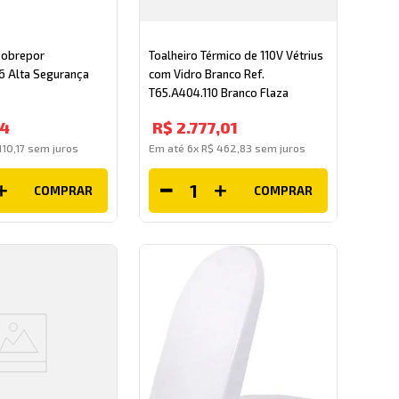
Sobrepor
Toalheiro Térmico de 110V Vétrius
6 Alta Segurança
com Vidro Branco Ref.
T65.A404.110 Branco Flaza
4
R$
2
.
777
,
01
110
,
17
sem juros
Em até
6
x
R$
462
,
83
sem juros
COMPRAR
COMPRAR