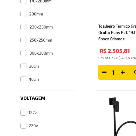
170x280mm
200mm
Toalheiro Térmico Gr
230x230mm
Oculto Ruby Ref. 19.
Fosco Crismoe
250x250mm
R$
2
.
505
,
81
300x300mm
Em até
6
x
R$
417
,
63
se
30cm
40cm
VOLTAGEM
127v
220v