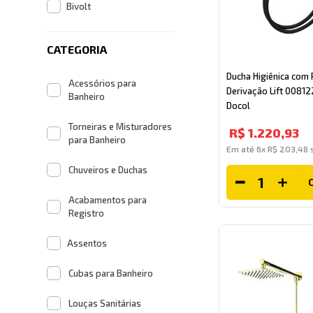
Bivolt
CATEGORIA
Ducha Higiênica com 
Acessórios para
Derivação Lift 00812
Banheiro
Docol
Torneiras e Misturadores
R$
1
.
220
,
93
para Banheiro
Em até
6
x
R$
203
,
48
s
Chuveiros e Duchas
Acabamentos para
Registro
Assentos
Cubas para Banheiro
Louças Sanitárias