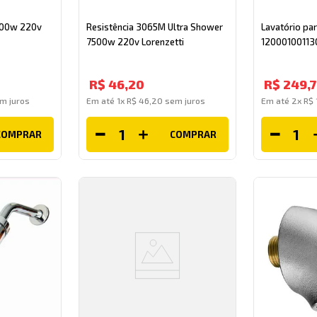
500w 220v
Resistência 3065M Ultra Shower
Lavatório par
7500w 220v Lorenzetti
120001001130
R$
46
,
20
R$
249
,
m juros
Em até
1
x
R$
46
,
20
sem juros
Em até
2
x
R$
COMPRAR
COMPRAR