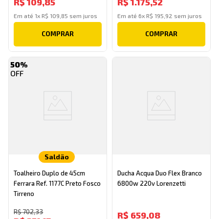
R$
109
,
85
R$
1
.
175
,
52
Em até
1
x
R$
109
,
85
sem juros
Em até
6
x
R$
195
,
92
sem juros
COMPRAR
COMPRAR
50%
Saldão
Toalheiro Duplo de 45cm
Ducha Acqua Duo Flex Branco
Ferrara Ref. 1177C Preto Fosco
6800w 220v Lorenzetti
Tirreno
R$
702
,
33
R$
659
,
08