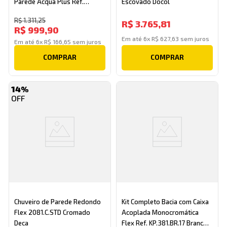
Parede Acqua Plus Ref.
Escovado Docol
1990.C.STD.KIT.N Cromado
R$
1
.
311
,
25
R$
3
.
765
,
81
Deca
R$
999
,
90
Em até
6
x
R$
627
,
63
sem juros
Em até
6
x
R$
166
,
65
sem juros
COMPRAR
COMPRAR
14%
Chuveiro de Parede Redondo
Kit Completo Bacia com Caixa
Flex 2081.C.STD Cromado
Acoplada Monocromática
Deca
Flex Ref. KP.381.BR.17 Branco