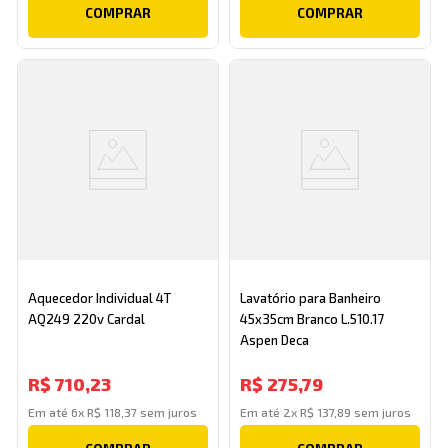
COMPRAR
COMPRAR
Aquecedor Individual 4T
Lavatório para Banheiro
AQ249 220v Cardal
45x35cm Branco L.510.17
Aspen Deca
R$
710
,
23
R$
275
,
79
Em até
6
x
R$
118
,
37
sem juros
Em até
2
x
R$
137
,
89
sem juros