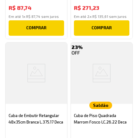
Branco Celite
R$
87
,
74
R$
271
,
23
Em até
1
x
R$
87
,
74
sem juros
Em até
2
x
R$
135
,
61
sem juros
COMPRAR
COMPRAR
23%
Saldão
Cuba de Embutir Retangular
Cuba de Piso Quadrada
48x35cm Branca L.375.17 Deca
Marrom Fosco LC.26.22 Deca