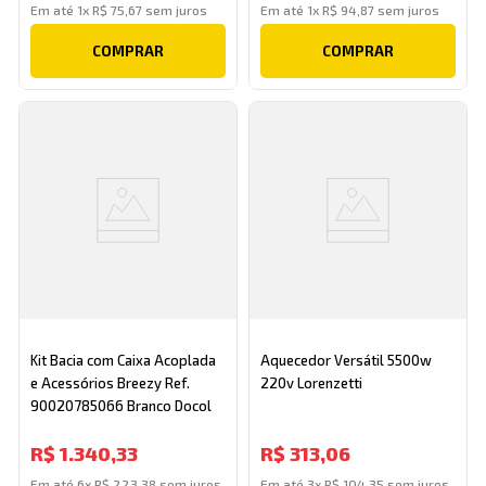
Em até
1
x
R$
75
,
67
sem juros
Em até
1
x
R$
94
,
87
sem juros
COMPRAR
COMPRAR
Kit Bacia com Caixa Acoplada
Aquecedor Versátil 5500w
e Acessórios Breezy Ref.
220v Lorenzetti
90020785066 Branco Docol
R$
1
.
340
,
33
R$
313
,
06
Em até
6
x
R$
223
,
38
sem juros
Em até
3
x
R$
104
,
35
sem juros