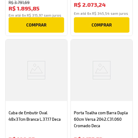
R$
3
.
791
,
69
R$
2
.
073
,
24
R$
1
.
895
,
85
Em até
6
x
R$
345
,
54
sem juros
Em até
6
x
R$
315
,
97
sem juros
COMPRAR
COMPRAR
Cuba de Embutir Oval
Porta Toalha com Barra Dupla
48x37cm Branca L.37.17 Deca
60cm Versa 2042.C31.060
Cromado Deca