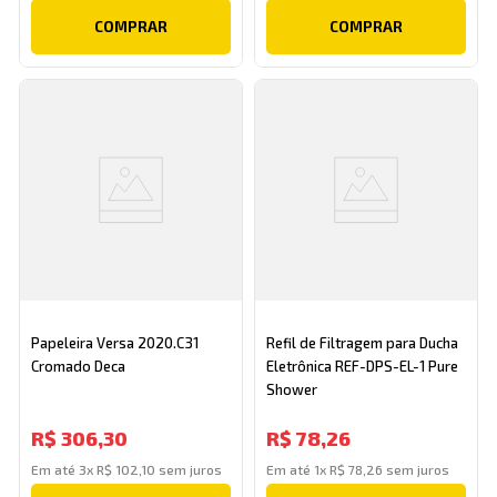
COMPRAR
COMPRAR
Papeleira Versa 2020.C31
Refil de Filtragem para Ducha
Cromado Deca
Eletrônica REF-DPS-EL-1 Pure
Shower
R$
306
,
30
R$
78
,
26
Em até
3
x
R$
102
,
10
sem juros
Em até
1
x
R$
78
,
26
sem juros