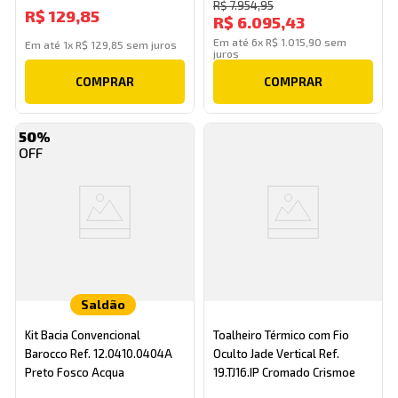
R$
7
.
954
,
95
R$
129
,
85
R$
6
.
095
,
43
Em até
6
x
R$
1
.
015
,
90
sem
Em até
1
x
R$
129
,
85
sem juros
juros
COMPRAR
COMPRAR
50%
Saldão
Kit Bacia Convencional
Toalheiro Térmico com Fio
Barocco Ref. 12.0410.0404A
Oculto Jade Vertical Ref.
Preto Fosco Acqua
19.TJ16.IP Cromado Crismoe