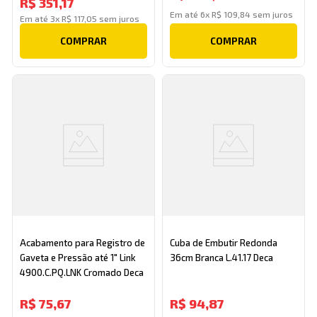
R$
351
,
17
Em até
6
x
R$
109
,
84
sem juros
Em até
3
x
R$
117
,
05
sem juros
COMPRAR
COMPRAR
Acabamento para Registro de
Cuba de Embutir Redonda
Gaveta e Pressão até 1" Link
36cm Branca L.41.17 Deca
4900.C.PQ.LNK Cromado Deca
R$
75
,
67
R$
94
,
87