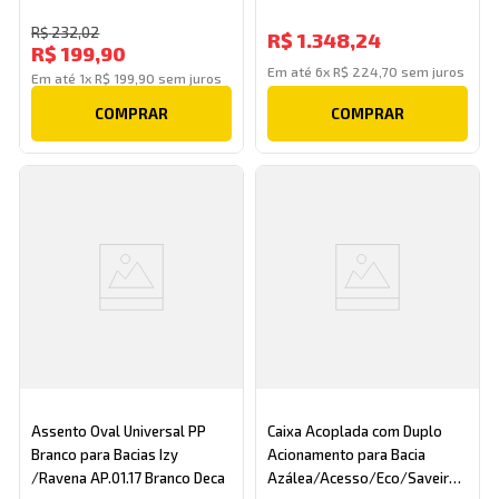
Deca
R$
232
,
02
R$
1
.
348
,
24
R$
199
,
90
Em até
6
x
R$
224
,
70
sem juros
Em até
1
x
R$
199
,
90
sem juros
COMPRAR
COMPRAR
Assento Oval Universal PP
Caixa Acoplada com Duplo
Branco para Bacias Izy
Acionamento para Bacia
/Ravena AP.01.17 Branco Deca
Azálea/Acesso/Eco/Saveiro