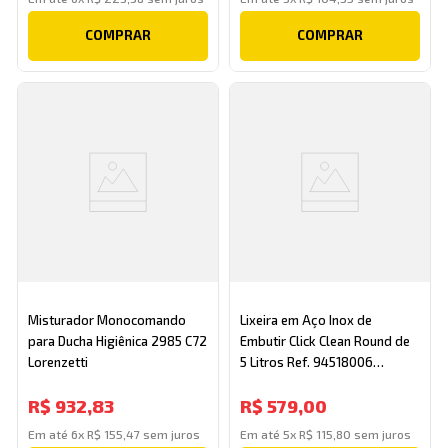
COMPRAR
COMPRAR
Misturador Monocomando
Lixeira em Aço Inox de
para Ducha Higiênica 2985 C72
Embutir Click Clean Round de
Lorenzetti
5 Litros Ref. 94518006
Tramontina
R$
932
,
83
R$
579
,
00
Em até
6
x
R$
155
,
47
sem juros
Em até
5
x
R$
115
,
80
sem juros