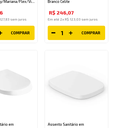
ity/Mariana/Flex/Vip
Branco Celite
6
R$
246
,
07
127
,
83
sem juros
Em até
2
x
R$
123
,
03
sem juros
COMPRAR
COMPRAR
tário em
Assento Sanitário em