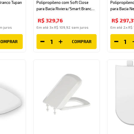
Branco Tupan
Polipropileno com Soft Close
Polipropilen
para Bacia Riviera/Smart Branco
para Bacia N
Celite
R$
329
,
76
R$
297
,
3
 juros
Em até
3
x
R$
109
,
92
sem juros
Em até
2
x
R$
COMPRAR
COMPRAR