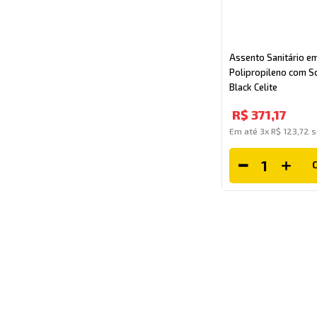
Assento Sanitário e
Polipropileno com So
Black Celite
R$
371
,
17
Em até
3
x
R$
123
,
72
s