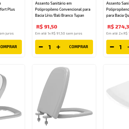
m
Assento Sanitário em
Assento Sani
fort Plus
Polipropileno Convencional para
Polipropilen
Bacia Lírio/Bali Branco Tupan
para Bacia Q
Branco Tupan
R$
91
,
50
R$
274
,
em juros
Em até
1
x
R$
91
,
50
sem juros
Em até
2
x
R$
COMPRAR
COMPRAR