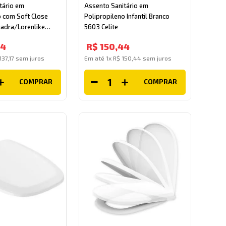
tário em
Assento Sanitário em
o com Soft Close
Polipropileno Infantil Branco
uadra/Lorenlike
5603 Celite
34
R$
150
,
44
137
,
17
sem juros
Em até
1
x
R$
150
,
44
sem juros
COMPRAR
COMPRAR