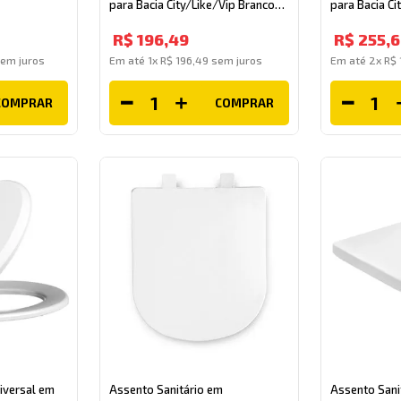
para Bacia City/Like/Vip Branco
para Bacia C
Celite
Branco Tupan
R$
196
,
49
R$
255
,
6
em juros
Em até
1
x
R$
196
,
49
sem juros
Em até
2
x
R$
COMPRAR
COMPRAR
iversal em
Assento Sanitário em
Assento Sani