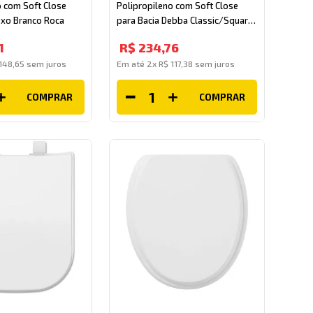
o com Soft Close
Polipropileno com Soft Close
exo Branco Roca
para Bacia Debba Classic/Square
Branco Roca
1
R$
234
,
76
148
,
65
sem juros
Em até
2
x
R$
117
,
38
sem juros
COMPRAR
COMPRAR