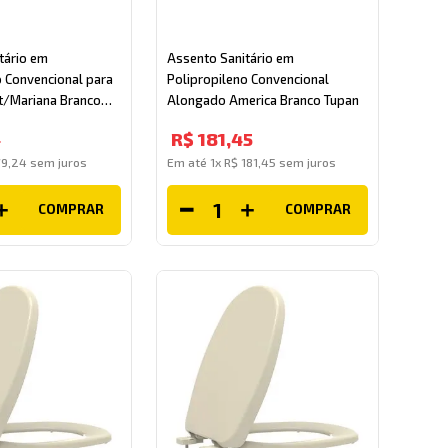
tário em
Assento Sanitário em
o Convencional para
Polipropileno Convencional
rt/Mariana Branco
Alongado America Branco Tupan
4
R$
181
,
45
79
,
24
sem juros
Em até
1
x
R$
181
,
45
sem juros
COMPRAR
COMPRAR