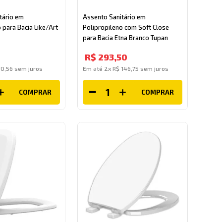
tário em
Assento Sanitário em
 para Bacia Like/Art
Polipropileno com Soft Close
para Bacia Etna Branco Tupan
R$
293
,
50
70
,
56
sem juros
Em até
2
x
R$
146
,
75
sem juros
COMPRAR
COMPRAR