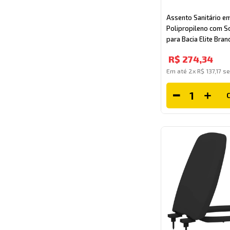
Assento Sanitário e
Polipropileno com So
para Bacia Elite Bra
R$
274
,
34
Em até
2
x
R$
137
,
17
se