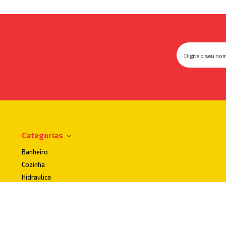
Categorias
Banheiro
Cozinha
Hidraulica
Impermeabilizantes
Lavanderia
Uso publico e Acessibilidade