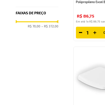
Polipropileno Excel 
FAIXAS DE PREÇO
R$
86
,
75
Em até
1
x
R$
86
,
75
sem
R$ 70,00
–
R$ 372,00