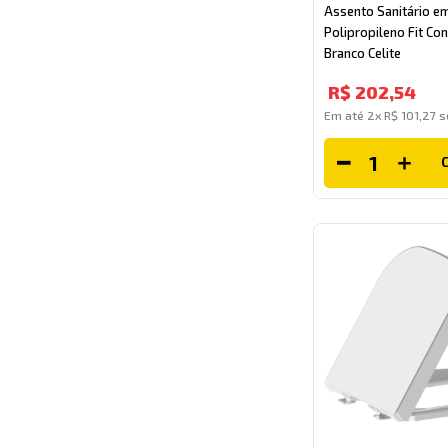
Assento Sanitário e
Polipropileno Fit Con
Branco Celite
R$
202
,
54
Em até
2
x
R$
101
,
27
s