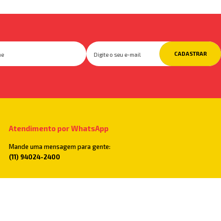
CADASTRAR
Atendimento por WhatsApp
Mande uma mensagem para gente:
(11) 94024-2400
Televendas
Você também pode ligar para:
(11) 2782-5500