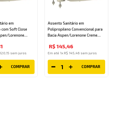
tário em
Assento Sanitário em
o com Soft Close
Polipropileno Convencional para
spen/Lorenone
Bacia Aspen/Lorenone Creme
Tupan
31
R$
145
,
46
120
,
15
sem juros
Em até
1
x
R$
145
,
46
sem juros
COMPRAR
COMPRAR