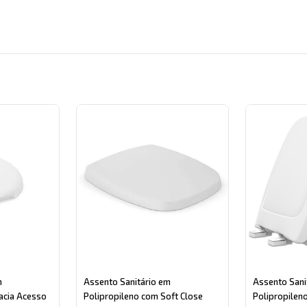
gory
m
Assento Sanitário em
Assento Sani
acia Acesso
Polipropileno com Soft Close
Polipropilen