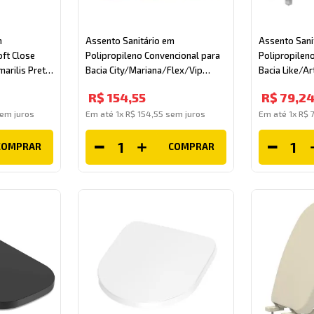
m
Assento Sanitário em
Assento Sani
ft Close
Polipropileno Convencional para
Polipropilen
arilis Preto
Bacia City/Mariana/Flex/Vip
Bacia Like/A
Pergamon Tupan
Tupan
R$
154
,
55
R$
79
,
2
em juros
Em até
1
x
R$
154
,
55
sem juros
Em até
1
x
R$
COMPRAR
COMPRAR