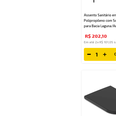
Assento Sanitário e
Polipropileno com So
para Bacia Laguna/Am
Tupan
R$
202
,
10
Em até
2
x
R$
101
,
05
s