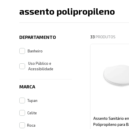
assento polipropileno
Descrição search cate
DEPARTAMENTO
33
PRODUTOS
Banheiro
Uso Público e
Acessibilidade
MARCA
Tupan
Celite
Assento Sanitário e
Polipropileno para B
Roca