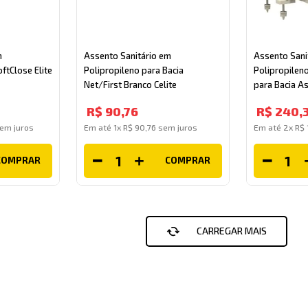
m
Assento Sanitário em
Assento Sani
ftClose Elite
Polipropileno para Bacia
Polipropilen
Net/First Branco Celite
para Bacia A
Creme Tupan
R$
90
,
76
R$
240
,
em juros
Em até
1
x
R$
90
,
76
sem juros
Em até
2
x
R$
COMPRAR
COMPRAR