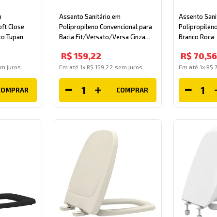
m
Assento Sanitário em
Assento Sani
ft Close
Polipropileno Convencional para
Polipropileno
nco Tupan
Bacia Fit/Versato/Versa Cinza
Branco Roca
Prata Tupan
R$
159
,
22
R$
70
,
56
m juros
Em até
1
x
R$
159
,
22
sem juros
Em até
1
x
R$
COMPRAR
COMPRAR