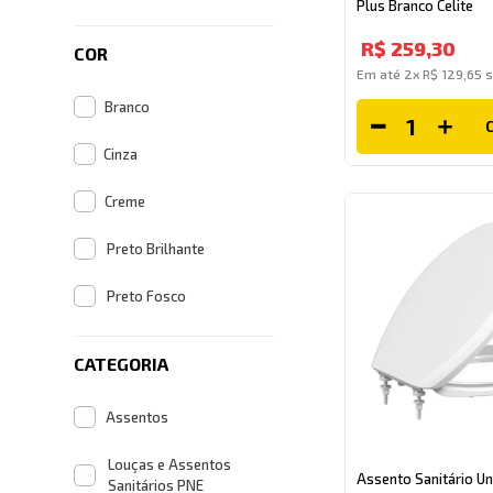
Plus Branco Celite
R$
259
,
30
COR
Em até
2
x
R$
129
,
65
s
Branco
Cinza
Creme
Preto Brilhante
Preto Fosco
CATEGORIA
Assentos
Louças e Assentos
Assento Sanitário Un
Sanitários PNE