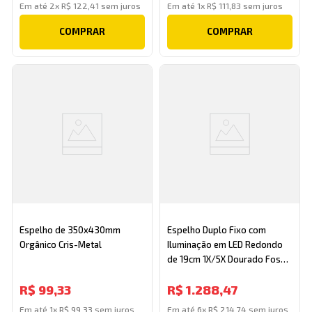
Em até
2
x
R$
122
,
41
sem juros
Em até
1
x
R$
111
,
83
sem juros
COMPRAR
COMPRAR
Espelho de 350x430mm
Espelho Duplo Fixo com
Orgânico Cris-Metal
Iluminação em LED Redondo
de 19cm 1X/5X Dourado Fosco
Banhomais
R$
99
,
33
R$
1
.
288
,
47
Em até
1
x
R$
99
,
33
sem juros
Em até
6
x
R$
214
,
74
sem juros