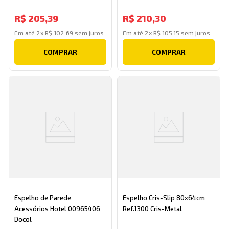
R$
205
,
39
R$
210
,
30
Em até
2
x
R$
102
,
69
sem juros
Em até
2
x
R$
105
,
15
sem juros
COMPRAR
COMPRAR
Espelho de Parede
Espelho Cris-Slip 80x64cm
Acessórios Hotel 00965406
Ref.1300 Cris-Metal
Docol