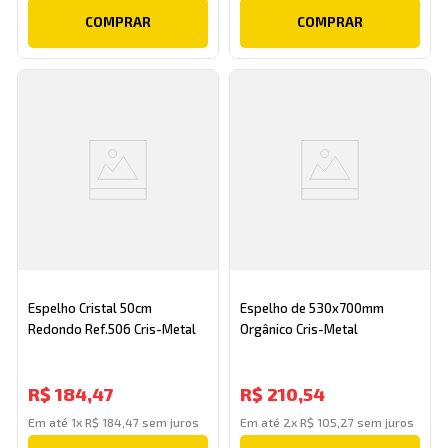
COMPRAR
COMPRAR
Espelho Cristal 50cm
Espelho de 530x700mm
Redondo Ref.506 Cris-Metal
Orgânico Cris-Metal
R$
184
,
47
R$
210
,
54
Em até
1
x
R$
184
,
47
sem juros
Em até
2
x
R$
105
,
27
sem juros