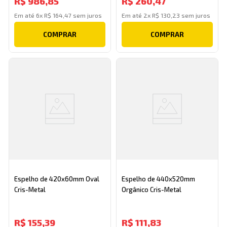
R$
986
,
85
R$
260
,
47
Em até
6
x
R$
164
,
47
sem juros
Em até
2
x
R$
130
,
23
sem juros
COMPRAR
COMPRAR
Espelho de 420x60mm Oval
Espelho de 440x520mm
Cris-Metal
Orgânico Cris-Metal
R$
155
,
39
R$
111
,
83