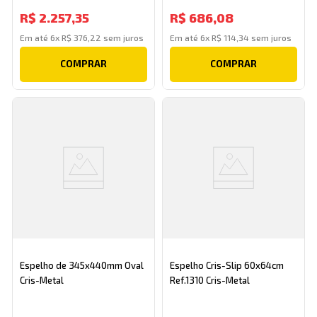
R$
2
.
257
,
35
R$
686
,
08
Em até
6
x
R$
376
,
22
sem juros
Em até
6
x
R$
114
,
34
sem juros
COMPRAR
COMPRAR
Espelho de 345x440mm Oval
Espelho Cris-Slip 60x64cm
Cris-Metal
Ref.1310 Cris-Metal