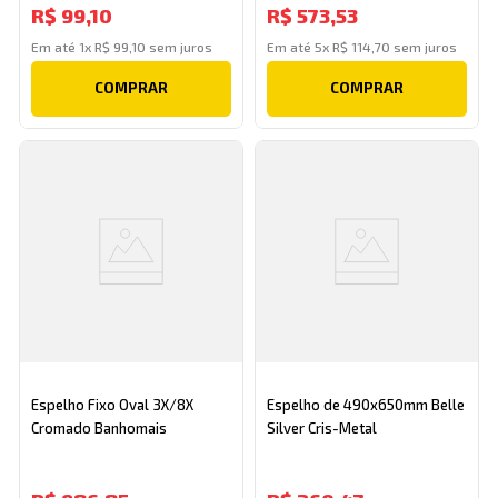
R$
99
,
10
R$
573
,
53
Em até
1
x
R$
99
,
10
sem juros
Em até
5
x
R$
114
,
70
sem juros
COMPRAR
COMPRAR
Espelho Fixo Oval 3X/8X
Espelho de 490x650mm Belle
Cromado Banhomais
Silver Cris-Metal