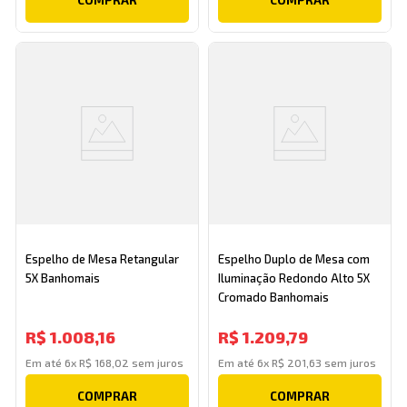
Espelho de Mesa Retangular
Espelho Duplo de Mesa com
5X Banhomais
Iluminação Redondo Alto 5X
Cromado Banhomais
R$
1
.
008
,
16
R$
1
.
209
,
79
Em até
6
x
R$
168
,
02
sem juros
Em até
6
x
R$
201
,
63
sem juros
COMPRAR
COMPRAR