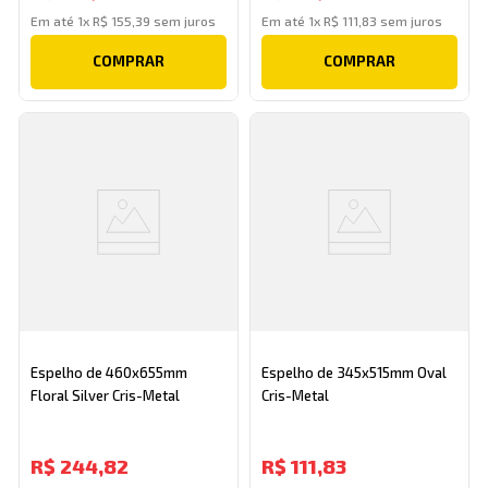
Em até
1
x
R$
155
,
39
sem juros
Em até
1
x
R$
111
,
83
sem juros
COMPRAR
COMPRAR
Espelho de 460x655mm
Espelho de 345x515mm Oval
Floral Silver Cris-Metal
Cris-Metal
R$
244
,
82
R$
111
,
83