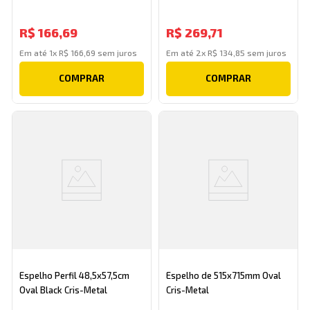
R$
166
,
69
R$
269
,
71
Em até
1
x
R$
166
,
69
sem juros
Em até
2
x
R$
134
,
85
sem juros
COMPRAR
COMPRAR
Espelho Perfil 48,5x57,5cm
Espelho de 515x715mm Oval
Oval Black Cris-Metal
Cris-Metal