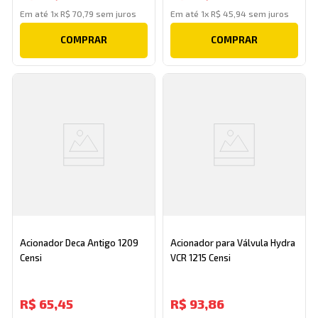
Em até
1
x
R$
70
,
79
sem juros
Em até
1
x
R$
45
,
94
sem juros
COMPRAR
COMPRAR
Acionador Deca Antigo 1209
Acionador para Válvula Hydra
Censi
VCR 1215 Censi
R$
65
,
45
R$
93
,
86