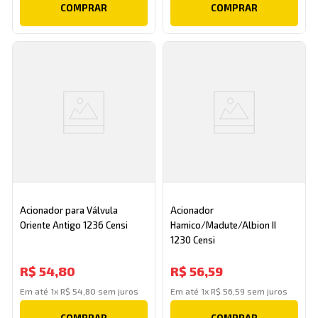
COMPRAR
COMPRAR
Acionador para Válvula
Acionador
Oriente Antigo 1236 Censi
Hamico/Madute/Albion II
1230 Censi
R$
54
,
80
R$
56
,
59
Em até
1
x
R$
54
,
80
sem juros
Em até
1
x
R$
56
,
59
sem juros
COMPRAR
COMPRAR