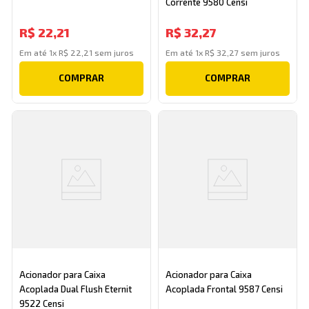
Corrente 9580 Censi
R$
22
,
21
R$
32
,
27
Em até
1
x
R$
22
,
21
sem juros
Em até
1
x
R$
32
,
27
sem juros
COMPRAR
COMPRAR
Acionador para Caixa
Acionador para Caixa
Acoplada Dual Flush Eternit
Acoplada Frontal 9587 Censi
9522 Censi