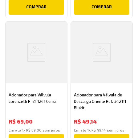
COMPRAR
COMPRAR
Acionador para Válvula
Acionador para Válvula de
Lorenzetti P-21 1241 Censi
Descarga Oriente Ref. 342111
Blukit
R$
69
,
00
R$
49
,
14
Em até
1
x
R$
69
,
00
sem juros
Em até
1
x
R$
49
,
14
sem juros