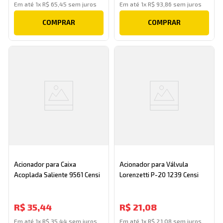
Em até
1
x
R$
65
,
45
sem juros
Em até
1
x
R$
93
,
86
sem juros
COMPRAR
COMPRAR
Acionador para Caixa
Acionador para Válvula
Acoplada Saliente 9561 Censi
Lorenzetti P-20 1239 Censi
R$
35
,
44
R$
21
,
08
Em até
1
x
R$
35
,
44
sem juros
Em até
1
x
R$
21
,
08
sem juros