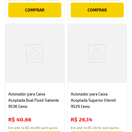
COMPRAR
COMPRAR
Acionador para Caixa
Acionador para Caixa
Acoplada Dual Flush Saliente
Acoplada Superior Eternit
9536 Censi
9529 Censi
R$
40
,
66
R$
26
,
14
Em até
1
x
R$
40
,
66
sem juros
Em até
1
x
R$
26
,
14
sem juros