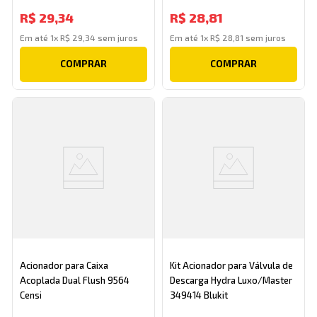
R$
29
,
34
R$
28
,
81
Em até
1
x
R$
29
,
34
sem juros
Em até
1
x
R$
28
,
81
sem juros
COMPRAR
COMPRAR
Acionador para Caixa
Kit Acionador para Válvula de
Acoplada Dual Flush 9564
Descarga Hydra Luxo/Master
Censi
349414 Blukit