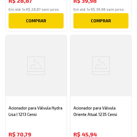
R$
28
,
87
R$
39
,
98
Em até
1
x
R$
28
,
87
sem juros
Em até
1
x
R$
39
,
98
sem juros
COMPRAR
COMPRAR
Acionador para Válvula Hydra
Acionador para Válvula
Lisa I 1213 Censi
Oriente Atual 1235 Censi
R$
70
,
79
R$
45
,
94