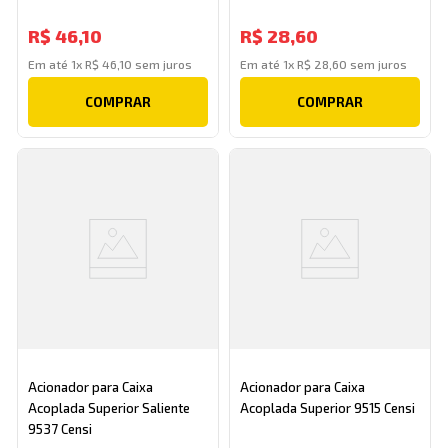
R$
46
,
10
R$
28
,
60
Em até
1
x
R$
46
,
10
sem juros
Em até
1
x
R$
28
,
60
sem juros
COMPRAR
COMPRAR
Acionador para Caixa
Acionador para Caixa
Acoplada Superior Saliente
Acoplada Superior 9515 Censi
9537 Censi