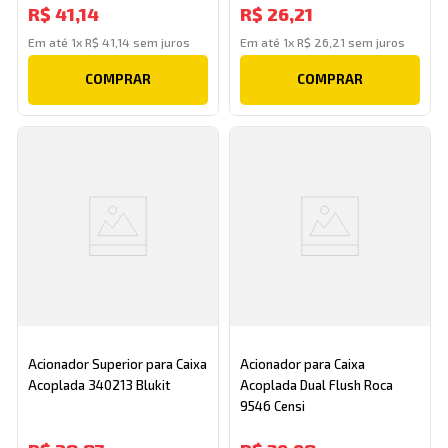
R$
41
,
14
R$
26
,
21
Em até
1
x
R$
41
,
14
sem juros
Em até
1
x
R$
26
,
21
sem juros
COMPRAR
COMPRAR
Acionador Superior para Caixa
Acionador para Caixa
Acoplada 340213 Blukit
Acoplada Dual Flush Roca
9546 Censi