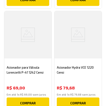
Acionador para Válvula
Acionador Hydra VCE 1220
Lorenzetti P-41 1242 Censi
Censi
R$
69
,
00
R$
79
,
68
Em até
1
x
R$
69
,
00
sem juros
Em até
1
x
R$
79
,
68
sem juros
COMPRAR
COMPRAR