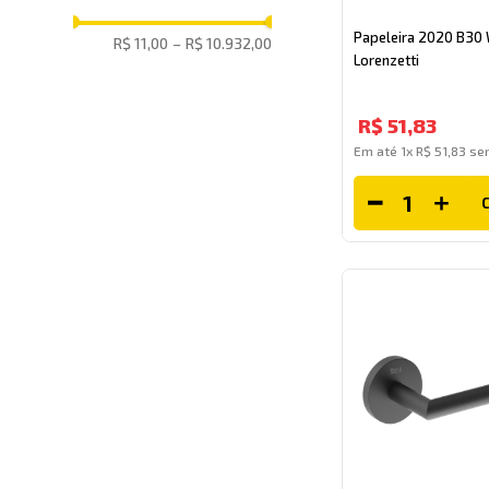
Papeleira 2020 B30 
R$ 11,00
–
R$ 10.932,00
Lorenzetti
R$
51
,
83
Em até
1
x
R$
51
,
83
sem