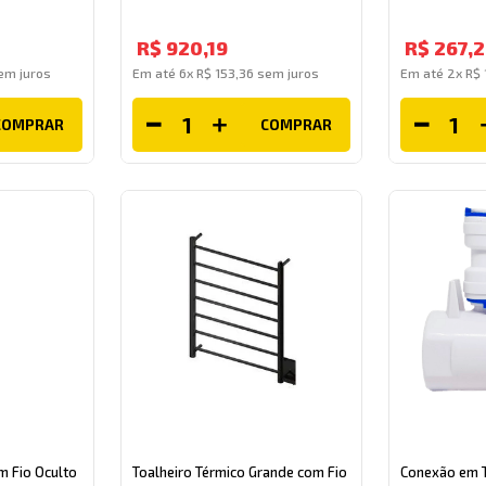
R$
920
,
19
R$
267
,
2
m juros
Em até
6
x
R$
153
,
36
sem juros
Em até
2
x
R$
COMPRAR
COMPRAR
m Fio Oculto
Toalheiro Térmico Grande com Fio
Conexão em 