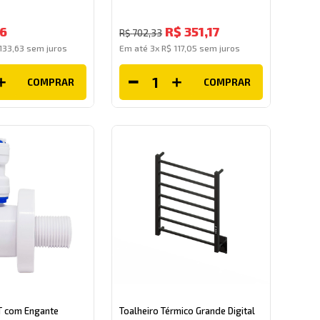
6
R$
351
,
17
R$
702
,
33
133
,
63
sem juros
Em até
3
x
R$
117
,
05
sem juros
COMPRAR
COMPRAR
T com Engante
Toalheiro Térmico Grande Digital