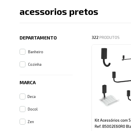
acessorios pretos
Descrição search cate
DEPARTAMENTO
322
PRODUTOS
Banheiro
Cozinha
MARCA
Deca
Docol
Kit Acessórios com 
Zen
Ref. B5002E60R0 Bl