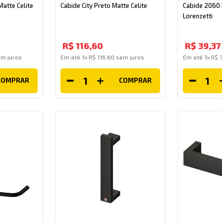
Matte Celite
Cabide City Preto Matte Celite
Cabide 2060
Lorenzetti
R$
116
,
60
R$
39
,
37
m juros
Em até
1
x
R$
116
,
60
sem juros
Em até
1
x
R$
COMPRAR
COMPRAR