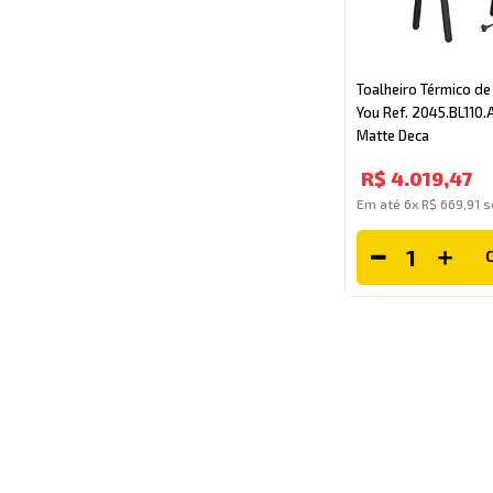
Toalheiro Térmico de
You Ref. 2045.BL110
Matte Deca
R$
4
.
019
,
47
Em até
6
x
R$
669
,
91
s