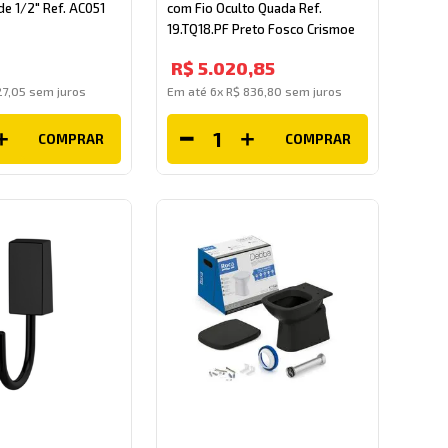
de 1/2" Ref. AC051
com Fio Oculto Quada Ref.
19.TQ18.PF Preto Fosco Crismoe
R$
5
.
020
,
85
27
,
05
sem juros
Em até
6
x
R$
836
,
80
sem juros
COMPRAR
COMPRAR