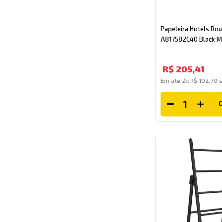
Papeleira Hotels Rou
A817582C40 Black M
R$
205
,
41
Em até
2
x
R$
102
,
70
s