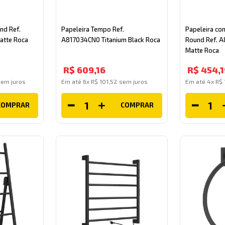
nd Ref.
Papeleira Tempo Ref.
Papeleira co
atte Roca
A817034CN0 Titanium Black Roca
Round Ref. A
Matte Roca
R$
609
,
16
R$
454
,
1
em juros
Em até
6
x
R$
101
,
52
sem juros
Em até
4
x
R$
COMPRAR
COMPRAR