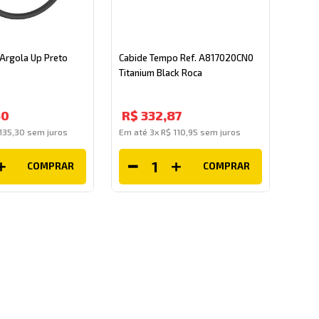
 Argola Up Preto
Cabide Tempo Ref. A817020CN0
Titanium Black Roca
60
R$
332
,
87
135
,
30
sem juros
Em até
3
x
R$
110
,
95
sem juros
COMPRAR
COMPRAR