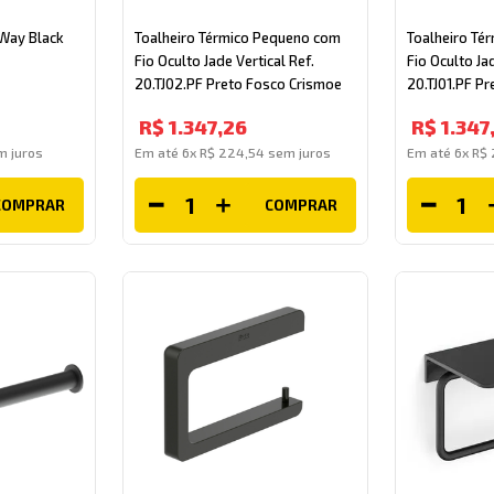
Way Black
Toalheiro Térmico Pequeno com
Toalheiro Té
Fio Oculto Jade Vertical Ref.
Fio Oculto Ja
20.TJ02.PF Preto Fosco Crismoe
20.TJ01.PF P
R$
1
.
347
,
26
R$
1
.
347
 juros
Em até
6
x
R$
224
,
54
sem juros
Em até
6
x
R$
COMPRAR
COMPRAR