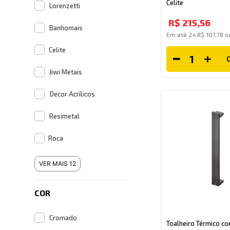
Celite
Lorenzetti
R$
215
,
56
Banhomais
Em até
2
x
R$
107
,
78
se
Celite
Jiwi Metais
Decor Acrílicos
Resimetal
Roca
VER MAIS 12
COR
Cromado
Toalheiro Térmico co