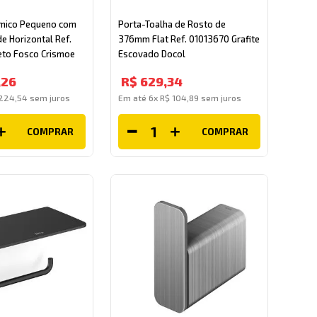
rmico Pequeno com
Porta-Toalha de Rosto de
de Horizontal Ref.
376mm Flat Ref. 01013670 Grafite
reto Fosco Crismoe
Escovado Docol
,
26
R$
629
,
34
224
,
54
sem juros
Em até
6
x
R$
104
,
89
sem juros
COMPRAR
COMPRAR