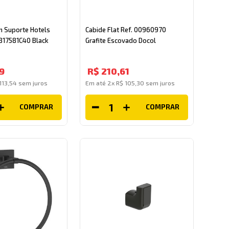
m Suporte Hotels
Cabide Flat Ref. 00960970
817581C40 Black
Grafite Escovado Docol
9
R$
210
,
61
113
,
54
sem juros
Em até
2
x
R$
105
,
30
sem juros
COMPRAR
COMPRAR