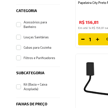
Papeleira City Preto 
CATEGORIA
R$
156
,
81
Acessórios para
Banheiro
Em até
1
x
R$
156
,
81
se
Louças Sanitárias
Cubas para Cozinha
Filtros e Purificadores
SUBCATEGORIA
Kit (Bacia + Caixa
Acoplada)
FAIXAS DE PREÇO