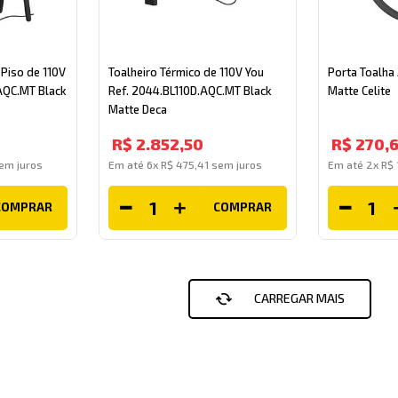
 Piso de 110V
Toalheiro Térmico de 110V You
Porta Toalha
.AQC.MT Black
Ref. 2044.BL110D.AQC.MT Black
Matte Celite
Matte Deca
R$
2
.
852
,
50
R$
270
,
em juros
Em até
6
x
R$
475
,
41
sem juros
Em até
2
x
R$
COMPRAR
COMPRAR