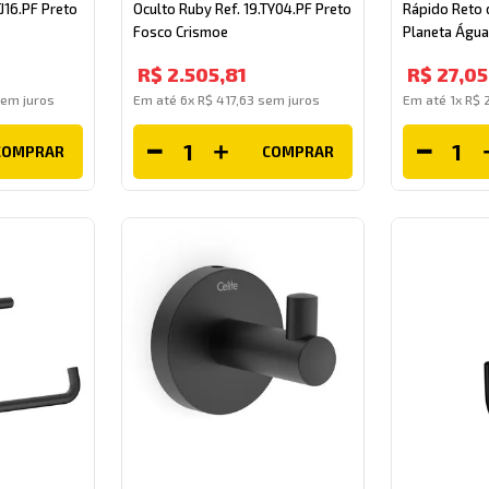
TJ16.PF Preto
Oculto Ruby Ref. 19.TY04.PF Preto
Rápido Reto 
Fosco Crismoe
Planeta Água
R$
2
.
505
,
81
R$
27
,
05
em juros
Em até
6
x
R$
417
,
63
sem juros
Em até
1
x
R$
COMPRAR
COMPRAR