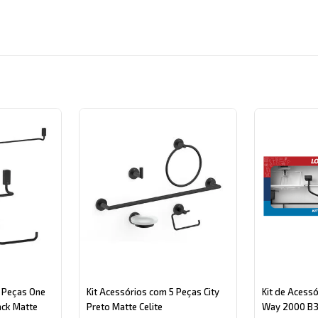
gory
5 Peças One
Kit Acessórios com 5 Peças City
Kit de Acess
ack Matte
Preto Matte Celite
Way 2000 B30