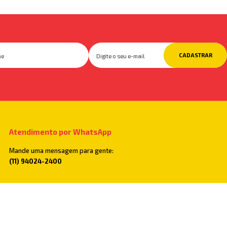
CADASTRAR
Atendimento por WhatsApp
Mande uma mensagem para gente:
(11) 94024-2400
Televendas
Você também pode ligar para:
(11) 2782-5500