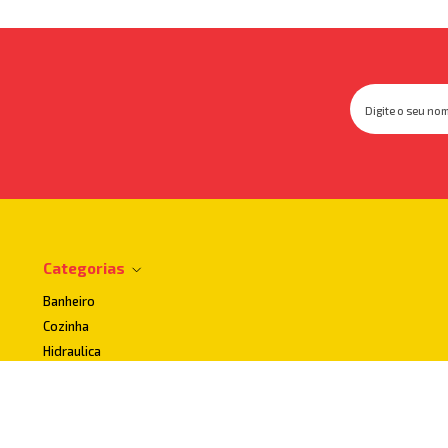
Categorias
Banheiro
Cozinha
Hidraulica
Impermeabilizantes
Lavanderia
Uso publico e Acessibilidade