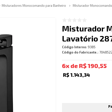
Misturadores Monocomando para Banheiro
Misturador Monocomando d
Misturador 
Lavatório 28
Código Interno
:
9385
Código do Fabricante.:
704852
6
R$
190
,
55
R$
1
.
143
,
34