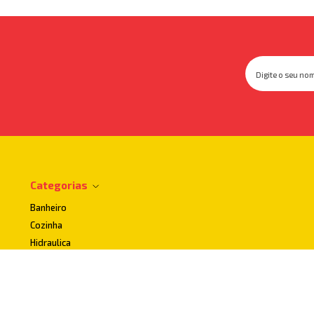
Categorias
Banheiro
Cozinha
Hidraulica
Impermeabilizantes
Lavanderia
Uso publico e Acessibilidade