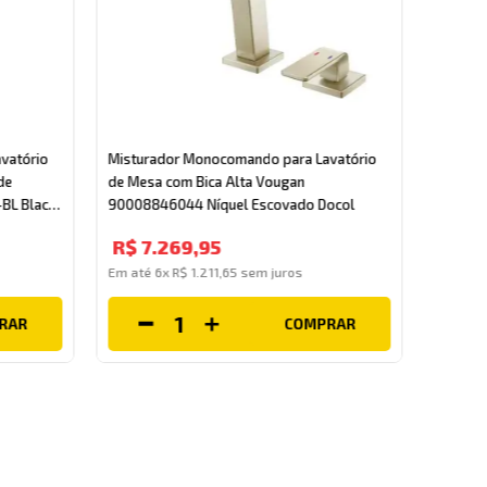
Mistur
de Mesa
vatório
Misturador Monocomando para Lavatório
900084
de
de Mesa com Bica Alta Vougan
BL Black
90008846044 Níquel Escovado Docol
R$
7
.
R$
7
.
269
,
95
Em até
Em até
6
x
R$
1
.
211
,
65
sem juros
RAR
COMPRAR