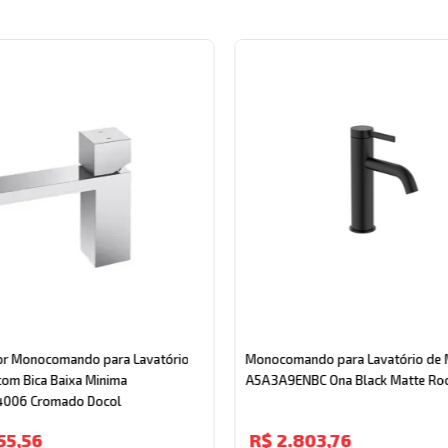
or Monocomando para Lavatório
Monocomando para Lavatório de
om Bica Baixa Minima
A5A3A9ENBC Ona Black Matte Ro
006 Cromado Docol
55
,
56
R$
2
.
803
,
76