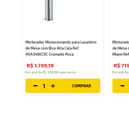
ório
Misturador Monocomando para Lavatório
Misturad
de Mesa com Bica Alta Cala Ref.
de Mesa c
A5A346EC0C Cromado Roca
Miami Re
R$
1
.
799
,
19
R$
71
Em até
6
x
R$
299
,
86
sem juros
Em até
6
COMPRAR
AR