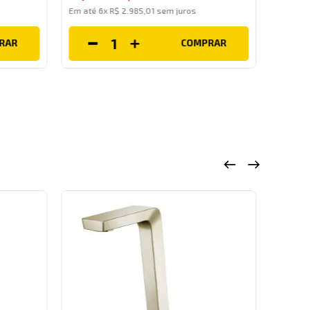
Em até
Em até
6
x
R$
2
.
985
,
01
sem juros
RAR
COMPRAR