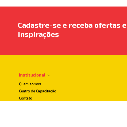
Cadastre-se e receba ofertas e
inspirações
Institucional
Quem somos
Centro de Capacitação
Contato
Dúvidas Frequentes
Localização
Loja Conceito
Loja Matriz