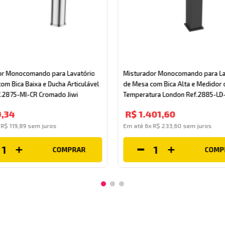
or Monocomando para Lavatório
Misturador Monocomando para La
om Bica Baixa e Ducha Articulável
de Mesa com Bica Alta e Medidor 
f.2875-MI-CR Cromado Jiwi
Temperatura London Ref.2885-LD-
Jiwi
9
,
34
R$
1
.
401
,
60
x
R$
119
,
89
sem juros
Em até
6
x
R$
233
,
60
sem juros
COMPRAR
COMP