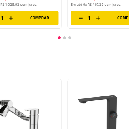
x
R$
1
.
025
,
92
sem juros
Em até
6
x
R$
467
,
29
sem juros
COMPRAR
COMP