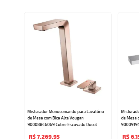
tório
06 Kira
Misturador Monocomando para Lavatório
Misturad
de Mesa com Bica Alta Vougan
de Mesa c
90008846069 Cobre Escovado Docol
90009194
R$
7
.
269
,
95
R$
6
.
1