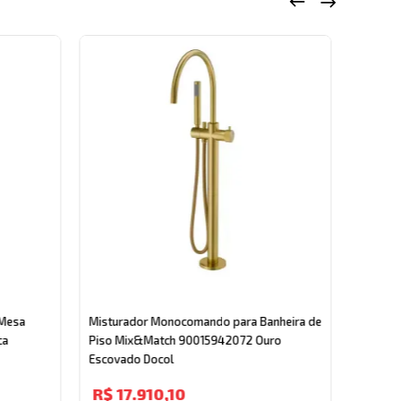
Mistur
de Mesa
 Mesa
Misturador Monocomando para Banheira de
Cromado
ca
Piso Mix&Match 90015942072 Ouro
Escovado Docol
R$
8
R$
17
.
910
,
10