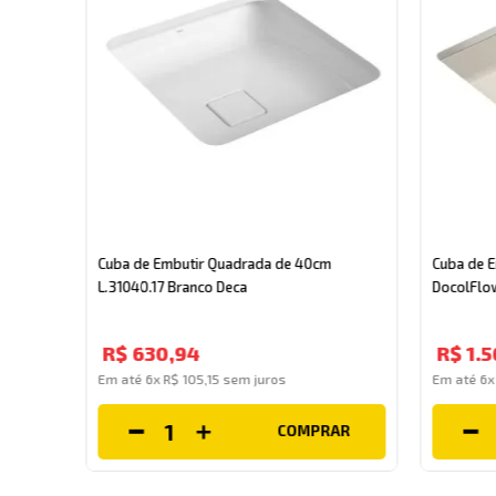
me
Cuba de Embutir Quadrada de 40cm
Cuba de 
L.31040.17 Branco Deca
DocolFlo
R$
630
,
94
R$
1
.
5
Em até
6
x
R$
105
,
15
sem juros
Em até
6
COMPRAR
AR