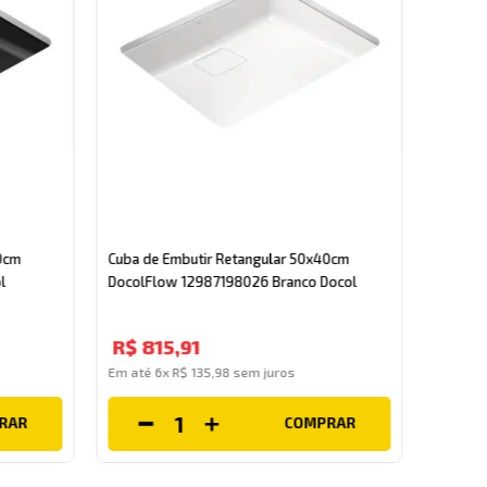
Cuba de
60cm L
0cm
Cuba de Embutir Retangular 50x40cm
l
DocolFlow 12987198026 Branco Docol
R$
1
.
R$
815
,
91
Em até
Em até
6
x
R$
135
,
98
sem juros
RAR
COMPRAR