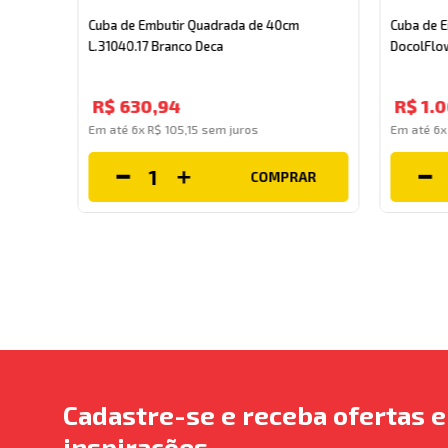
Cuba de Embutir Quadrada de 40cm
Cuba de 
L.31040.17 Branco Deca
DocolFlo
R$
630
,
94
R$
1
.
0
Em até
6
x
R$
105
,
15
sem juros
Em até
6
COMPRAR
AR
Cadastre-se e receba ofertas e
inspirações