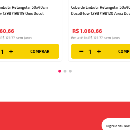
Embutir Retangular 50x40cm
Cuba de Embutir Retangular 50x4
w 12987198119 Onix Docol
DocolFlow 12987198120 Areia Doc
60
,
66
R$
1
.
060
,
66
x
R$
176
,
77
sem juros
Em até
6
x
R$
176
,
77
sem juros
COMPRAR
COMP