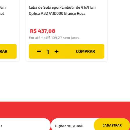
60cm L
0cm
Cuba de Sobrepor/Embutir de 41x41cm
ol
Optica A327A1D000 Branco Roca
R$
1
.
R$
437
,
08
Em até
Em até
4
x
R$
109
,
27
sem juros
RAR
COMPRAR
CADASTRAR