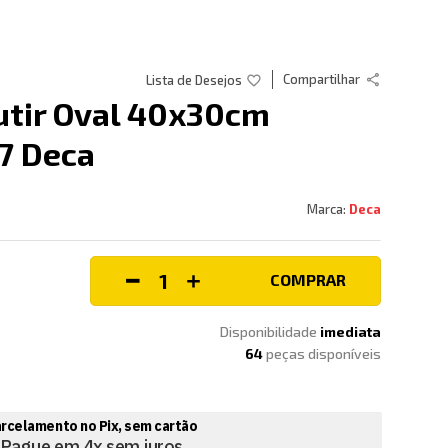
Compartilhar
utir Oval 40x30cm
17 Deca
Deca
COMPRAR
Disponibilidade
imediata
64
peças disponíveis