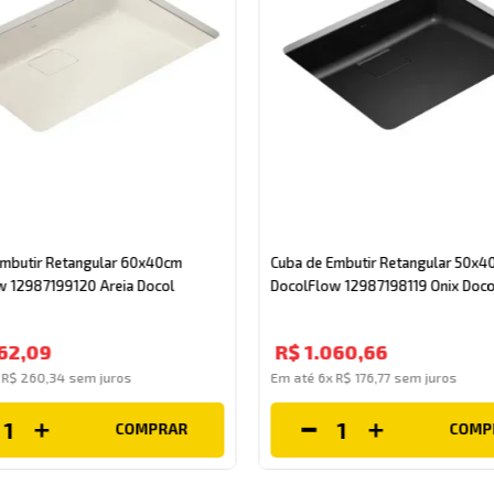
Embutir Retangular 60x40cm
Cuba de Embutir Retangular 50x4
w 12987199120 Areia Docol
DocolFlow 12987198119 Onix Doco
62
,
09
R$
1
.
060
,
66
x
R$
260
,
34
sem juros
Em até
6
x
R$
176
,
77
sem juros
COMPRAR
COMP