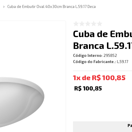
Cuba de Embutir Oval 40x30cm Branca L.59.17 Deca
Cuba de Emb
Branca L.59.
Código Interno
:
295852
Código do Fabricante.:
L.59.17
1
R$
100
,
85
R$
100
,
85