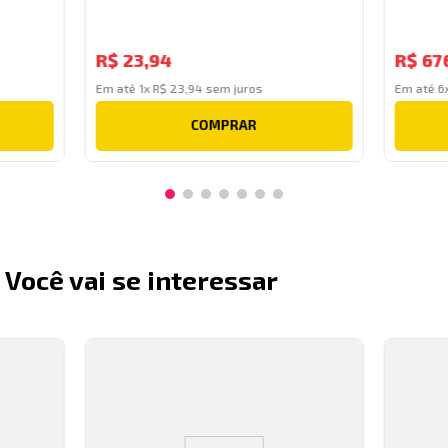
R$
23
,
94
R$
67
Em até
1
x
R$
23
,
94
sem juros
Em até
6
COMPRAR
Você vai se interessar