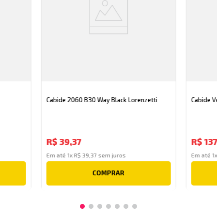
Cabide 2060 B30 Way Black Lorenzetti
Cabide V
R$
39
,
37
R$
13
Em até
1
x
R$
39
,
37
sem juros
Em até
1
COMPRAR