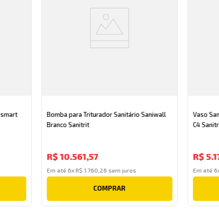
ismart
Bomba para Triturador Sanitário Saniwall
Vaso San
Branco Sanitrit
C4 Sanitr
R$
10
.
561
,
57
R$
5
.
1
Em até
6
x
R$
1
.
760
,
26
sem juros
Em até
6
COMPRAR