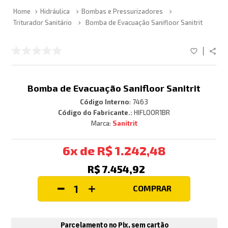
Hidráulica
Bombas e Pressurizadores
Triturador Sanitário
Bomba de Evacuação Sanifloor Sanitrit
Bomba de Evacuação Sanifloor Sanitrit
Código Interno
:
7463
Código do Fabricante.:
HIFLOOR1BR
Sanitrit
6
R$
1
.
242
,
48
R$
7
.
454
,
92
COMPRAR