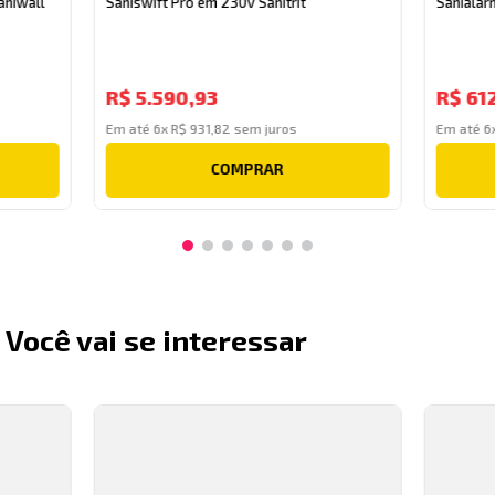
aniwall
Saniswift Pro em 230v Sanitrit
Sanialarm
R$
5
.
590
,
93
R$
61
Em até
6
x
R$
931
,
82
sem juros
Em até
6
COMPRAR
Você vai se interessar