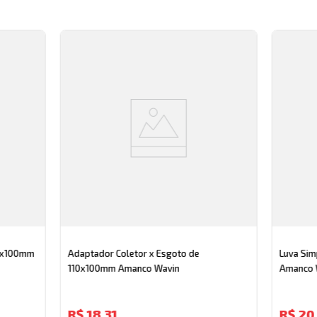
50x100mm
Adaptador Coletor x Esgoto de
Luva Sim
110x100mm Amanco Wavin
Amanco 
R$
18
,
31
R$
20