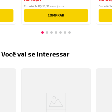
Em até
1
x
R$
18
,
31
sem juros
Em até
1
COMPRAR
Você vai se interessar