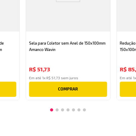
 de
Sela para Coletor sem Anel de 150x100mm
Redução 
n
Amanco Wavin
150x100
R$
51
,
73
R$
85
,
Em até
1
x
R$
51
,
73
sem juros
Em até
1
COMPRAR